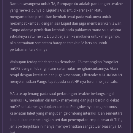
Namun sayangnya untuk TA, Rampage itu adalah pandangan terakhir
yang mereka punya di Liquid’s Ancient, dikarenakan Matu
mengamankan pembelian kembali tepat pada waktunya untuk
melompat kembali dengan sisa Liquid dan juga membersihkan lawan.
Tanpa adanya pembelian kembali pada pahlawan mana saja selama
setidaknya satu menit, Liquid berjalan ke midlaner untuk mengambil
alih permainan sementara harapan terakhir SA bersiap untuk
pertahanan terakhirnya.
Walaupun terdapat beberapa kelemahan, TA menangkap Pangolier
miCKE dengan lubang hitam serta mulai menghancurkannya. Akan
tetapi dengan ketelitian dan juga kesabaran, Lifestealer MATUMBAMAN
menyelamatkan Pango tepat pada saat HP nya turun menjadi satu.
MAtu tetap tenang pada saat pertarungan terakhir berlangsung di
markas TA, menahan diri untuk menyerang dan juga berdiri di dekat
miCKE untuk menghidupkan kembali Pangolier nya dengan bonus
kesehatan Infest yang mengubah gelombang interaksi. Dan sementara
Liquid akan memenangkan seri dan penempatan empat besar di TI11,
jenis pertunjukkan ini hanya memperlihatkan sangat luar biasanya TA