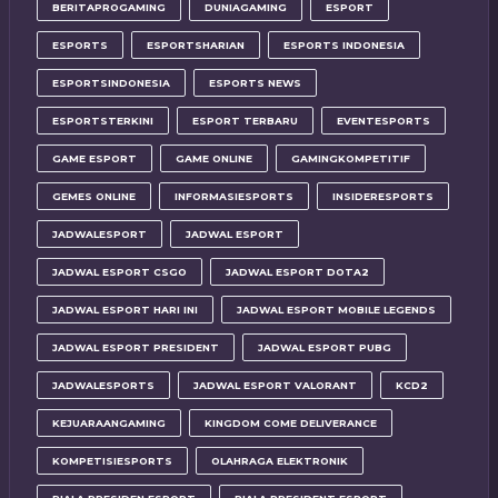
BERITAPROGAMING
DUNIAGAMING
ESPORT
ESPORTS
ESPORTSHARIAN
ESPORTS INDONESIA
ESPORTSINDONESIA
ESPORTS NEWS
ESPORTSTERKINI
ESPORT TERBARU
EVENTESPORTS
GAME ESPORT
GAME ONLINE
GAMINGKOMPETITIF
GEMES ONLINE
INFORMASIESPORTS
INSIDERESPORTS
JADWALESPORT
JADWAL ESPORT
JADWAL ESPORT CSGO
JADWAL ESPORT DOTA2
JADWAL ESPORT HARI INI
JADWAL ESPORT MOBILE LEGENDS
JADWAL ESPORT PRESIDENT
JADWAL ESPORT PUBG
JADWALESPORTS
JADWAL ESPORT VALORANT
KCD2
KEJUARAANGAMING
KINGDOM COME DELIVERANCE
KOMPETISIESPORTS
OLAHRAGA ELEKTRONIK