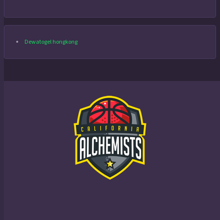
Dewatogel hongkong