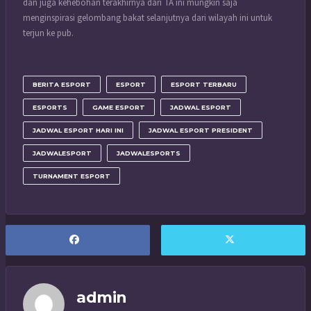
dan juga kehebohan terakhirnya dari TA ini mungkin saja
menginspirasi gelombang bakat selanjutnya dari wilayah ini untuk
terjun ke pub.
BERITA ESPORT
ESPORT
ESPORT TERBARU
ESPORTS
GAME ESPORT
JADWAL ESPORT
JADWAL ESPORT HARI INI
JADWAL ESPORT PRESIDENT
JADWALESPORT
JADWALESPORTS
TURNAMENT ESPORT
admin