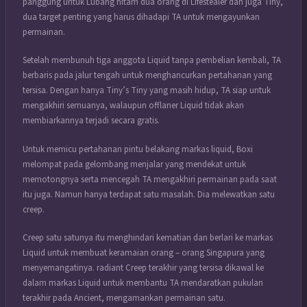
panggung untuk Lubang hitam dua orang di Lifestealer dan juga Tiny,
dua target penting yang harus dihadapi TA untuk mengayunkan
permainan.
Setelah membunuh tiga anggota Liquid tanpa pembelian kembali, TA
berbaris pada jalur tengah untuk menghancurkan pertahanan yang
tersisa. Dengan hanya Tiny’s Tiny yang masih hidup, TA siap untuk
mengakhiri semuanya, walaupun offlaner Liquid tidak akan
membiarkannya terjadi secara gratis.
Untuk memicu pertahanan pintu belakang markas liquid, Boxi
melompat pada gelombang menjalar yang mendekat untuk
memotongnya serta mencegah TA mengakhiri permainan pada saat
itu juga. Namun hanya terdapat satu masalah. Dia melewatkan satu
creep.
Creep satu satunya itu menghindari kematian dan berlari ke markas
Liquid untuk membuat keramaian orang – orang Singapura yang
menyemangatinya. radiant Creep terakhir yang tersisa dikawal ke
dalam markas Liquid untuk membantu TA mendaratkan pukulan
terakhir pada Ancient, mengamankan permainan satu.