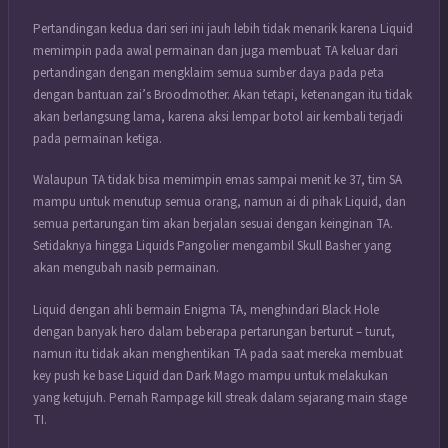
Pertandingan kedua dari seri ini jauh lebih tidak menarik karena Liquid
memimpin pada awal permainan dan juga membuat TA keluar dari
pertandingan dengan mengklaim semua sumber daya pada peta
dengan bantuan zai’s Broodmother. Akan tetapi, ketenangan itu tidak
akan berlangsung lama, karena aksi lempar botol air kembali terjadi
pada permainan ketiga.
Walaupun TA tidak bisa memimpin emas sampai menit ke 37, tim SA
mampu untuk menutup semua orang, namun ai di pihak Liquid, dan
semua pertarungan tim akan berjalan sesuai dengan keinginan TA.
Setidaknya hingga Liquids Pangolier mengambil Skull Basher yang
akan mengubah nasib permainan.
Liquid dengan ahli bermain Enigma TA, menghindari Black Hole
dengan banyak hero dalam beberapa pertarungan berturut – turut,
namun itu tidak akan menghentikan TA pada saat mereka membuat
key push ke base Liquid dan Dark Mago mampu untuk melakukan
yang ketujuh. Pernah Rampage kill streak dalam sejarang main stage
TI.