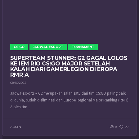
CS GO
JADWAL ESPORT
TURNAMENT
SUPERTEAM STUNNER: G2 GAGAL LOLOS
KE IEM RIO CS:GO MAJOR SETELAH
KALAH DARI GAMERLEGION DI EROPA
RMR A
08/10/2022
Jadwalesports – G2 merupakan salah satu dari tim CS:GO paling baik
di dunia, sudah dieliminasi dari Europe Regional Major Ranking (RMR)
A oleh tim...
ADMIN
8
27