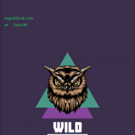
naga303.uk.com
Data HK