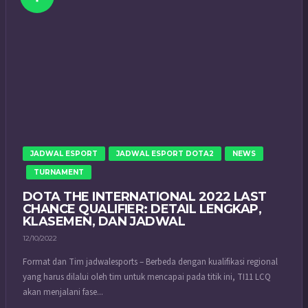
JADWAL ESPORT
JADWAL ESPORT DOTA2
NEWS
TURNAMENT
DOTA THE INTERNATIONAL 2022 LAST
CHANCE QUALIFIER: DETAIL LENGKAP,
KLASEMEN, DAN JADWAL
12/10/2022
Format dan Tim jadwalesports – Berbeda dengan kualifikasi regional
yang harus dilalui oleh tim untuk mencapai pada titik ini, TI11 LCQ
akan menjalani fase...