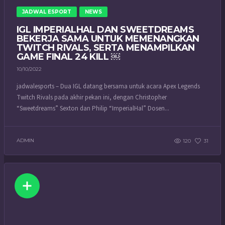
JADWAL ESPORT
NEWS
IGL IMPERIALHAL DAN SWEETDREAMS
BEKERJA SAMA UNTUK MEMENANGKAN
TWITCH RIVALS, SERTA MENAMPILKAN
GAME FINAL 24 KILL ￼
10/10/2022
jadwalesports – Dua IGL datang bersama untuk acara Apex Legends
Twitch Rivals pada akhir pekan ini, dengan Christopher
“Sweetdreams” Sexton dan Philip “ImperialHal” Dosen...
ADMIN
120
31