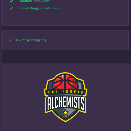
Panduan Sens & Aim
Zodiak Mingguan & Bulanan
Dewatogel hongkong