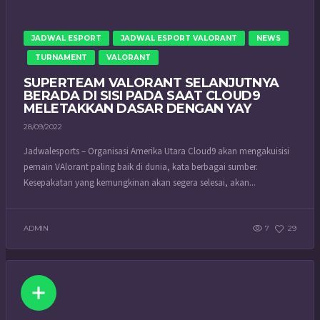
JADWAL ESPORT
JADWAL ESPORT VALORANT
NEWS
TURNAMENT
VALORANT
SUPERTEAM VALORANT SELANJUTNYA
BERADA DI SISI PADA SAAT CLOUD9
MELETAKKAN DASAR DENGAN YAY
28/09/2022
Jadwalesports – Organisasi Amerika Utara Cloud9 akan mengakuisisi
pemain VAlorant paling baik di dunia, kata berbagai sumber.
Kesepakatan yang kemungkinan akan segera selesai, akan...
ADMIN
7
29