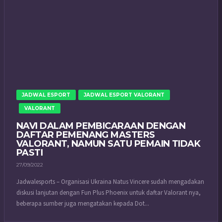
JADWAL ESPORT
JADWAL ESPORT VALORANT
VALORANT
NAVI DALAM PEMBICARAAN DENGAN
DAFTAR PEMENANG MASTERS
VALORANT, NAMUN SATU PEMAIN TIDAK
PASTI
27/09/2022
Jadwalesports – Organisasi Ukraina Natus Vincere sudah mengadakan
diskusi lanjutan dengan Fun Plus Phoenix untuk daftar Valorant nya,
beberapa sumber juga mengatakan kepada Dot...