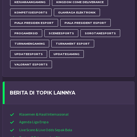
KEJUARAANGAMING
KINGDOM COME DELIVERANCE
KOMPETISIESPORTS
OLAHRAGA ELEKTRONIK
PIALA PRESIDEN ESPORT
PIALA PRESIDENT ESPORT
PROGAMERSID
SCENEESPORTS
SOROTANESPORTS
TURNAMENGAMING
TURNAMENT ESPORT
UPDATEESPORTS
UPDATEGAMING
VALORANT ESPORTS
BERITA DI TOPIK LAINNYA
Klasemen & Hasil Internasional
Agenda Liga Eropa
Live Score & Live Odds Sepak Bola