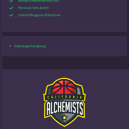
Review & Rekomendasi Film
Panduan Sens & Aim
Zodiak Mingguan & Bulanan
Dewatogel hongkong