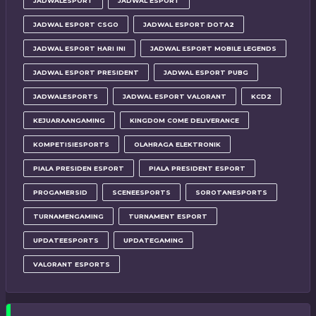
JADWALESPORT
JADWAL ESPORT
JADWAL ESPORT CSGO
JADWAL ESPORT DOTA2
JADWAL ESPORT HARI INI
JADWAL ESPORT MOBILE LEGENDS
JADWAL ESPORT PRESIDENT
JADWAL ESPORT PUBG
JADWALESPORTS
JADWAL ESPORT VALORANT
KCD2
KEJUARAANGAMING
KINGDOM COME DELIVERANCE
KOMPETISIESPORTS
OLAHRAGA ELEKTRONIK
PIALA PRESIDEN ESPORT
PIALA PRESIDENT ESPORT
PROGAMERSID
SCENEESPORTS
SOROTANESPORTS
TURNAMENGAMING
TURNAMENT ESPORT
UPDATEESPORTS
UPDATEGAMING
VALORANT ESPORTS