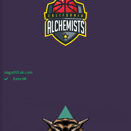
naga303.uk.com
Data HK