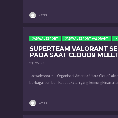
ADMIN
JADWAL ESPORT
JADWAL ESPORT VALORANT
N
SUPERTEAM VALORANT SEL
PADA SAAT CLOUD9 MELE
28/09/2022
Jadwalesports – Organisasi Amerika Utara Cloud9 akan 
berbagai sumber. Kesepakatan yang kemungkinan akan 
ADMIN