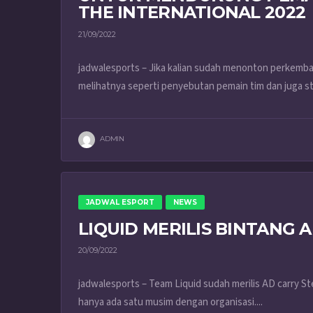
THE INTERNATIONAL 2022
21/09/2022
jadwalesports – Jika kalian sudah menonton perkemba
melihatnya seperti penyebutan pemain tim dan juga stik
ADMIN
JADWAL ESPORT
NEWS
LIQUID MERILIS BINTANG 
20/09/2022
jadwalesports – Team Liquid sudah merilis AD carry S
hanya ada satu musim dengan organisasi....