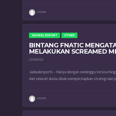
ADMIN
JADWAL ESPORT
OTHER
BINTANG FNATIC MENGAT
MELAKUKAN SCREAMED M
23/09/2022
Jadwalesports – Hanya dengan seminggu tersisa hingg
dari seluruh dunia sibuk mempersiapkan strategi dan jug
ADMIN