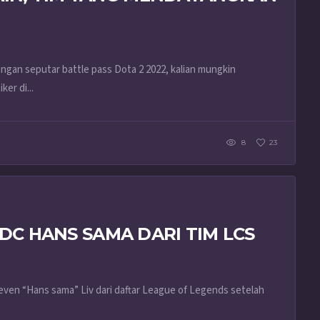
ngan seputar battle pass Dota 2 2022, kalian mungkin
er di...
8
23
ADC HANS SAMA DARI TIM LCS
teven “Hans sama” Liv dari daftar League of Legends setelah