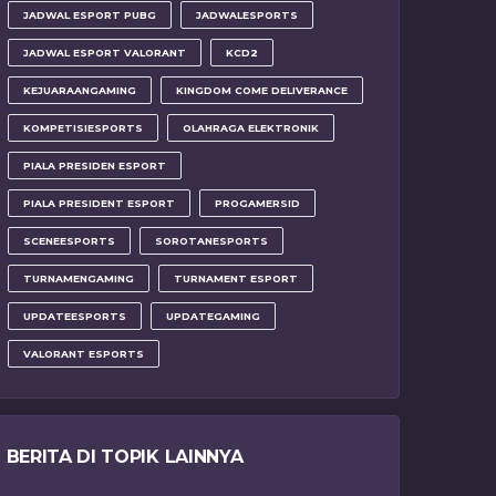
JADWAL ESPORT PUBG
JADWALESPORTS
JADWAL ESPORT VALORANT
KCD2
KEJUARAANGAMING
KINGDOM COME DELIVERANCE
KOMPETISIESPORTS
OLAHRAGA ELEKTRONIK
PIALA PRESIDEN ESPORT
PIALA PRESIDENT ESPORT
PROGAMERSID
SCENEESPORTS
SOROTANESPORTS
TURNAMENGAMING
TURNAMENT ESPORT
UPDATEESPORTS
UPDATEGAMING
VALORANT ESPORTS
BERITA DI TOPIK LAINNYA