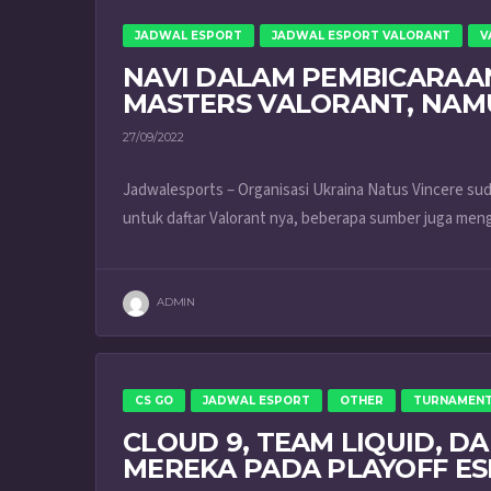
JADWAL ESPORT
JADWAL ESPORT VALORANT
V
NAVI DALAM PEMBICARA
MASTERS VALORANT, NAMU
27/09/2022
Jadwalesports – Organisasi Ukraina Natus Vincere su
untuk daftar Valorant nya, beberapa sumber juga meng
ADMIN
CS GO
JADWAL ESPORT
OTHER
TURNAMEN
CLOUD 9, TEAM LIQUID, 
MEREKA PADA PLAYOFF ES