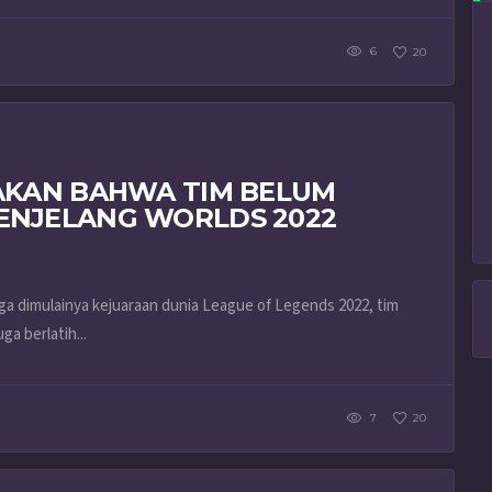
6
20
AKAN BAHWA TIM BELUM
ENJELANG WORLDS 2022
a dimulainya kejuaraan dunia League of Legends 2022, tim
a berlatih...
7
20