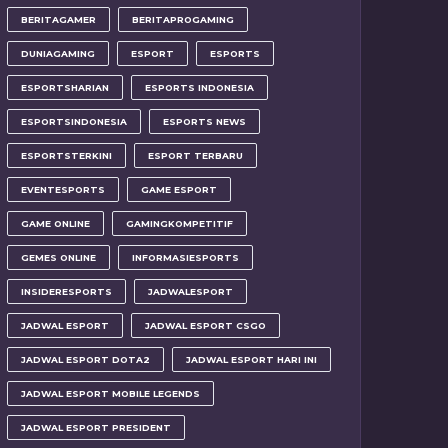
BERITAGAMER
BERITAPROGAMING
DUNIAGAMING
ESPORT
ESPORTS
ESPORTSHARIAN
ESPORTS INDONESIA
ESPORTSINDONESIA
ESPORTS NEWS
ESPORTSTERKINI
ESPORT TERBARU
EVENTESPORTS
GAME ESPORT
GAME ONLINE
GAMINGKOMPETITIF
GEMES ONLINE
INFORMASIESPORTS
INSIDERESPORTS
JADWALESPORT
JADWAL ESPORT
JADWAL ESPORT CSGO
JADWAL ESPORT DOTA2
JADWAL ESPORT HARI INI
JADWAL ESPORT MOBILE LEGENDS
JADWAL ESPORT PRESIDENT