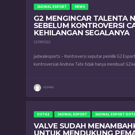
JADWAL ESPORT
NEWS
G2 MENGINCAR TALENTA N
SEBELUM KONTROVERSI C
KEHILANGAN SEGALANYA
22/09/2022
jadwalesports – Kontroversi seputar pemilik G2 Espo
kontroversial Andrew Tate tidak hanya membuat G2 keh
ADMIN
DOTA2
JADWAL ESPORT
JADWAL ESPORT DOT
VALVE SUDAH MENAMBAHK
UNTUK MENDUKUNG PEMA