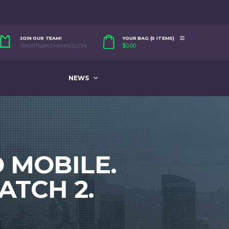
JOIN OUR TEAM!
YOUR BAG (0 ITEMS)
$
0.00
TRYOUTS@ALCHEMISTS.COM
NEWS
 MOBILE.
TCH 2.