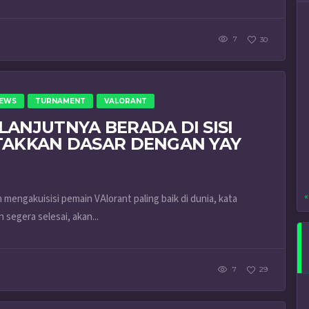
7
30
EWS
TURNAMENT
VALORANT
ANJUTNYA BERADA DI SISI
TAKKAN DASAR DENGAN YAY
«
mengakuisisi pemain VAlorant paling baik di dunia, kata
segera selesai, akan...
7
29