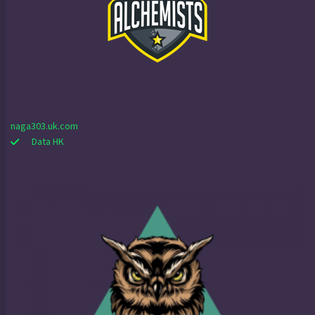
naga303.uk.com
Data HK