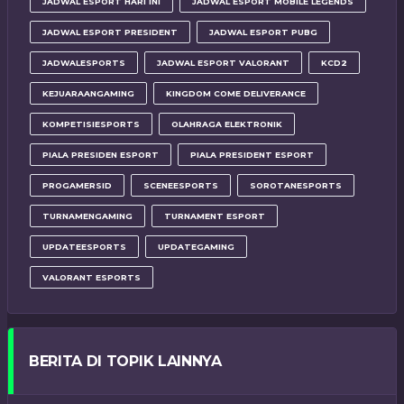
JADWAL ESPORT HARI INI
JADWAL ESPORT MOBILE LEGENDS
JADWAL ESPORT PRESIDENT
JADWAL ESPORT PUBG
JADWALESPORTS
JADWAL ESPORT VALORANT
KCD2
KEJUARAANGAMING
KINGDOM COME DELIVERANCE
KOMPETISIESPORTS
OLAHRAGA ELEKTRONIK
PIALA PRESIDEN ESPORT
PIALA PRESIDENT ESPORT
PROGAMERSID
SCENEESPORTS
SOROTANESPORTS
TURNAMENGAMING
TURNAMENT ESPORT
UPDATEESPORTS
UPDATEGAMING
VALORANT ESPORTS
BERITA DI TOPIK LAINNYA