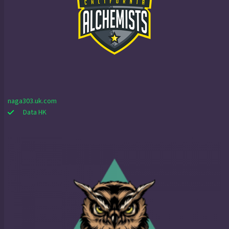
naga303.uk.com
Data HK