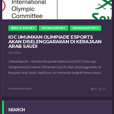
BERITA ESPORT
JADWALESPORT
JADWALESPORTS
IOC UMUMKAN OLIMPIADE ESPORTS
AKAN DISELENGGARAKAN DI KERAJAAN
ARAB SAUDI
15/07/2024
Jadwalesports – Komite Olimpiade Internasional (IOC) baru saja
mengumumkan bahwa Olimpiade Esports akan diselenggarakan di
Kerajaan Arab Saudi. Keputusan ini menandai langkah besar dalam...
ARKANAPRATAMA
8
21
SEARCH