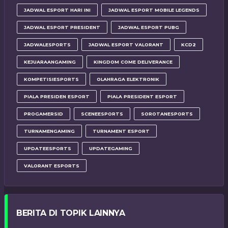
JADWAL ESPORT HARI INI
JADWAL ESPORT MOBILE LEGENDS
JADWAL ESPORT PRESIDENT
JADWAL ESPORT PUBG
JADWALESPORTS
JADWAL ESPORT VALORANT
KCD2
KEJUARAANGAMING
KINGDOM COME DELIVERANCE
KOMPETISIESPORTS
OLAHRAGA ELEKTRONIK
PIALA PRESIDEN ESPORT
PIALA PRESIDENT ESPORT
PROGAMERSID
SCENEESPORTS
SOROTANESPORTS
TURNAMENGAMING
TURNAMENT ESPORT
UPDATEESPORTS
UPDATEGAMING
VALORANT ESPORTS
BERITA DI TOPIK LAINNYA