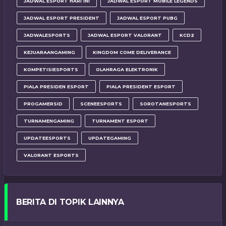
JADWAL ESPORT HARI INI
JADWAL ESPORT MOBILE LEGENDS
JADWAL ESPORT PRESIDENT
JADWAL ESPORT PUBG
JADWALESPORTS
JADWAL ESPORT VALORANT
KCD2
KEJUARAANGAMING
KINGDOM COME DELIVERANCE
KOMPETISIESPORTS
OLAHRAGA ELEKTRONIK
PIALA PRESIDEN ESPORT
PIALA PRESIDENT ESPORT
PROGAMERSID
SCENEESPORTS
SOROTANESPORTS
TURNAMENGAMING
TURNAMENT ESPORT
UPDATEESPORTS
UPDATEGAMING
VALORANT ESPORTS
BERITA DI TOPIK LAINNYA