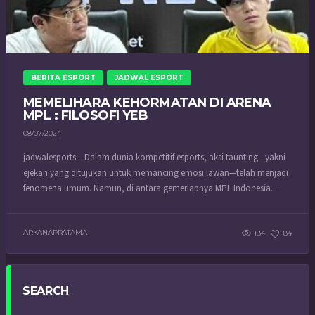
BERITA ESPORT
JADWAL ESPORT
MEMELIHARA KEHORMATAN DI ARENA
MPL : FILOSOFI YEB
08/07/2024
jadwalesports – Dalam dunia kompetitif esports, aksi taunting—yakni
ejekan yang ditujukan untuk memancing emosi lawan—telah menjadi
fenomena umum. Namun, di antara gemerlapnya MPL Indonesia...
ARKANAPRATAMA
184
84
SEARCH