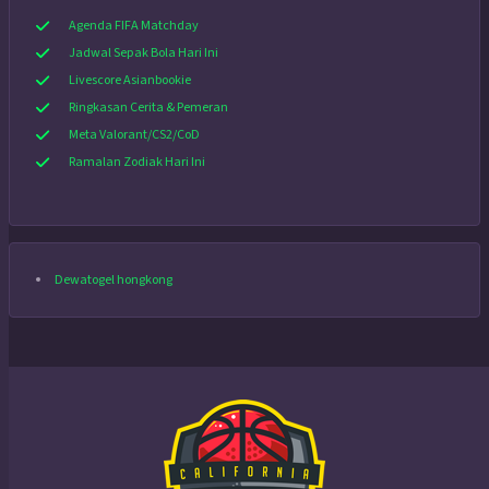
Agenda FIFA Matchday
Jadwal Sepak Bola Hari Ini
Livescore Asianbookie
Ringkasan Cerita & Pemeran
Meta Valorant/CS2/CoD
Ramalan Zodiak Hari Ini
Dewatogel hongkong