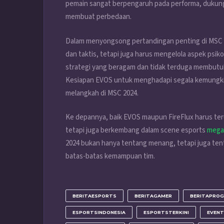
pemain sangat berpengaruh pada performa, dukunga
membuat perbedaan.
Dalam menyongsong pertandingan penting di MSC 2
dan taktis, tetapi juga harus mengelola aspek psik
strategi yang beragam dan tidak terduga membutuh
Kesiapan EVOS untuk menghadapi segala kemungki
melangkah di MSC 2024.
Ke depannya, baik EVOS maupun FireFlux harus ter
tetapi juga berkembang dalam scene esports
mega
2024 bukan hanya tentang menang, tetapi juga t
batas-batas kemampuan tim.
BERITAESPORTS
BERITAGAMER
BERITAPROG
ESPORTSINDONESIA
ESPORTSTERKINI
EVEN