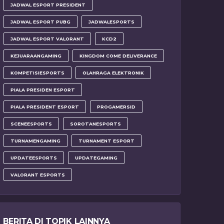
JADWAL ESPORT PRESIDENT
JADWAL ESPORT PUBG
JADWALESPORTS
JADWAL ESPORT VALORANT
KCD2
KEJUARAANGAMING
KINGDOM COME DELIVERANCE
KOMPETISIESPORTS
OLAHRAGA ELEKTRONIK
PIALA PRESIDEN ESPORT
PIALA PRESIDENT ESPORT
PROGAMERSID
SCENEESPORTS
SOROTANESPORTS
TURNAMENGAMING
TURNAMENT ESPORT
UPDATEESPORTS
UPDATEGAMING
VALORANT ESPORTS
BERITA DI TOPIK LAINNYA