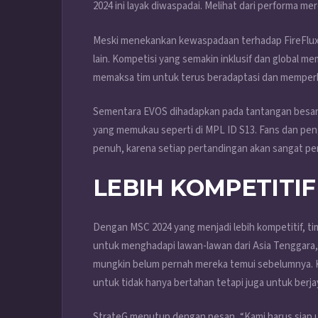
2024 ini layak diwaspadai. Melihat dari performa m
Meski menekankan kewaspadaan terhadap FireFlux,
lain. Kompetisi yang semakin inklusif dan global me
memaksa tim untuk terus beradaptasi dan memperb
Sementara EVOS dihadapkan pada tantangan besar,
yang memukau seperti di MPL ID S13. Fans dan p
penuh, karena setiap pertandingan akan sangat pe
LEBIH KOMPETITIF
Dengan MSC 2024 yang menjadi lebih kompetitif, ti
untuk menghadapi lawan-lawan dari Asia Tenggara,
mungkin belum pernah mereka temui sebelumnya. K
untuk tidak hanya bertahan tetapi juga untuk berja
StrateG menutup dengan pesan, “Kami harus siap 