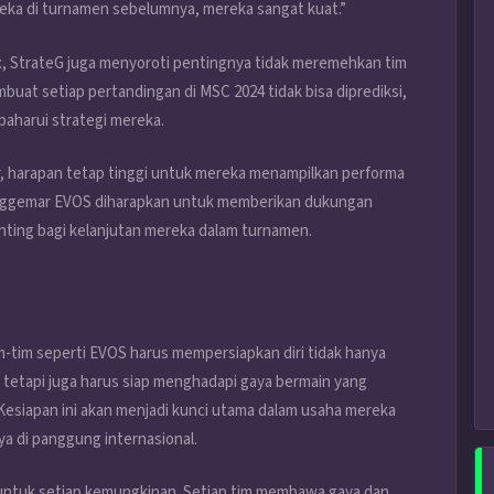
ereka di turnamen sebelumnya, mereka sangat kuat.”
 StrateG juga menyoroti pentingnya tidak meremehkan tim
mbuat setiap pertandingan di MSC 2024 tidak bisa diprediksi,
aharui strategi mereka.
 harapan tetap tinggi untuk mereka menampilkan performa
enggemar EVOS diharapkan untuk memberikan dukungan
nting bagi kelanjutan mereka dalam turnamen.
m-tim seperti EVOS harus mempersiapkan diri tidak hanya
 tetapi juga harus siap menghadapi gaya bermain yang
esiapan ini akan menjadi kunci utama dalam usaha mereka
ya di panggung internasional.
untuk setiap kemungkinan. Setiap tim membawa gaya dan