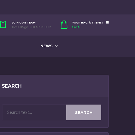
JOIN OUR TEAM!
YOUR BAG (0 ITEMS)
$
0.00
TRYOUTS@ALCHEMISTS.COM
NEWS
SEARCH
SEARCH