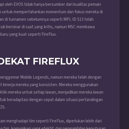
pi oleh EVOS tidak hanya bersumber dari kualitas pemain
 tim untuk mempertahankan momentum dan fokus mereka di
an di turnamen sebelumnya seperti MPL ID S13 telah
k bersinar di saat yang kritis, namun MSC membawa
aru yang kuat seperti FireFlux.
DEKAT FIREFLUX
ak penggemar Mobile Legends, namun mereka telah dengan
t kinerja mereka yang konsisten. Mereka menggunakan
tik mereka untuk setiap lawan, menjadikan mereka lawan
tuk beradaptasi dengan cepat dalam situasi pertandingan
OS.
m menghadapi tim seperti FireFlux, diperlukan lebih dari
a tim, komunikasi yang efektif, dan pengambilan keputusan