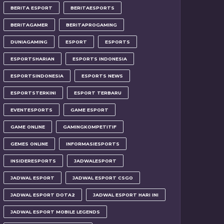
BERITA ESPORT
BERITAESPORTS
BERITAGAMER
BERITAPROGAMING
DUNIAGAMING
ESPORT
ESPORTS
ESPORTSHARIAN
ESPORTS INDONESIA
ESPORTSINDONESIA
ESPORTS NEWS
ESPORTSTERKINI
ESPORT TERBARU
EVENTESPORTS
GAME ESPORT
GAME ONLINE
GAMINGKOMPETITIF
GEMES ONLINE
INFORMASIESPORTS
INSIDERESPORTS
JADWALESPORT
JADWAL ESPORT
JADWAL ESPORT CSGO
JADWAL ESPORT DOTA2
JADWAL ESPORT HARI INI
JADWAL ESPORT MOBILE LEGENDS