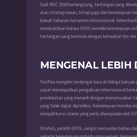
Saat MSC 2024 berlangsung, tantangan yang dihada
atau strategi lawan, tetapi juga dari kemampuan
bawah tekanan turnamen internasional. Keberhasil
membuktikan bahwa EVOS memiliki kemampuan untu
tantangan yang berbeda dengan kehadiran tim-tim b
MENGENAL LEBIH 
FireFlux mungkin terdengar baru di telinga bany
cepat mendapatkan pengakuan internasional berka
pendekatan yang menarik dengan menyesuaikan tak
yang tidak dapat diprediksi. Kemampuan mereka un
menjadi kunci utama yang perlu diwaspadai oleh EV
StrateG, pelatih EVOS, sangat menyadari bahwa dala
sekadar kemampuan individu para pemain. Kerjasam