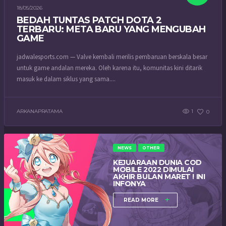
18/05/2026
BEDAH TUNTAS PATCH DOTA 2
TERBARU: META BARU YANG MENGUBAH
GAME
jadwalesports.com — Valve kembali merilis pembaruan berskala besar
untuk game andalan mereka. Oleh karena itu, komunitas kini ditarik
masuk ke dalam siklus yang sama....
ARKANAPRATAMA
1
0
NEWS
OTHER
KEJUARAAN DUNIA COD
MOBILE 2022 DIMULAI
AKHIR BULAN MARET ! INI
INFONYA
READ MORE