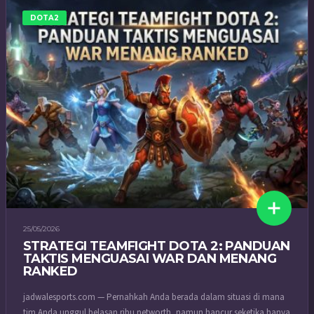
DOTA2
25/05/2026
STRATEGI TEAMFIGHT DOTA 2: PANDUAN
TAKTIS MENGUASAI WAR DAN MENANG
RANKED
jadwalesports.com — Pernahkah Anda berada dalam situasi di mana
tim Anda unggul belasan ribu networth, namun hancur seketika hanya