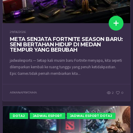
29/06/2026
META SENJATA FORTNITE SEASON BARU:
SENI BERTAHAN HIDUP DI MEDAN
TEMPUR YANG BERUBAH
jadwalesports — Setiap kali musim baru Fortnite menyapa, kita seperti
dilemparkan kembali ke ruang tunggu yang penuh ketidakpastian.
Epic Games tidak pernah membiarkan kita...
ARKANAPRATAMA
2
0
DOTA2
JADWAL ESPORT
JADWAL ESPORT DOTA2