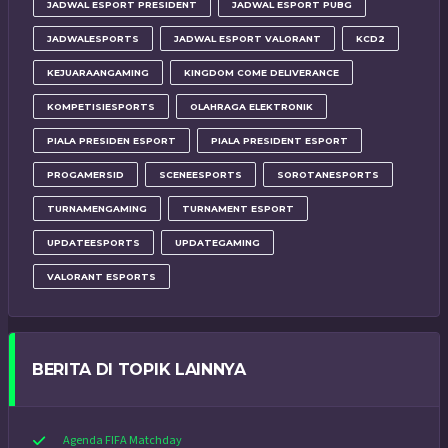
JADWAL ESPORT PRESIDENT
JADWAL ESPORT PUBG
JADWALESPORTS
JADWAL ESPORT VALORANT
KCD2
KEJUARAANGAMING
KINGDOM COME DELIVERANCE
KOMPETISIESPORTS
OLAHRAGA ELEKTRONIK
PIALA PRESIDEN ESPORT
PIALA PRESIDENT ESPORT
PROGAMERSID
SCENEESPORTS
SOROTANESPORTS
TURNAMENGAMING
TURNAMENT ESPORT
UPDATEESPORTS
UPDATEGAMING
VALORANT ESPORTS
BERITA DI TOPIK LAINNYA
Agenda FIFA Matchday