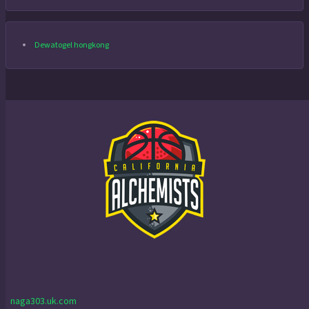
Dewatogel hongkong
naga303.uk.com