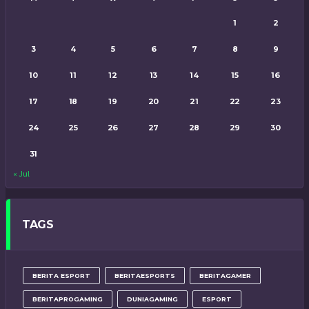
1
2
3
4
5
6
7
8
9
10
11
12
13
14
15
16
17
18
19
20
21
22
23
24
25
26
27
28
29
30
31
« Jul
TAGS
BERITA ESPORT
BERITAESPORTS
BERITAGAMER
BERITAPROGAMING
DUNIAGAMING
ESPORT