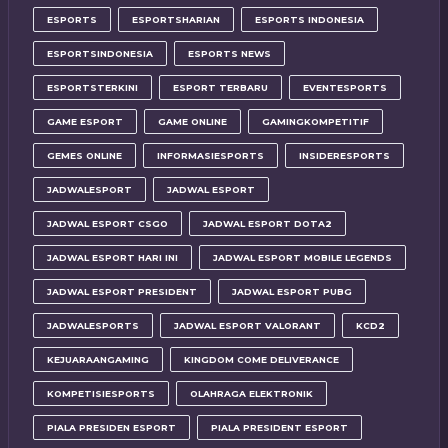
ESPORTS
ESPORTSHARIAN
ESPORTS INDONESIA
ESPORTSINDONESIA
ESPORTS NEWS
ESPORTSTERKINI
ESPORT TERBARU
EVENTESPORTS
GAME ESPORT
GAME ONLINE
GAMINGKOMPETITIF
GEMES ONLINE
INFORMASIESPORTS
INSIDERESPORTS
JADWALESPORT
JADWAL ESPORT
JADWAL ESPORT CSGO
JADWAL ESPORT DOTA2
JADWAL ESPORT HARI INI
JADWAL ESPORT MOBILE LEGENDS
JADWAL ESPORT PRESIDENT
JADWAL ESPORT PUBG
JADWALESPORTS
JADWAL ESPORT VALORANT
KCD2
KEJUARAANGAMING
KINGDOM COME DELIVERANCE
KOMPETISIESPORTS
OLAHRAGA ELEKTRONIK
PIALA PRESIDEN ESPORT
PIALA PRESIDENT ESPORT