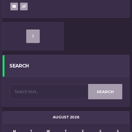
SEARCH
SEARCH
AUGUST 2026
M
T
W
T
F
S
S