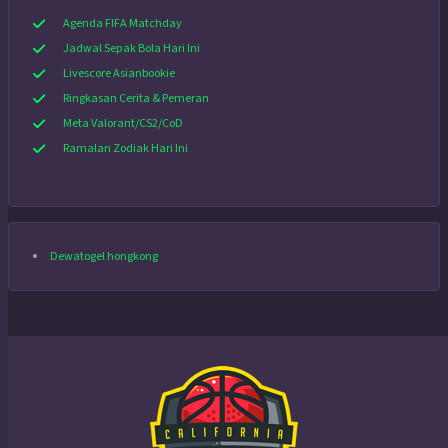
Agenda FIFA Matchday
Jadwal Sepak Bola Hari Ini
Livescore Asianbookie
Ringkasan Cerita & Pemeran
Meta Valorant/CS2/CoD
Ramalan Zodiak Hari Ini
Dewatogel hongkong