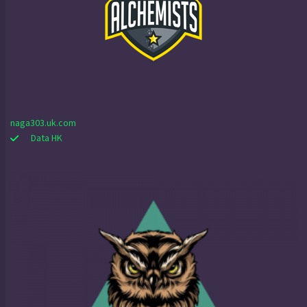
naga303.uk.com
Data HK