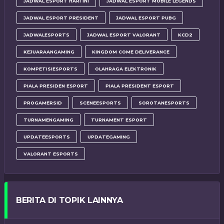
JADWAL ESPORT HARI INI
JADWAL ESPORT MOBILE LEGENDS
JADWAL ESPORT PRESIDENT
JADWAL ESPORT PUBG
JADWALESPORTS
JADWAL ESPORT VALORANT
KCD2
KEJUARAANGAMING
KINGDOM COME DELIVERANCE
KOMPETISIESPORTS
OLAHRAGA ELEKTRONIK
PIALA PRESIDEN ESPORT
PIALA PRESIDENT ESPORT
PROGAMERSID
SCENEESPORTS
SOROTANESPORTS
TURNAMENGAMING
TURNAMENT ESPORT
UPDATEESPORTS
UPDATEGAMING
VALORANT ESPORTS
BERITA DI TOPIK LAINNYA