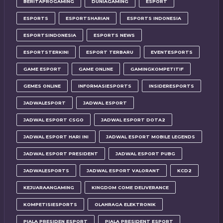
BERITAPROGAMING
DUNIAGAMING
ESPORT
ESPORTS
ESPORTSHARIAN
ESPORTS INDONESIA
ESPORTSINDONESIA
ESPORTS NEWS
ESPORTSTERKINI
ESPORT TERBARU
EVENTESPORTS
GAME ESPORT
GAME ONLINE
GAMINGKOMPETITIF
GEMES ONLINE
INFORMASIESPORTS
INSIDERESPORTS
JADWALESPORT
JADWAL ESPORT
JADWAL ESPORT CSGO
JADWAL ESPORT DOTA2
JADWAL ESPORT HARI INI
JADWAL ESPORT MOBILE LEGENDS
JADWAL ESPORT PRESIDENT
JADWAL ESPORT PUBG
JADWALESPORTS
JADWAL ESPORT VALORANT
KCD2
KEJUARAANGAMING
KINGDOM COME DELIVERANCE
KOMPETISIESPORTS
OLAHRAGA ELEKTRONIK
PIALA PRESIDEN ESPORT
PIALA PRESIDENT ESPORT