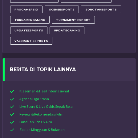
PROGAMERSID
SCENEESPORTS
SOROTANESPORTS
TURNAMENGAMING
TURNAMENT ESPORT
UPDATEESPORTS
UPDATEGAMING
VALORANT ESPORTS
BERITA DI TOPIK LAINNYA
Klasemen & Hasil Internasional
Agenda Liga Eropa
Live Score & Live Odds Sepak Bola
Review & Rekomendasi Film
Panduan Sens & Aim
Zodiak Mingguan & Bulanan