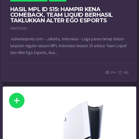
HASIL MPL ID S15: HAMPIR KENA
COMEBACK, TEAM LIQUID BERHASIL
TAKLUKKAN ALTER EGO ESPORTS
09/07/2025
Jadwalesports.com – Jakarta, Indonesia – Laga panas tersaji dalam
lanjutan regular season MPL Indonesia Season 15 antara Team Liquid
dan Alter Ego Esports, dua...
214
162