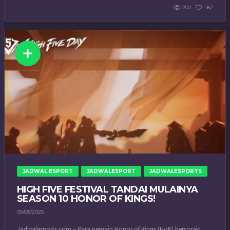
202
182
JADWAL ESPORT
JADWALESPORT
JADWALESPORTS
HIGH FIVE FESTIVAL TANDAI MULAINYA
SEASON 10 HONOR OF KINGS!
05/08/2025
Jadwalesports.com – Para pemain Honor of Kings (HoK) bersorak!