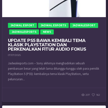
JADWAL ESPORT
JADWAL ESPORTS
JADWALESPORT
JADWALESPORTS
NEWS
UPDATE PS5 BAWA KEMBALI TEMA
KLASIK PLAYSTATION DAN
PERKENALKAN FITUR AUDIO FOKUS
07/07/2025
Jadwalesports.com – Sony akhirnya menghadirkan sebuah
pembaruan besar yang telah lama ditunggu-tunggu oleh para pemilik
PlayStation 5 (PS5): kembalinya tema klasik PlayStation, serta
peluncuran...
207
162