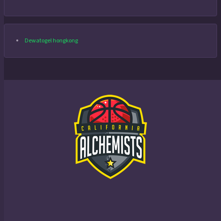
Dewatogel hongkong