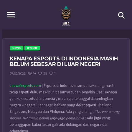
NEWS
OTHER
KENAPA ESPORTS DI INDONESIA MASIH
BELUM SEBESAR DI LUAR NEGERI
14
29
1
07/02/2022
Jadwalesports.com
| Esports di Indonesia sampai sekarang masih
tetap seperti dulu, meskipun pasarnya sudah semakin luas . Kenapa
yah kok esports di Indonesia , masih aja tertinggal dibandingkan
negara – negara luar negeri bahkan yang dekat seperti Thailand,
Singapore, Malaysia dan Philipina. Ada yang bilang ,
“karena emang
negara +62 masih belum jago-jago pemainnya”.
Ada juga yang
beranggapan kalau faktor gak ada dukungan dari negara dan
sebagainya.