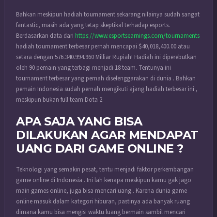
Bahkan meskipun hadiah tournament sekarang nilainya sudah sangat
fantastic, masih ada yang tetap skeptikal terhadap esports.
Berdasarkan data dari
https://www.esportsearnings.com/tournaments
hadiah tournament terbesar pernah mencapai $40,018,400.00 atau
setara dengan 576.340.994.960 Milliar Rupiah! Hadiah ini diperebutkan
oleh 90 pemain yang terbagi menjadi 18 team. Tentunya ini
tournament terbesar yang pernah diselenggarakan di dunia . Bahkan
pemain Indonesia sudah pernah mengikuti ajang hadiah terbesar ini ,
meskipun bukan full team Dota 2.
APA SAJA YANG BISA
DILAKUKAN AGAR MENDAPAT
UANG DARI GAME ONLINE ?
Teknologi yang semakin pesat, tentu menjadi faktor perkembangan
game online di Indonesia . Ini lah kenapa meskipun kamu gak jago
main games online, juga bisa mencari uang . Karena dunia game
online masuk dalam kategori hiburan, pastinya ada banyak ruang
dimana kamu bisa mengisi waktu luang bermain sambil mencari