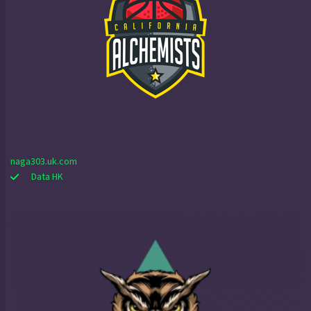
naga303.uk.com
Data HK