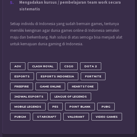
Mengadakan kursus / pembelajaran team work secara
sistematis
Setiap individu di Indonesia yang sudah bermain games, tentunya
memiliki keinginan agar dunia games online di Indonesia semakin
maju dan berkembang. Nah solusi di atas semoga bisa menjadi alat
untuk kemajuan dunia gaming di Indonesia.
AOV
CLASH ROYAL
CSGO
DOTA 2
ESPORTS
ESPORTS INDONESIA
FORTNITE
FREEFIRE
GAME ONLINE
HEARTSTONE
JADWAL ESPORTS
LEAGUE OF LEGENDS
MOBILE LEGENDS
PES
POINT BLANK
PUBG
PUBGM
STARCRAFT
VALORANT
VIDEO GAMES