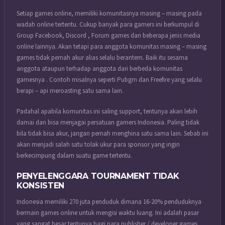
Setiap games online, memiliki komunitasnya masing – masing pada
wadah online tertentu. Cukup banyak para gamers ini berkumpul di
Group Facebook, Discord , Forum games dan beberapa jenis media
online lainnya. Akan tetapi para anggota komunitas masing – masing
games tidak pernah akur alias selalu berantem. Baik itu sesama
anggota ataupun terhadap anggota dari berbeda komunitas
gamesnya . Contoh misalnya seperti Pubgm dan Freefire yang selalu
berapi – api meroasting satu sama lain.
Padahal apabila komunitas ini saling support, tentunya akan lebih
damai dan bisa menjagai persatuan gamers Indonesia. Paling tidak
bila tidak bisa akur, jangan pernah menghina satu sama lain. Sebab ini
akan menjadi salah satu tolak ukur para sponsor yang ingin
berkecimpung dalam suatu game tertentu.
PENYELENGGARA TOURNAMENT TIDAK
KONSISTEN
Indonesia memiliki 270 juta penduduk dimana 16-20% penduduknya
bermain games online untuk mengisi waktu luang. Ini adalah pasar
yang sangat besar tentunya bagi para publisher / developer games