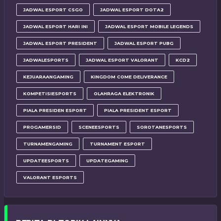
JADWAL ESPORT CSGO
JADWAL ESPORT DOTA2
JADWAL ESPORT HARI INI
JADWAL ESPORT MOBILE LEGENDS
JADWAL ESPORT PRESIDENT
JADWAL ESPORT PUBG
JADWALESPORTS
JADWAL ESPORT VALORANT
KCD2
KEJUARAANGAMING
KINGDOM COME DELIVERANCE
KOMPETISIESPORTS
OLAHRAGA ELEKTRONIK
PIALA PRESIDEN ESPORT
PIALA PRESIDENT ESPORT
PROGAMERSID
SCENEESPORTS
SOROTANESPORTS
TURNAMENGAMING
TURNAMENT ESPORT
UPDATEESPORTS
UPDATEGAMING
VALORANT ESPORTS