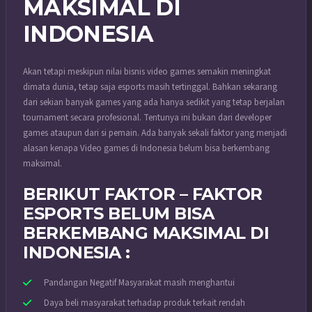
MAKSIMAL DI
INDONESIA
Akan tetapi meskipun nilai bisnis video games semakin meningkat
dimata dunia, tetap saja esports masih tertinggal. Bahkan sekarang
dari sekian banyak games yang ada hanya sedikit yang tetap berjalan
tournament secara profesional. Tentunya ini bukan dari developer
games ataupun dari si pemain. Ada banyak sekali faktor yang menjadi
alasan kenapa Video games di Indonesia belum bisa berkembang
maksimal.
BERIKUT FAKTOR – FAKTOR
ESPORTS BELUM BISA
BERKEMBANG MAKSIMAL DI
INDONESIA :
Pandangan Negatif Masyarakat masih menghantui
Daya beli masyarakat terhadap produk terkait rendah