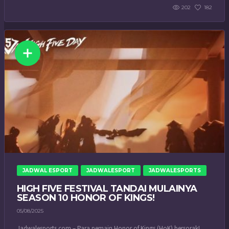
202
182
JADWAL ESPORT
JADWALESPORT
JADWALESPORTS
HIGH FIVE FESTIVAL TANDAI MULAINYA
SEASON 10 HONOR OF KINGS!
05/08/2025
Jadwalesports.com – Para pemain Honor of Kings (HoK) bersorak!