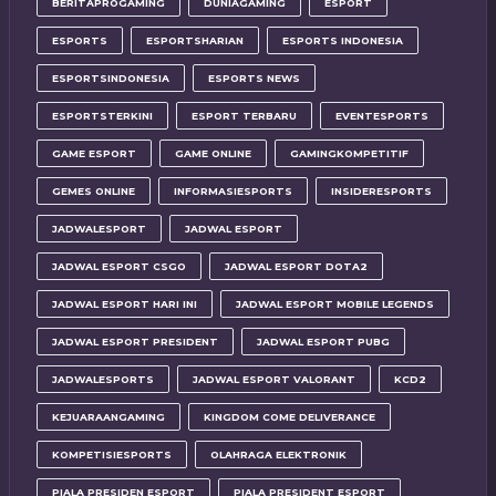
BERITAPROGAMING
DUNIAGAMING
ESPORT
ESPORTS
ESPORTSHARIAN
ESPORTS INDONESIA
ESPORTSINDONESIA
ESPORTS NEWS
ESPORTSTERKINI
ESPORT TERBARU
EVENTESPORTS
GAME ESPORT
GAME ONLINE
GAMINGKOMPETITIF
GEMES ONLINE
INFORMASIESPORTS
INSIDERESPORTS
JADWALESPORT
JADWAL ESPORT
JADWAL ESPORT CSGO
JADWAL ESPORT DOTA2
JADWAL ESPORT HARI INI
JADWAL ESPORT MOBILE LEGENDS
JADWAL ESPORT PRESIDENT
JADWAL ESPORT PUBG
JADWALESPORTS
JADWAL ESPORT VALORANT
KCD2
KEJUARAANGAMING
KINGDOM COME DELIVERANCE
KOMPETISIESPORTS
OLAHRAGA ELEKTRONIK
PIALA PRESIDEN ESPORT
PIALA PRESIDENT ESPORT