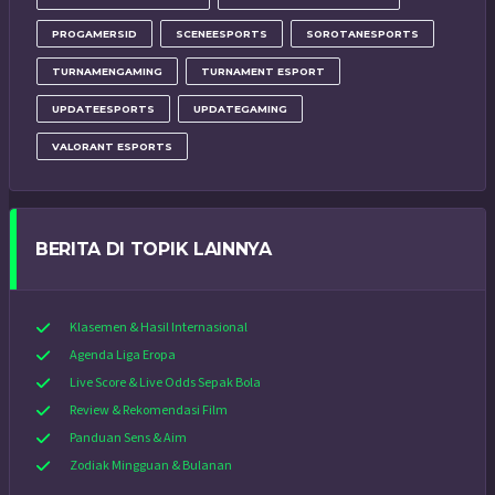
PROGAMERSID
SCENEESPORTS
SOROTANESPORTS
TURNAMENGAMING
TURNAMENT ESPORT
UPDATEESPORTS
UPDATEGAMING
VALORANT ESPORTS
BERITA DI TOPIK LAINNYA
Klasemen & Hasil Internasional
Agenda Liga Eropa
Live Score & Live Odds Sepak Bola
Review & Rekomendasi Film
Panduan Sens & Aim
Zodiak Mingguan & Bulanan