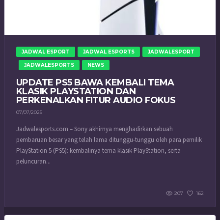
JADWAL ESPORT
JADWAL ESPORTS
JADWALESPORT
JADWALESPORTS
NEWS
UPDATE PS5 BAWA KEMBALI TEMA
KLASIK PLAYSTATION DAN
PERKENALKAN FITUR AUDIO FOKUS
07/07/2025
Jadwalesports.com – Sony akhirnya menghadirkan sebuah
pembaruan besar yang telah lama ditunggu-tunggu oleh para pemilik
PlayStation 5 (PS5): kembalinya tema klasik PlayStation, serta
peluncuran...
207
162