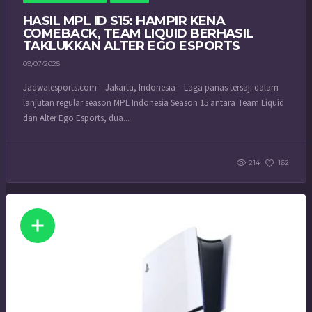
HASIL MPL ID S15: HAMPIR KENA
COMEBACK, TEAM LIQUID BERHASIL
TAKLUKKAN ALTER EGO ESPORTS
09/07/2025
Jadwalesports.com – Jakarta, Indonesia – Laga panas tersaji dalam
lanjutan regular season MPL Indonesia Season 15 antara Team Liquid
dan Alter Ego Esports, dua...
214
162