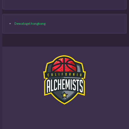
Dewatogel hongkong