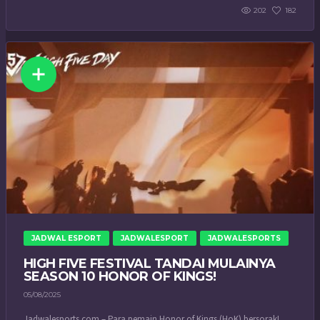
202
182
JADWAL ESPORT
JADWALESPORT
JADWALESPORTS
HIGH FIVE FESTIVAL TANDAI MULAINYA
SEASON 10 HONOR OF KINGS!
05/08/2025
Jadwalesports.com – Para pemain Honor of Kings (HoK) bersorak!