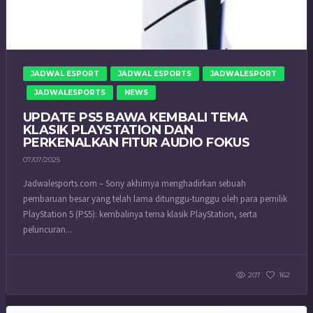
JADWAL ESPORT
JADWAL ESPORTS
JADWALESPORT
JADWALESPORTS
NEWS
UPDATE PS5 BAWA KEMBALI TEMA
KLASIK PLAYSTATION DAN
PERKENALKAN FITUR AUDIO FOKUS
07/07/2025
Jadwalesports.com – Sony akhirnya menghadirkan sebuah
pembaruan besar yang telah lama ditunggu-tunggu oleh para pemilik
PlayStation 5 (PS5): kembalinya tema klasik PlayStation, serta
peluncuran...
207
162