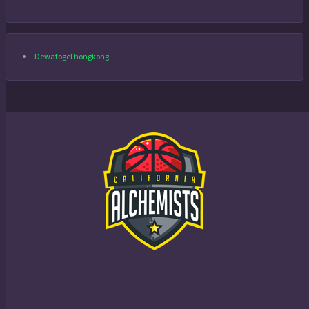
Dewatogel hongkong