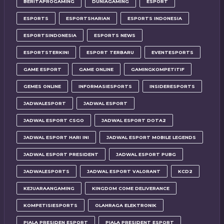
BERITAPROGAMING
DUNIAGAMING
ESPORT
ESPORTS
ESPORTSHARIAN
ESPORTS INDONESIA
ESPORTSINDONESIA
ESPORTS NEWS
ESPORTSTERKINI
ESPORT TERBARU
EVENTESPORTS
GAME ESPORT
GAME ONLINE
GAMINGKOMPETITIF
GEMES ONLINE
INFORMASIESPORTS
INSIDERESPORTS
JADWALESPORT
JADWAL ESPORT
JADWAL ESPORT CSGO
JADWAL ESPORT DOTA2
JADWAL ESPORT HARI INI
JADWAL ESPORT MOBILE LEGENDS
JADWAL ESPORT PRESIDENT
JADWAL ESPORT PUBG
JADWALESPORTS
JADWAL ESPORT VALORANT
KCD2
KEJUARAANGAMING
KINGDOM COME DELIVERANCE
KOMPETISIESPORTS
OLAHRAGA ELEKTRONIK
PIALA PRESIDEN ESPORT
PIALA PRESIDENT ESPORT