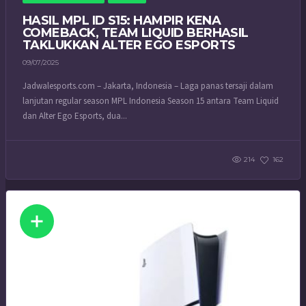
HASIL MPL ID S15: HAMPIR KENA
COMEBACK, TEAM LIQUID BERHASIL
TAKLUKKAN ALTER EGO ESPORTS
09/07/2025
Jadwalesports.com – Jakarta, Indonesia – Laga panas tersaji dalam
lanjutan regular season MPL Indonesia Season 15 antara Team Liquid
dan Alter Ego Esports, dua...
214
162