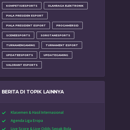
KOMPETISIESPORTS
OLAHRAGA ELEKTRONIK
PIALA PRESIDEN ESPORT
PIALA PRESIDENT ESPORT
PROGAMERSID
SCENEESPORTS
SOROTANESPORTS
TURNAMENGAMING
TURNAMENT ESPORT
UPDATEESPORTS
UPDATEGAMING
VALORANT ESPORTS
BERITA DI TOPIK LAINNYA
Klasemen & Hasil Internasional
Agenda Liga Eropa
Live Score & Live Odds Sepak Bola