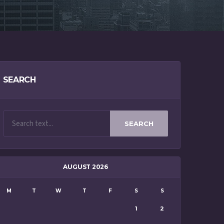
SEARCH
SEARCH
AUGUST 2026
M
T
W
T
F
S
S
1
2