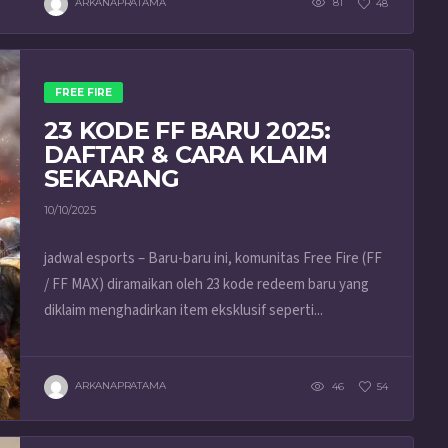
ARKANAPRATAMA
81
48
FREE FIRE
23 KODE FF BARU 2025:
DAFTAR & CARA KLAIM
SEKARANG
10/10/2025
jadwal esports – Baru-baru ini, komunitas Free Fire (FF
/ FF MAX) diramaikan oleh 23 kode redeem baru yang
diklaim menghadirkan item eksklusif seperti...
ARKANAPRATAMA
46
54