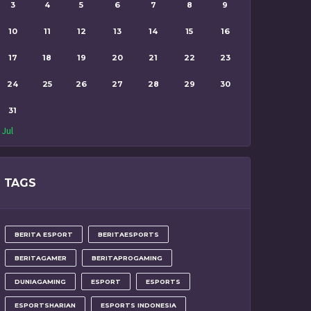
3
4
5
6
7
8
9
10
11
12
13
14
15
16
17
18
19
20
21
22
23
24
25
26
27
28
29
30
31
 Jul
TAGS
BERITA ESPORT
BERITAESPORTS
BERITAGAMER
BERITAPROGAMING
DUNIAGAMING
ESPORT
ESPORTS
ESPORTSHARIAN
ESPORTS INDONESIA