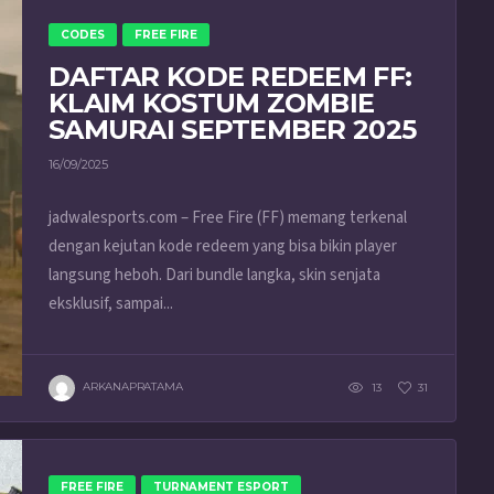
CODES
FREE FIRE
DAFTAR KODE REDEEM FF:
KLAIM KOSTUM ZOMBIE
SAMURAI SEPTEMBER 2025
16/09/2025
jadwalesports.com – Free Fire (FF) memang terkenal
dengan kejutan kode redeem yang bisa bikin player
langsung heboh. Dari bundle langka, skin senjata
eksklusif, sampai...
ARKANAPRATAMA
13
31
FREE FIRE
TURNAMENT ESPORT