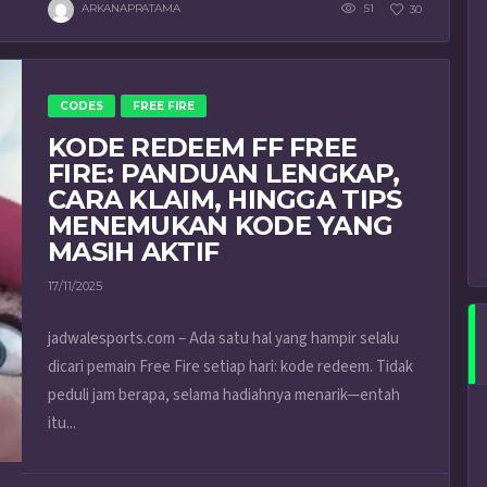
ARKANAPRATAMA
51
30
CODES
FREE FIRE
KODE REDEEM FF FREE
FIRE: PANDUAN LENGKAP,
CARA KLAIM, HINGGA TIPS
MENEMUKAN KODE YANG
MASIH AKTIF
17/11/2025
jadwalesports.com – Ada satu hal yang hampir selalu
dicari pemain Free Fire setiap hari: kode redeem. Tidak
peduli jam berapa, selama hadiahnya menarik—entah
itu...