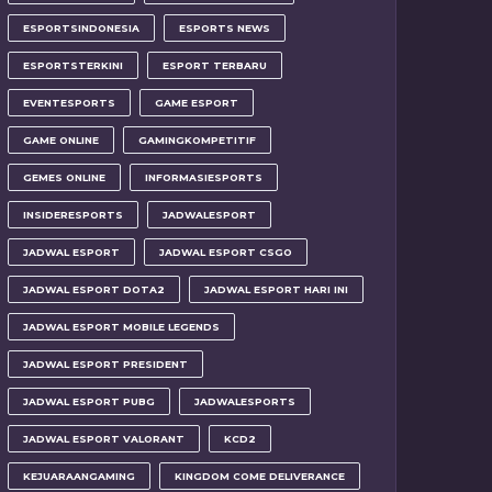
ESPORTSINDONESIA
ESPORTS NEWS
ESPORTSTERKINI
ESPORT TERBARU
EVENTESPORTS
GAME ESPORT
GAME ONLINE
GAMINGKOMPETITIF
GEMES ONLINE
INFORMASIESPORTS
INSIDERESPORTS
JADWALESPORT
JADWAL ESPORT
JADWAL ESPORT CSGO
JADWAL ESPORT DOTA2
JADWAL ESPORT HARI INI
JADWAL ESPORT MOBILE LEGENDS
JADWAL ESPORT PRESIDENT
JADWAL ESPORT PUBG
JADWALESPORTS
JADWAL ESPORT VALORANT
KCD2
KEJUARAANGAMING
KINGDOM COME DELIVERANCE