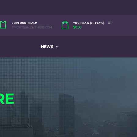
JOIN OUR TEAM!
YOUR BAG (0 ITEMS)
$
0.00
TRYOUTS@ALCHEMISTS.COM
NEWS
RE