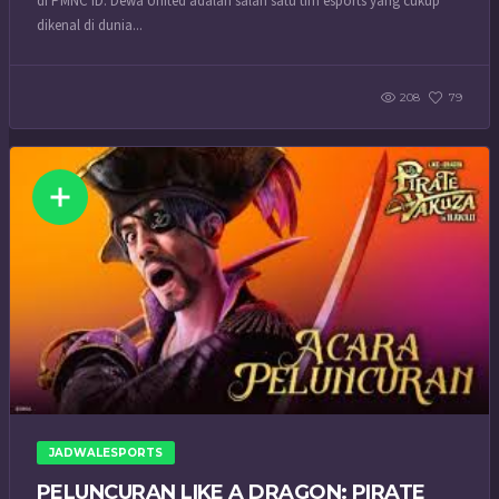
di PMNC ID. Dewa United adalah salah satu tim esports yang cukup
dikenal di dunia...
208
79
JADWALESPORTS
PELUNCURAN LIKE A DRAGON: PIRATE