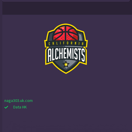
naga303.uk.com
Data HK