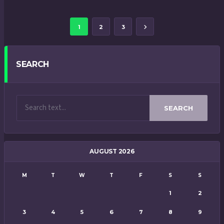
1
2
3
SEARCH
SEARCH
AUGUST 2026
M
T
W
T
F
S
S
1
2
3
4
5
6
7
8
9