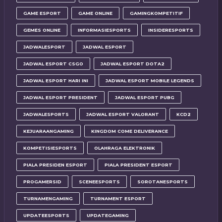
GAME ESPORT
GAME ONLINE
GAMINGKOMPETITIF
GEMES ONLINE
INFORMASIESPORTS
INSIDERESPORTS
JADWALESPORT
JADWAL ESPORT
JADWAL ESPORT CSGO
JADWAL ESPORT DOTA2
JADWAL ESPORT HARI INI
JADWAL ESPORT MOBILE LEGENDS
JADWAL ESPORT PRESIDENT
JADWAL ESPORT PUBG
JADWALESPORTS
JADWAL ESPORT VALORANT
KCD2
KEJUARAANGAMING
KINGDOM COME DELIVERANCE
KOMPETISIESPORTS
OLAHRAGA ELEKTRONIK
PIALA PRESIDEN ESPORT
PIALA PRESIDENT ESPORT
PROGAMERSID
SCENEESPORTS
SOROTANESPORTS
TURNAMENGAMING
TURNAMENT ESPORT
UPDATEESPORTS
UPDATEGAMING