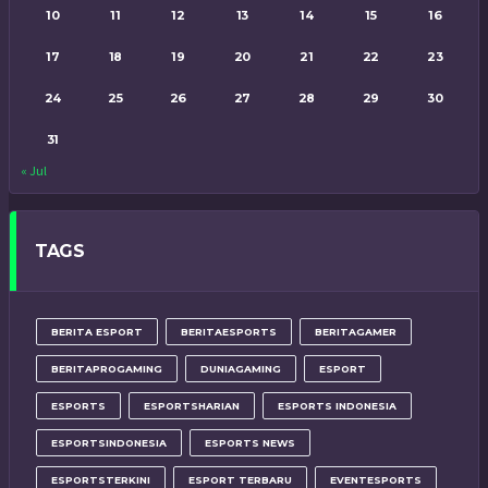
10
11
12
13
14
15
16
17
18
19
20
21
22
23
24
25
26
27
28
29
30
31
« Jul
TAGS
BERITA ESPORT
BERITAESPORTS
BERITAGAMER
BERITAPROGAMING
DUNIAGAMING
ESPORT
ESPORTS
ESPORTSHARIAN
ESPORTS INDONESIA
ESPORTSINDONESIA
ESPORTS NEWS
ESPORTSTERKINI
ESPORT TERBARU
EVENTESPORTS