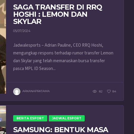
SAGA TRANSFER DI RRQ
HOSHI : LEMON DAN
SKYLAR
05/07/2024
Jadwalesports – Adrian Pauline, CEO RRQ Hoshi,
mengungkap respons terhadap rumor transfer Lemon
dan Skylar yang telah memanaskan bursa transfer
pasca MPL ID Season...
ARKANAPRATAMA
82
84
BERITA ESPORT
JADWAL ESPORT
SAMSUNG: BENTUK MASA