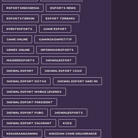
ESPORTSINDONESIA
ESPORTS NEWS
ESPORTSTERKINI
ESPORT TERBARU
EVENTESPORTS
GAME ESPORT
GAME ONLINE
GAMINGKOMPETITIF
GEMES ONLINE
INFORMASIESPORTS
INSIDERESPORTS
JADWALESPORT
JADWAL ESPORT
JADWAL ESPORT CSGO
JADWAL ESPORT DOTA2
JADWAL ESPORT HARI INI
JADWAL ESPORT MOBILE LEGENDS
JADWAL ESPORT PRESIDENT
JADWAL ESPORT PUBG
JADWALESPORTS
JADWAL ESPORT VALORANT
KCD2
KEJUARAANGAMING
KINGDOM COME DELIVERANCE