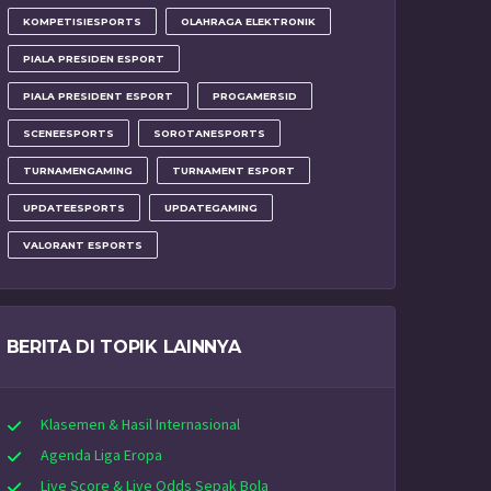
KOMPETISIESPORTS
OLAHRAGA ELEKTRONIK
PIALA PRESIDEN ESPORT
PIALA PRESIDENT ESPORT
PROGAMERSID
SCENEESPORTS
SOROTANESPORTS
TURNAMENGAMING
TURNAMENT ESPORT
UPDATEESPORTS
UPDATEGAMING
VALORANT ESPORTS
BERITA DI TOPIK LAINNYA
Klasemen & Hasil Internasional
Agenda Liga Eropa
Live Score & Live Odds Sepak Bola