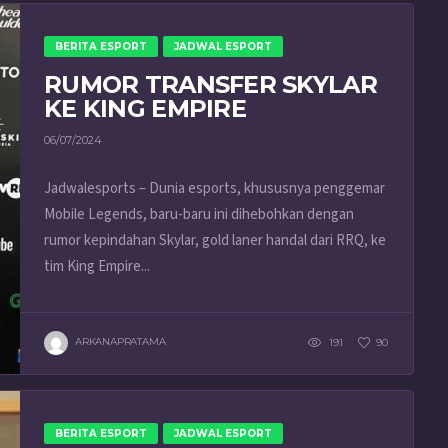
BERITA ESPORT
JADWAL ESPORT
RUMOR TRANSFER SKYLAR
KE KING EMPIRE
06/07/2024
Jadwalesports – Dunia esports, khususnya penggemar
Mobile Legends, baru-baru ini dihebohkan dengan
rumor kepindahan Skylar, gold laner handal dari RRQ, ke
tim King Empire...
ARKANAPRATAMA
191
90
BERITA ESPORT
JADWAL ESPORT