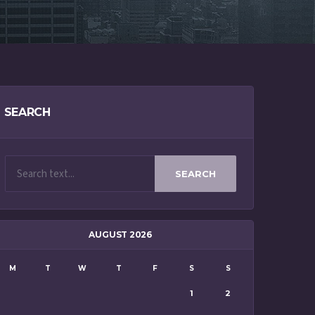
SEARCH
SEARCH
AUGUST 2026
M
T
W
T
F
S
S
1
2