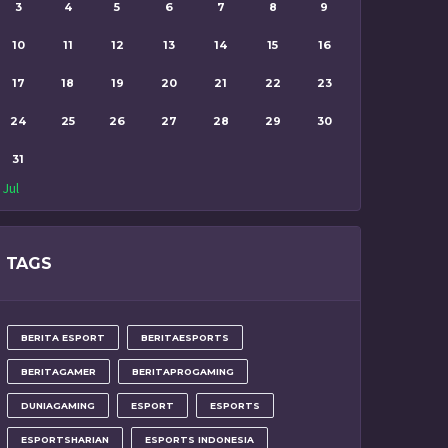
3
4
5
6
7
8
9
10
11
12
13
14
15
16
17
18
19
20
21
22
23
24
25
26
27
28
29
30
31
 Jul
TAGS
BERITA ESPORT
BERITAESPORTS
BERITAGAMER
BERITAPROGAMING
DUNIAGAMING
ESPORT
ESPORTS
ESPORTSHARIAN
ESPORTS INDONESIA