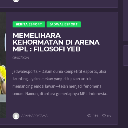
BERITA ESPORT
JADWAL ESPORT
MEMELIHARA
KEHORMATAN DI ARENA
MPL : FILOSOFI YEB
08/07/2024
jadwalesports – Dalam dunia kompetitif esports, aksi
taunting—yakni ejekan yang ditujukan untuk
memancing emosi lawan—telah menjadi fenomena
umum. Namun, di antara gemerlapnya MPL Indonesia...
ARKANAPRATAMA
184
84