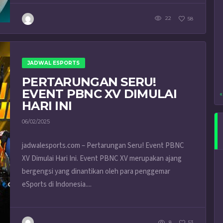
22
58
JADWAL ESPORTS
PERTARUNGAN SERU!
EVENT PBNC XV DIMULAI
«
HARI INI
06/02/2025
jadwalesports.com – Pertarungan Seru! Event PBNC
XV Dimulai Hari Ini. Event PBNC XV merupakan ajang
bergengsi yang dinantikan oleh para penggemar
eSports di Indonesia....
8
53