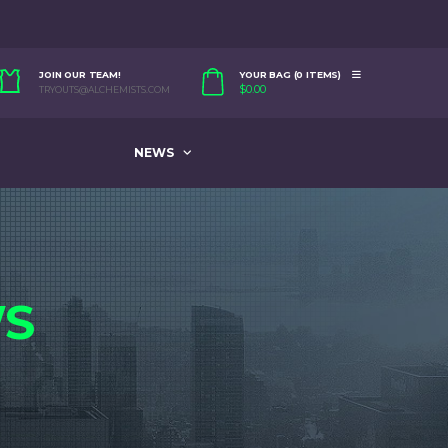
JOIN OUR TEAM!
YOUR BAG (0 ITEMS)
$
0.00
TRYOUTS@ALCHEMISTS.COM
NEWS
S