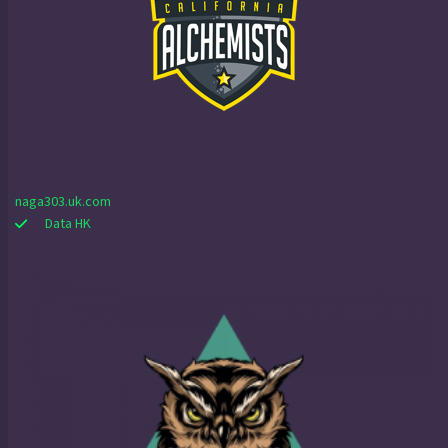
naga303.uk.com
Data HK