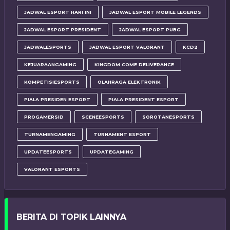
JADWAL ESPORT HARI INI
JADWAL ESPORT MOBILE LEGENDS
JADWAL ESPORT PRESIDENT
JADWAL ESPORT PUBG
JADWALESPORTS
JADWAL ESPORT VALORANT
KCD2
KEJUARAANGAMING
KINGDOM COME DELIVERANCE
KOMPETISIESPORTS
OLAHRAGA ELEKTRONIK
PIALA PRESIDEN ESPORT
PIALA PRESIDENT ESPORT
PROGAMERSID
SCENEESPORTS
SOROTANESPORTS
TURNAMENGAMING
TURNAMENT ESPORT
UPDATEESPORTS
UPDATEGAMING
VALORANT ESPORTS
BERITA DI TOPIK LAINNYA