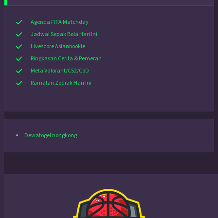
Agenda FIFA Matchday
Jadwal Sepak Bola Hari Ini
Livescore Asianbookie
Ringkasan Cerita & Pemeran
Meta Valorant/CS2/CoD
Ramalan Zodiak Hari Ini
Dewatogel hongkong