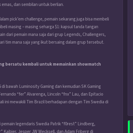
 emas, dan sembilan untuk berlian.
dalam pick’em challenge, pemain sekarang juga bisa membeli
ibeli masing – masing seharga $1: kapsul tanda tangan
in dari pemain mana saja dari grup Legends, Challengers,
ri tim mana saja yang ikut bersaing dalam grup tersebut.
ming bersatu kembali untuk memainkan showmatch
16 di bawah Luminosity Gaming dan kemudian SK Gaming
Fernando “fer” Alvarenga, Lincoln “fnx” Lau, dan Epitacio
ali ini mewakili Tim Brazil berhadapan dengan Tim Swedia di
 pemain legendaris Swedia Patrik “f0rest” Lindberg,
” Kajbjer, Jesper JW Wecksell, dan Adam Friberg di