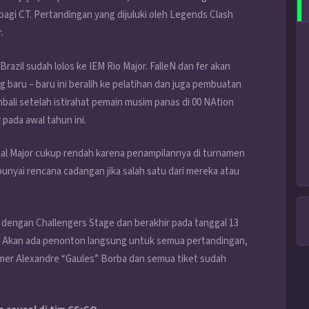
agi CT. Pertandingan yang dijuluki oleh Legends Clash
.
zil sudah lolos ke IEM Rio Major. FalleN dan fer akan
 baru – baru ini beralih ke pelatihan dan juga pembuatan
ali setelah istirahat pemain musim panas di 00 NAtion
pada awal tahun ini.
nal Major cukup rendah karena penampilannya di turnamen
punyai rencana cadangan jika salah satu dari mereka atau
r dengan Challengers Stage dan berakhir pada tanggal 13
. Akan ada penonton langsung untuk semua pertandingan,
amer Alexandre “Gaules” Borba dan semua tiket sudah