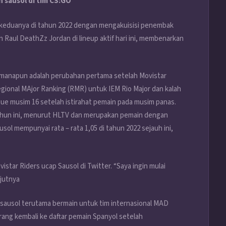
 sausol di tim CS:GO
 keduanya di tahun 2022 dengan mengakuisisi penembak
 Raul DeathZz Jordan di lineup aktif hari ini, membenarkan
manapun adalah perubahan pertama setelah Movistar
gional MAjor Ranking (RMR) untuk IEM Rio Major dan kalah
ue musim 16 setelah istirahat pemain pada musim panas.
tahun ini, menurut HLTV dan merupakan pemain dengan
sol mempunyai rata – rata 1,05 di tahun 2022 sejauh ini,
star Riders ucap Sausol di Twitter. “Saya ingin mulai
njutnya
sausol terutama bermain untuk tim internasional MAD
rang kembali ke daftar pemain Spanyol setelah