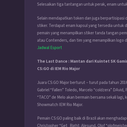
Selesaikan tiga tantangan untuk perak, enam untuk
Selain mendapatkan token dan juga berpartisipasi 
stiker. Terdapat enam kapsul yang tersedia untuk d
pemain yang menampilkan stiker tanda tangan pema
atau Contenders, dan tim yang menampilkan logo da
Jadwal Esport
The Last Dance : Mantan dari Kuintet SK Ga
CS:GO di IEM Rio Major
Juara CS:GO Major berturut – turut pada tahun 20
Gabriel “Fallen” Toledo, Marcelo “coldzera” DAvid, 
“TACO” de Melo akan bermain bersama sekali lagi, k
Showmatch IEM Rio Major.
Pemain CS:GO paling baik di Brazil akan menghadapi
Christopher “Get_Right: Alesund, Olof “olofmeister