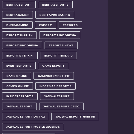
BERITA ESPORT
BERITAESPORTS
BERITAGAMER
BERITAPROGAMING
DUNIAGAMING
ESPORT
ESPORTS
ESPORTSHARIAN
ESPORTS INDONESIA
ESPORTSINDONESIA
ESPORTS NEWS
ESPORTSTERKINI
ESPORT TERBARU
EVENTESPORTS
GAME ESPORT
GAME ONLINE
GAMINGKOMPETITIF
GEMES ONLINE
INFORMASIESPORTS
INSIDERESPORTS
JADWALESPORT
JADWAL ESPORT
JADWAL ESPORT CSGO
JADWAL ESPORT DOTA2
JADWAL ESPORT HARI INI
JADWAL ESPORT MOBILE LEGENDS