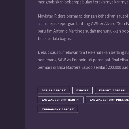
menghabiskan beberapa bulan terakhirnya karirnya d
Movistar Riders berharap dengan kehadiran sausol
alami sejak kepergian bintang AWPer Alvaro “Sun 
baru tim Antonio Martinez sudah menunjukkan poten
tidak terlalu bagus.
Debut sausol melawan tim terkenal akan berlangsu
pemenang SAW vs Endpoint di perempat final elisa 
bermain di Elisa Masters Espoo senilai $200,000 pa
BERITA ESPORT
ESPORT
ESPORT TERBARU
JADWAL ESPORT HARI INI
JADWAL ESPORT PRESID
TURNAMENT ESPORT