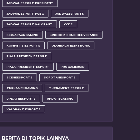
JADWAL ESPORT PRESIDENT
JADWAL ESPORT PUBG
JADWALESPORTS
JADWAL ESPORT VALORANT
KCD2
KEJUARAANGAMING
KINGDOM COME DELIVERANCE
KOMPETISIESPORTS
OLAHRAGA ELEKTRONIK
PIALA PRESIDEN ESPORT
PIALA PRESIDENT ESPORT
PROGAMERSID
SCENEESPORTS
SOROTANESPORTS
TURNAMENGAMING
TURNAMENT ESPORT
UPDATEESPORTS
UPDATEGAMING
VALORANT ESPORTS
BERITA DI TOPIK LAINNYA