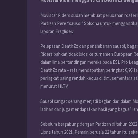
Movistar Rider menggantikan DeathZz dengan
Movistar Riders sudah membuat perubahan roster
Partizan Pere “sausol” Solsona untuk menggantikan
laporan Fraglider.
Pelepasan DeathZz dan penambahan sausol, bagai
Riders bahkan tidak lolos ke turnamen European Re
dalam lima pertandingan mereka pada ESL Pro Leag
DeathZz rata – rata mendapatkan peringkat 0,95 
peringkat paling rendah kedua di tim, sementara sau
menurut HLTV.
Sausol sangat senang menjadi bagian dari dalam Movi
latihan dan juga mendapatkan hasil yang bagus” la
Sebelum bergabung dengan Partizan di tahun 2022 
Lions tahun 2021. Pemain berusia 22 tahun itu seka