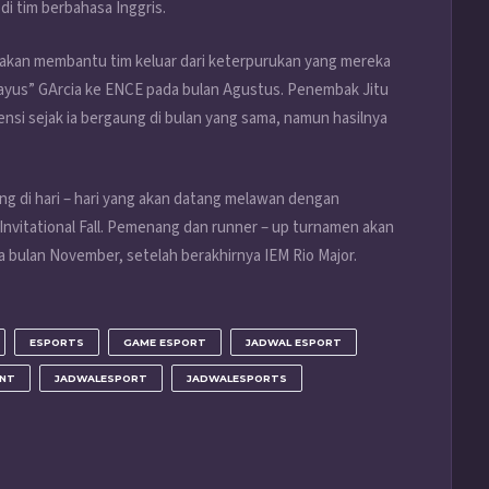
i tim berbahasa Inggris.
 akan membantu tim keluar dari keterpurukan yang mereka
Payus” GArcia ke ENCE pada bulan Agustus. Penembak Jitu
si sejak ia bergaung di bulan yang sama, namun hasilnya
ng di hari – hari yang akan datang melawan dengan
Invitational Fall. Pemenang dan runner – up turnamen akan
da bulan November, setelah berakhirnya IEM Rio Major.
ESPORTS
GAME ESPORT
JADWAL ESPORT
ENT
JADWALESPORT
JADWALESPORTS