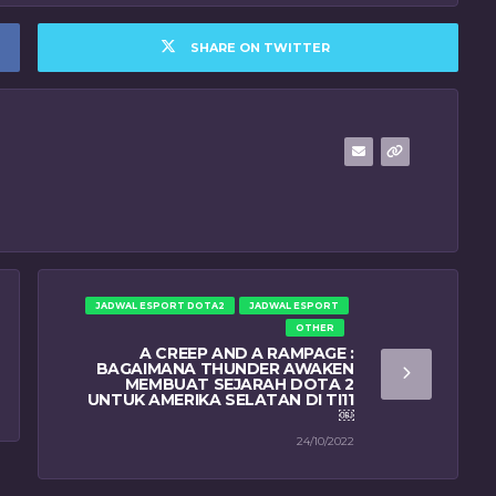
SHARE ON TWITTER
JADWAL ESPORT DOTA2
JADWAL ESPORT
OTHER
A CREEP AND A RAMPAGE :
BAGAIMANA THUNDER AWAKEN
MEMBUAT SEJARAH DOTA 2
UNTUK AMERIKA SELATAN DI TI11
￼
24/10/2022