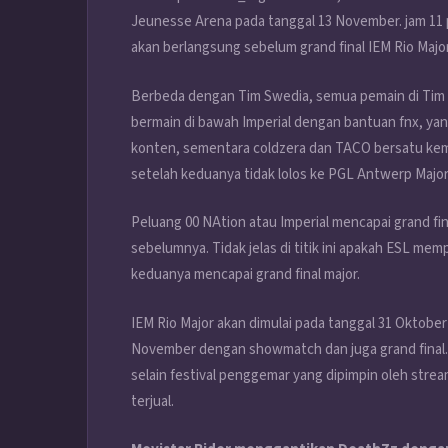
Jeunesse Arena pada tanggal 13 November. jam 11 p
akan berlangsung sebelum grand final IEM Rio Major
Berbeda dengan Tim Swedia, semua pemain di Tim Bra
bermain di bawah Imperial dengan bantuan fnx, yang
konten, sementara coldzera dan TACO bersatu kemb
setelah keduanya tidak lolos ke PGL Antwerp Major 
Peluang 00 NAtion atau Imperial mencapai grand fi
sebelumnya. Tidak jelas di titik ini apakah ESL mem
keduanya mencapai grand final major.
IEM Rio Major akan dimulai pada tanggal 31 Oktobe
November dengan showmatch dan juga grand final
selain festival penggemar yang dipimpin oleh stre
terjual.