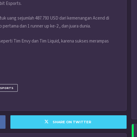
it Esports.
tuk uang sejumlah 487.793 USD dari kemenangan Acend di
p pertama dan 1 runner up ke-2 , dan juara dunia.
seperti Tim Envy dan Tim Liquid, karena sukses merampas
ESPORTS
SHARE ON TWITTER