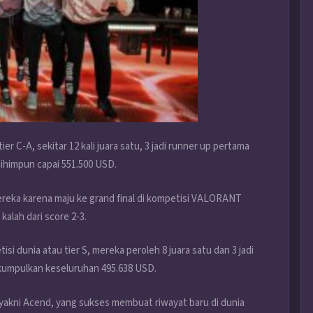
 C-A, sekitar 12 kali juara satu, 3 jadi runner up pertama
dihimpun capai 551.500 USD.
 mereka karena maju ke grand final di kompetisi VALORANT
lah dari score 2-3.
dunia atau tier S, mereka peroleh 8 juara satu dan 3 jadi
 kumpulkan keseluruhan 495.638 USD.
 yakni Acend, yang sukses membuat riwayat baru di dunia