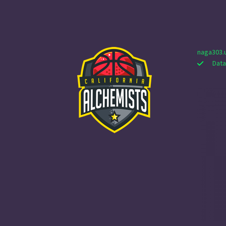
naga303.
Data