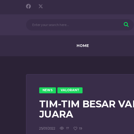
HOME
NEWS
VALORANT
TIM-TIM BESAR V
JUARA
25/01/2022
17
19