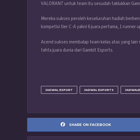
VALORANT untuk team itu sesudah taklukkan Gamb
Mereka sukses peroleh keseluruhan hadiah berben
kompetisi tier C-A yakni 6 juara pertama, 1 runner u
Acend sukses membalap team kelas atas yang lain 
tahta juara dunia dari Gambit Esports.
JADWAL ESPORT
JADWAL ESPORTS
JADWAL
SHARE ON FACEBOOK