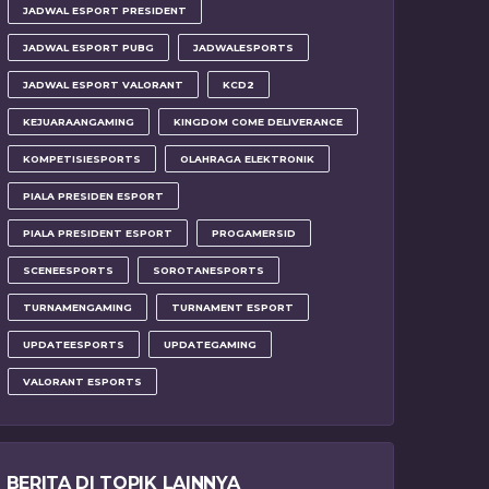
JADWAL ESPORT PRESIDENT
JADWAL ESPORT PUBG
JADWALESPORTS
JADWAL ESPORT VALORANT
KCD2
KEJUARAANGAMING
KINGDOM COME DELIVERANCE
KOMPETISIESPORTS
OLAHRAGA ELEKTRONIK
PIALA PRESIDEN ESPORT
PIALA PRESIDENT ESPORT
PROGAMERSID
SCENEESPORTS
SOROTANESPORTS
TURNAMENGAMING
TURNAMENT ESPORT
UPDATEESPORTS
UPDATEGAMING
VALORANT ESPORTS
BERITA DI TOPIK LAINNYA