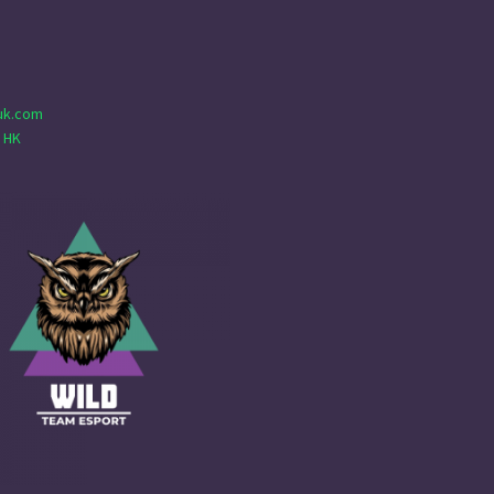
uk.com
 HK