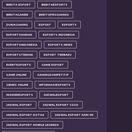
BERITA ESPORT
BERITAESPORTS
BERITAGAMER
BERITAPROGAMING
DUNIAGAMING
ESPORT
ESPORTS
ESPORTSHARIAN
ESPORTS INDONESIA
ESPORTSINDONESIA
ESPORTS NEWS
ESPORTSTERKINI
ESPORT TERBARU
EVENTESPORTS
GAME ESPORT
GAME ONLINE
GAMINGKOMPETITIF
GEMES ONLINE
INFORMASIESPORTS
INSIDERESPORTS
JADWALESPORT
JADWAL ESPORT
JADWAL ESPORT CSGO
JADWAL ESPORT DOTA2
JADWAL ESPORT HARI INI
JADWAL ESPORT MOBILE LEGENDS