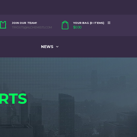
JOIN OUR TEAM!
YOUR BAG (0 ITEMS)
$
0.00
TRYOUTS@ALCHEMISTS.COM
NEWS
RTS