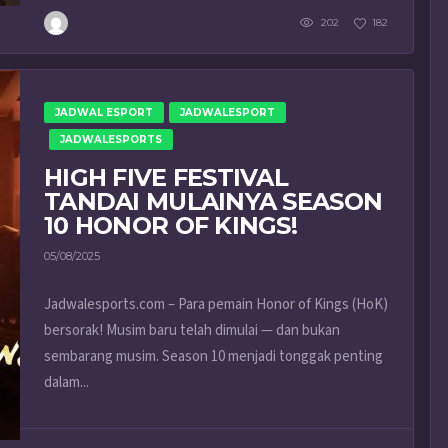
202
182
JADWAL ESPORT
JADWALESPORT
JADWALESPORTS
HIGH FIVE FESTIVAL
TANDAI MULAINYA SEASON
10 HONOR OF KINGS!
05/08/2025
Jadwalesports.com – Para pemain Honor of Kings (HoK)
bersorak! Musim baru telah dimulai — dan bukan
sembarang musim. Season 10 menjadi tonggak penting
dalam...