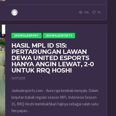
218
115
JADWALESPORT
JADWALESPORTS
HASIL MPL ID S15:
PERTARUNGAN LAWAN
DEWA UNITED ESPORTS
HANYA ANGIN LEWAT, 2-0
UNTUK RRQ HOSHI
10/07/2025
Jadwalesports.com – Aura raja kembali menyala. Dalam
lanjutan babak regular season MPL Indonesia Season
15, RRQ Hoshi membuktikan tajinya sebagai salah satu
tim papan...