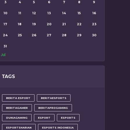
3
4
5
6
7
8
9
10
11
12
13
14
15
16
17
18
19
20
21
22
23
24
25
26
27
28
29
30
31
 Jul
TAGS
BERITA ESPORT
BERITAESPORTS
BERITAGAMER
BERITAPROGAMING
DUNIAGAMING
ESPORT
ESPORTS
ESPORTSHARIAN
ESPORTS INDONESIA