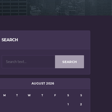
SEARCH
SEARCH
AUGUST 2026
M
T
W
T
F
S
S
1
2