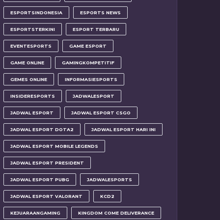
ESPORTSINDONESIA
ESPORTS NEWS
ESPORTSTERKINI
ESPORT TERBARU
EVENTESPORTS
GAME ESPORT
GAME ONLINE
GAMINGKOMPETITIF
GEMES ONLINE
INFORMASIESPORTS
INSIDERESPORTS
JADWALESPORT
JADWAL ESPORT
JADWAL ESPORT CSGO
JADWAL ESPORT DOTA2
JADWAL ESPORT HARI INI
JADWAL ESPORT MOBILE LEGENDS
JADWAL ESPORT PRESIDENT
JADWAL ESPORT PUBG
JADWALESPORTS
JADWAL ESPORT VALORANT
KCD2
KEJUARAANGAMING
KINGDOM COME DELIVERANCE