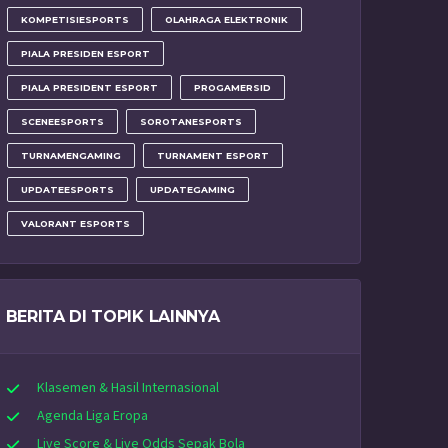
KOMPETISIESPORTS
OLAHRAGA ELEKTRONIK
PIALA PRESIDEN ESPORT
PIALA PRESIDENT ESPORT
PROGAMERSID
SCENEESPORTS
SOROTANESPORTS
TURNAMENGAMING
TURNAMENT ESPORT
UPDATEESPORTS
UPDATEGAMING
VALORANT ESPORTS
BERITA DI TOPIK LAINNYA
Klasemen & Hasil Internasional
Agenda Liga Eropa
Live Score & Live Odds Sepak Bola