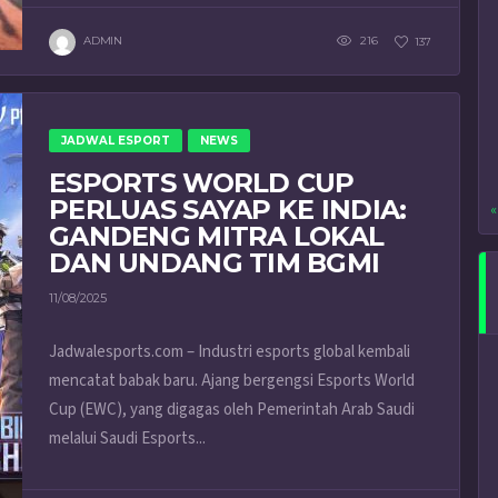
ADMIN
216
137
JADWAL ESPORT
NEWS
ESPORTS WORLD CUP
PERLUAS SAYAP KE INDIA:
«
GANDENG MITRA LOKAL
DAN UNDANG TIM BGMI
11/08/2025
Jadwalesports.com – Industri esports global kembali
mencatat babak baru. Ajang bergengsi Esports World
Cup (EWC), yang digagas oleh Pemerintah Arab Saudi
melalui Saudi Esports...