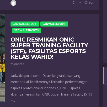
216
142
JADWAL ESPORT
JADWALESPORT
JADWALESPORTS
ONIC RESMIKAN ONIC
SUPER TRAINING FACILITY
(STF), FASILITAS ESPORTS
KELAS WAHID!
28/07/2025
Jadwalesports.com – Dalam langkah besar yang
memperkuat komitmennya terhadap perkembangan
esports profesional di Indonesia, ONIC Esports
akhirnya meresmikan ONIC Super Training Facility (STF)
—...