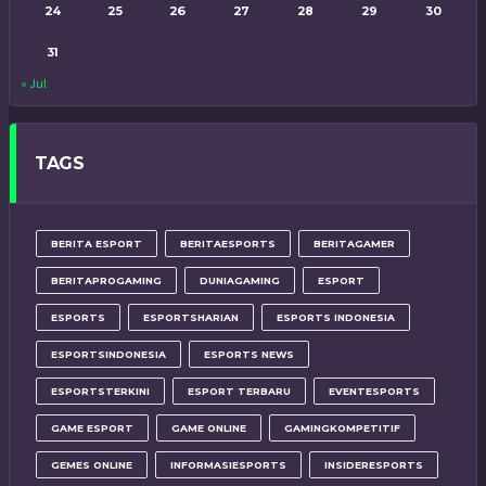
24
25
26
27
28
29
30
31
« Jul
TAGS
BERITA ESPORT
BERITAESPORTS
BERITAGAMER
BERITAPROGAMING
DUNIAGAMING
ESPORT
ESPORTS
ESPORTSHARIAN
ESPORTS INDONESIA
ESPORTSINDONESIA
ESPORTS NEWS
ESPORTSTERKINI
ESPORT TERBARU
EVENTESPORTS
GAME ESPORT
GAME ONLINE
GAMINGKOMPETITIF
GEMES ONLINE
INFORMASIESPORTS
INSIDERESPORTS