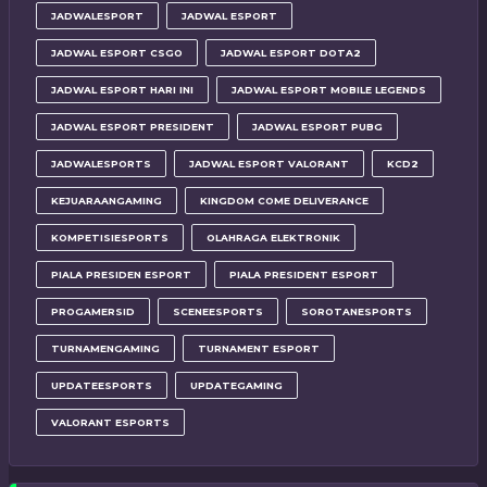
JADWALESPORT
JADWAL ESPORT
JADWAL ESPORT CSGO
JADWAL ESPORT DOTA2
JADWAL ESPORT HARI INI
JADWAL ESPORT MOBILE LEGENDS
JADWAL ESPORT PRESIDENT
JADWAL ESPORT PUBG
JADWALESPORTS
JADWAL ESPORT VALORANT
KCD2
KEJUARAANGAMING
KINGDOM COME DELIVERANCE
KOMPETISIESPORTS
OLAHRAGA ELEKTRONIK
PIALA PRESIDEN ESPORT
PIALA PRESIDENT ESPORT
PROGAMERSID
SCENEESPORTS
SOROTANESPORTS
TURNAMENGAMING
TURNAMENT ESPORT
UPDATEESPORTS
UPDATEGAMING
VALORANT ESPORTS