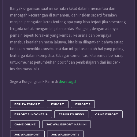
Banyak organisasi saat ini semakin ketat dalam memantau dan
mencegah kecurangan di turnamen, dan insiden seperti forsaken
menjadi peringatan keras tentang apa yang bisa terjadi jika seseorang
tergoda untuk mengambil jalan pintas. Mungkin, dengan adanya
pemain seperti forsaken yang kembali ke arena dan berupaya
menebus kesalahan masa lalunya, kita bisa diingatkan bahwa setiap
tindakan memiliki konsekuensi dan integritas adalah hal yang paling
berharga dalam kompetisi. Sebagai komunitas, kita semua berharap
untuk melihat pertumbuhan positif dan pembelajaran dari insiden-
insiden masa lalu.
Segera Kunjungi Link Kami di
dewatogel
BERITA ESPORT
ESPORT
ESPORTS
ESPORTS INDONESIA
ESPORTS NEWS
GAME ESPORT
GAME ONLINE
JADWAL ESPORT HARI INI
JADWALESPORT
JADWALESPORTS