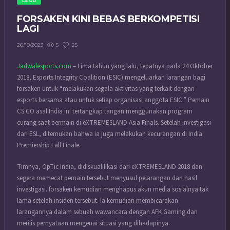
CS GO
FORSAKEN KINI BEBAS BERKOMPETISI
LAGI
5
25
26/10/2023
Jadwalesports.com
– Lima tahun yang lalu, tepatnya pada 24 Oktober
2018, Esports Integrity Coalition (ESIC) mengeluarkan larangan bagi
forsaken untuk “melakukan segala aktivitas yang terkait dengan
esports bersama atau untuk setiap organisasi anggota ESIC.” Pemain
CS:GO asal India ini tertangkap tangan menggunakan program
curang saat bermain di eXTREMESLAND Asia Finals. Setelah investigasi
dari ESL, ditemukan bahwa ia juga melakukan kecurangan di India
Premiership Fall Finale.
Timnya, OpTic India, didiskualifikasi dari eXTREMESLAND 2018 dan
segera memecat pemain tersebut menyusul pelarangan dan hasil
investigasi. forsaken kemudian menghapus akun media sosialnya tak
lama setelah insiden tersebut. Ia kemudian membicarakan
larangannya dalam sebuah wawancara dengan AFK Gaming dan
merilis pernyataan mengenai situasi yang dihadapinya.