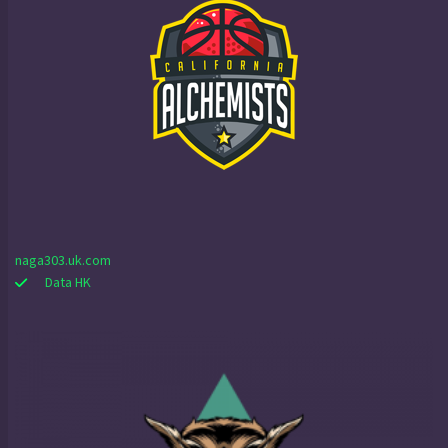
naga303.uk.com
Data HK