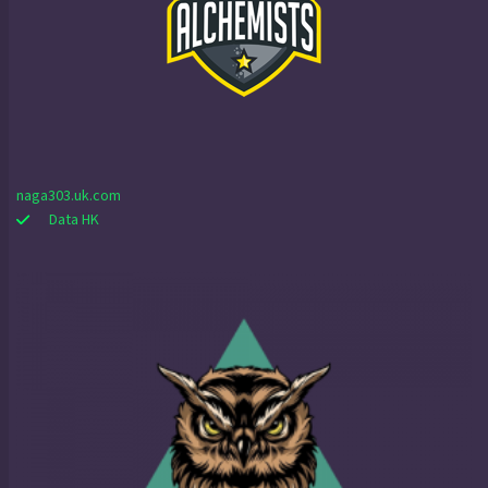
naga303.uk.com
Data HK