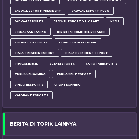
JADWAL ESPORT HARI INI
JADWAL ESPORT MOBILE LEGENDS
JADWAL ESPORT PRESIDENT
JADWAL ESPORT PUBG
JADWALESPORTS
JADWAL ESPORT VALORANT
KCD2
KEJUARAANGAMING
KINGDOM COME DELIVERANCE
KOMPETISIESPORTS
OLAHRAGA ELEKTRONIK
PIALA PRESIDEN ESPORT
PIALA PRESIDENT ESPORT
PROGAMERSID
SCENEESPORTS
SOROTANESPORTS
TURNAMENGAMING
TURNAMENT ESPORT
UPDATEESPORTS
UPDATEGAMING
VALORANT ESPORTS
BERITA DI TOPIK LAINNYA