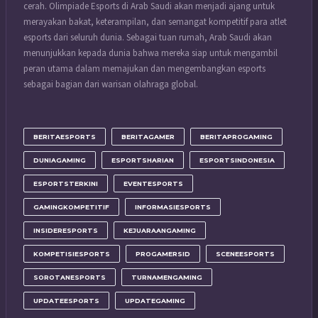
cerah. Olimpiade Esports di Arab Saudi akan menjadi ajang untuk
merayakan bakat, keterampilan, dan semangat kompetitif para atlet
esports dari seluruh dunia. Sebagai tuan rumah, Arab Saudi akan
menunjukkan kepada dunia bahwa mereka siap untuk mengambil
peran utama dalam memajukan dan mengembangkan esports
sebagai bagian dari warisan olahraga global.
BERITAESPORTS
BERITAGAMER
BERITAPROGAMING
DUNIAGAMING
ESPORTSHARIAN
ESPORTSINDONESIA
ESPORTSTERKINI
EVENTESPORTS
GAMINGKOMPETITIF
INFORMASIESPORTS
INSIDERESPORTS
KEJUARAANGAMING
KOMPETISIESPORTS
PROGAMERSID
SCENEESPORTS
SOROTANESPORTS
TURNAMENGAMING
UPDATEESPORTS
UPDATEGAMING