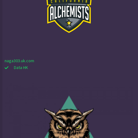
naga303.uk.com
Data HK