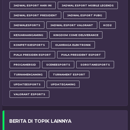
JADWAL ESPORT HARI INI
JADWAL ESPORT MOBILE LEGENDS
JADWAL ESPORT PRESIDENT
JADWAL ESPORT PUBG
JADWALESPORTS
JADWAL ESPORT VALORANT
KCD2
KEJUARAANGAMING
KINGDOM COME DELIVERANCE
KOMPETISIESPORTS
OLAHRAGA ELEKTRONIK
PIALA PRESIDEN ESPORT
PIALA PRESIDENT ESPORT
PROGAMERSID
SCENEESPORTS
SOROTANESPORTS
TURNAMENGAMING
TURNAMENT ESPORT
UPDATEESPORTS
UPDATEGAMING
VALORANT ESPORTS
BERITA DI TOPIK LAINNYA