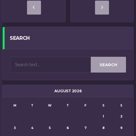
SEARCH
SEARCH
AUGUST 2026
M
T
W
T
F
S
S
1
2
3
4
5
6
7
8
9