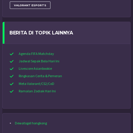
VALORANT ESPORTS
BERITA DI TOPIK LAINNYA
Agenda FIFA Matchday
Jadwal Sepak Bola Hari Ini
Livescore Asianbookie
Ringkasan Cerita & Pemeran
Meta Valorant/CS2/CoD
Ramalan Zodiak Hari Ini
Dewatogel hongkong