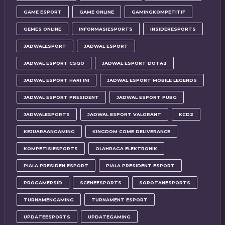
GAME ESPORT
GAME ONLINE
GAMINGKOMPETITIF
GEMES ONLINE
INFORMASIESPORTS
INSIDERESPORTS
JADWALESPORT
JADWAL ESPORT
JADWAL ESPORT CSGO
JADWAL ESPORT DOTA2
JADWAL ESPORT HARI INI
JADWAL ESPORT MOBILE LEGENDS
JADWAL ESPORT PRESIDENT
JADWAL ESPORT PUBG
JADWALESPORTS
JADWAL ESPORT VALORANT
KCD2
KEJUARAANGAMING
KINGDOM COME DELIVERANCE
KOMPETISIESPORTS
OLAHRAGA ELEKTRONIK
PIALA PRESIDEN ESPORT
PIALA PRESIDENT ESPORT
PROGAMERSID
SCENEESPORTS
SOROTANESPORTS
TURNAMENGAMING
TURNAMENT ESPORT
UPDATEESPORTS
UPDATEGAMING