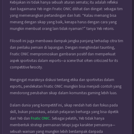
Kebijakan ini tidak hanya sebuah aturan semata; itu adalah refleksi
dari bagaimana Yeb ingin Fnatic ONIC dilihat dan diingat: sebagai tim
yang memenangkan pertandingan dan hati. “Kalau memang bisa
menang dengan sikap yang baik, kenapa harus dengan cara yang
mungkin membuat orang lain tidak nyaman?” tanya Yeb retoris.
Filosofi ini juga membawa dampak jangka panjang terhadap citra tim
dan perilaku pemain di lapangan. Dengan menghindari taunting,
Fnatic ONIC mempromosikan gambaran positif dan memperkuat
aspek sportivitas dalam esports—a scene that often criticized for its
competitive ferocity.
Mengingat maraknya diskusi tentang etika dan sportivitas dalam
esports, pendekatan Fnatic ONIC mungkin bisa menjadi contoh yang
mendorong perubahan sikap dalam komunitas gaming lebih luas.
Dalam dunia yang kompetitif ini, sikap rendah hati dan fokus pada
skill, bukan provokasi, adalah pelajaran berharga yang bisa dipetik
dari Yeb dan
Fnatic ONIC
. Sebagai pelatih, Yeb tidak hanya
membentuk strategi permainan tetapi juga karakter pemainnya—
sebuah warisan yang mungkin lebih berdampak daripada