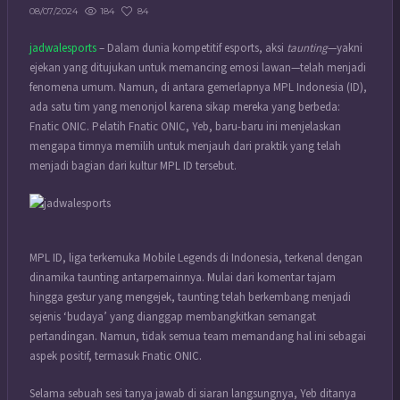
184
84
08/07/2024
jadwalesports
– Dalam dunia kompetitif esports, aksi
taunting
—yakni
ejekan yang ditujukan untuk memancing emosi lawan—telah menjadi
fenomena umum. Namun, di antara gemerlapnya MPL Indonesia (ID),
ada satu tim yang menonjol karena sikap mereka yang berbeda:
Fnatic ONIC. Pelatih Fnatic ONIC, Yeb, baru-baru ini menjelaskan
mengapa timnya memilih untuk menjauh dari praktik yang telah
menjadi bagian dari kultur MPL ID tersebut.
MPL ID, liga terkemuka Mobile Legends di Indonesia, terkenal dengan
dinamika taunting antarpemainnya. Mulai dari komentar tajam
hingga gestur yang mengejek, taunting telah berkembang menjadi
sejenis ‘budaya’ yang dianggap membangkitkan semangat
pertandingan. Namun, tidak semua team memandang hal ini sebagai
aspek positif, termasuk Fnatic ONIC.
Selama sebuah sesi tanya jawab di siaran langsungnya, Yeb ditanya