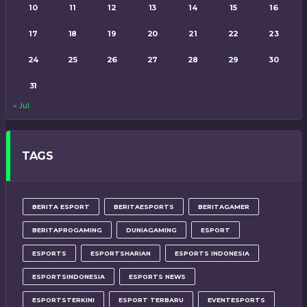
10
11
12
13
14
15
16
17
18
19
20
21
22
23
24
25
26
27
28
29
30
31
« Jul
TAGS
BERITA ESPORT
BERITAESPORTS
BERITAGAMER
BERITAPROGAMING
DUNIAGAMING
ESPORT
ESPORTS
ESPORTSHARIAN
ESPORTS INDONESIA
ESPORTSINDONESIA
ESPORTS NEWS
ESPORTSTERKINI
ESPORT TERBARU
EVENTESPORTS