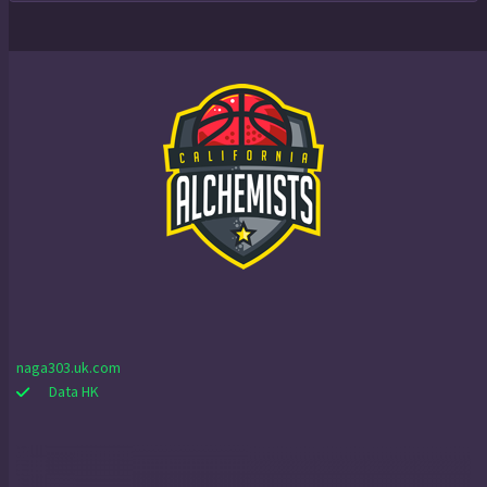
naga303.uk.com
Data HK