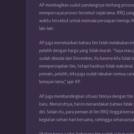
AP membagikan sudut pandangnya tentang proses, 
mempercayai proses tersebut sejak lama. RRQ yan
waktu tersebut untuk memulai persiapan menuju M
lain-lain.
AP juga menekankan bahwa tim telah melakukan in
pelatih dengan harga yang tidak murah. “Saya mau je
sudah dimulai dari Desember, itu karena kita tidak 
mempersiapkan tim, tetapi hasilnya tidak maksimal.
pemain, pelatih, kita juga sudah lakukan semua car
lumayan lama,” ujar AP.
AP juga membandingkan situasi timnya dengan tim 
baru. Menurutnya, hal ini menandakan bahwa tidak
diri. Selain itu, para pemain di tim RRQ tinggal be
kegiatan sehari-hari bersama, sehingga seharusny