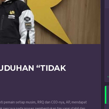
UDUHAN “TIDAK
«
nti pemain setiap musim, RRQ dan CEO-nya, AP, mendapat
dak percaya pada proses pembentukan tim yang stabil dan