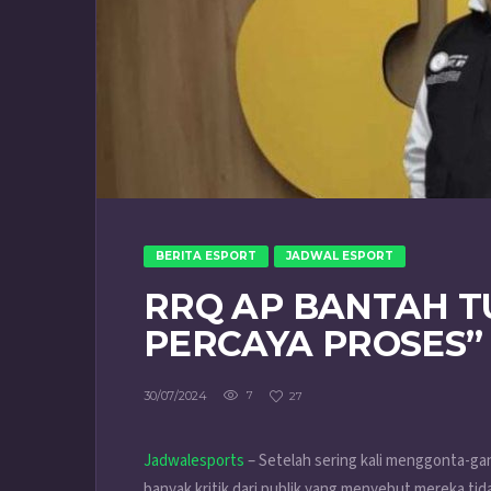
BERITA ESPORT
JADWAL ESPORT
RRQ AP BANTAH T
PERCAYA PROSES”
30/07/2024
7
27
Jadwalesports
– Setelah sering kali menggonta-ga
banyak kritik dari publik yang menyebut mereka ti