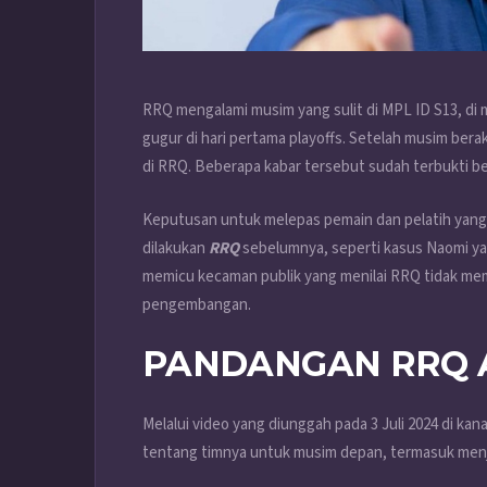
RRQ mengalami musim yang sulit di MPL ID S13, di m
gugur di hari pertama playoffs. Setelah musim bera
di RRQ. Beberapa kabar tersebut sudah terbukti be
Keputusan untuk melepas pemain dan pelatih yang
dilakukan
RRQ
sebelumnya, seperti kasus Naomi ya
memicu kecaman publik yang menilai RRQ tidak me
pengembangan.
PANDANGAN RRQ 
Melalui video yang diunggah pada 3 Juli 2024 di ka
tentang timnya untuk musim depan, termasuk menja