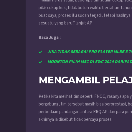
“Kalian harus sadar, beberapa tim sudah cukup suk
pikir cukup kok, tidak butuh waktu bertahun-tahun 
buat saya, proses itu sudah terjadi, tetapi hasilny
sesuatu yang baru,” lanjut AP.
Baca Juga :
JIKA TIDAK SEBAGAI PRO PLAYER MLBB 5 
MOONTON PILIH MSC DI EWC 2024 DARIPA
MENGAMBIL PELAJ
Ketika kita melihat tim seperti FNOC, rasanya apa 
bergabung, tim tersebut masih bisa berprestasi, be
perbedaan pandangan antara RRQ AP dan para peng
akhirnya ia disebut tidak percaya proses.