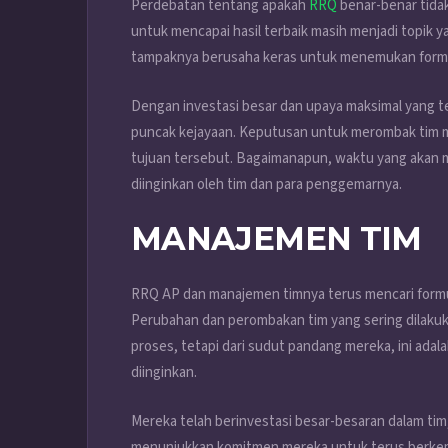
Perdebatan tentang apakah
RRQ
benar-benar tida
untuk mencapai hasil terbaik masih menjadi topik 
tampaknya berusaha keras untuk menemukan formu
Dengan investasi besar dan upaya maksimal yang t
puncak kejayaan. Keputusan untuk merombak tim m
tujuan tersebut. Bagaimanapun, waktu yang akan 
diinginkan oleh tim dan para penggemarnya.
MANAJEMEN TIM
RRQ AP dan manajemen timnya terus mencari form
Perubahan dan perombakan tim yang sering dilakuk
proses, tetapi dari sudut pandang mereka, ini adal
diinginkan.
Mereka telah berinvestasi besar-besaran dalam tim, m
menunjukkan komitmen mereka untuk terus berkem