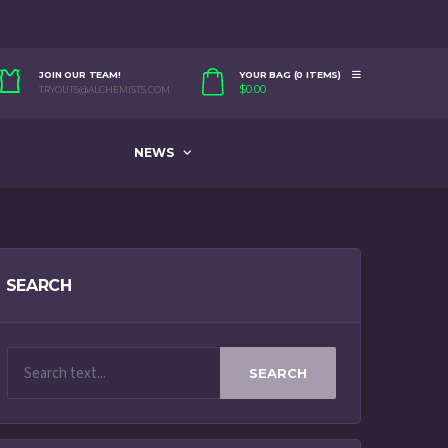
JOIN OUR TEAM!
YOUR BAG (0 ITEMS)
$
0.00
TRYOUTS@ALCHEMISTS.COM
NEWS
SEARCH
SEARCH