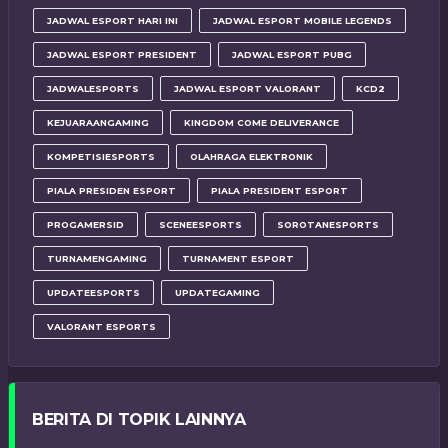
JADWAL ESPORT HARI INI
JADWAL ESPORT MOBILE LEGENDS
JADWAL ESPORT PRESIDENT
JADWAL ESPORT PUBG
JADWALESPORTS
JADWAL ESPORT VALORANT
KCD2
KEJUARAANGAMING
KINGDOM COME DELIVERANCE
KOMPETISIESPORTS
OLAHRAGA ELEKTRONIK
PIALA PRESIDEN ESPORT
PIALA PRESIDENT ESPORT
PROGAMERSID
SCENEESPORTS
SOROTANESPORTS
TURNAMENGAMING
TURNAMENT ESPORT
UPDATEESPORTS
UPDATEGAMING
VALORANT ESPORTS
BERITA DI TOPIK LAINNYA