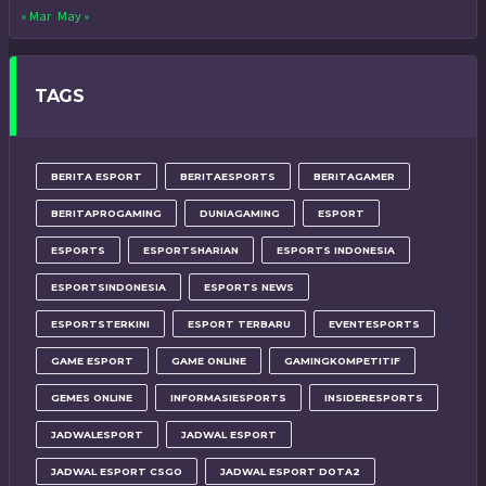
« Mar
May »
TAGS
BERITA ESPORT
BERITAESPORTS
BERITAGAMER
BERITAPROGAMING
DUNIAGAMING
ESPORT
ESPORTS
ESPORTSHARIAN
ESPORTS INDONESIA
ESPORTSINDONESIA
ESPORTS NEWS
ESPORTSTERKINI
ESPORT TERBARU
EVENTESPORTS
GAME ESPORT
GAME ONLINE
GAMINGKOMPETITIF
GEMES ONLINE
INFORMASIESPORTS
INSIDERESPORTS
JADWALESPORT
JADWAL ESPORT
JADWAL ESPORT CSGO
JADWAL ESPORT DOTA2