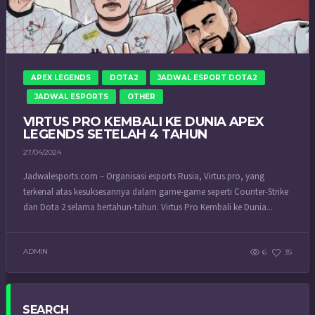
APEX LEGENDS
DOTA2
JADWAL ESPORT DOTA2
JADWAL ESPORTS
OTHER
VIRTUS PRO KEMBALI KE DUNIA APEX
LEGENDS SETELAH 4 TAHUN
27/04/2024
Jadwalesports.com – Organisasi esports Rusia, Virtus.pro, yang
terkenal atas kesuksesannya dalam game-game seperti Counter-Strike
dan Dota 2 selama bertahun-tahun. Virtus Pro Kembali ke Dunia...
ADMIN
6
35
SEARCH