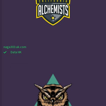
naga303.uk.com
Data HK