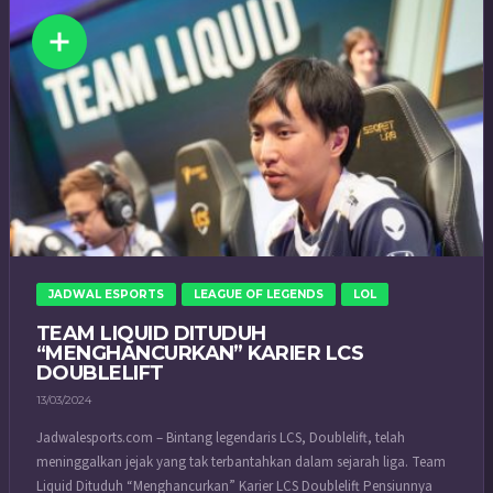
JADWAL ESPORTS
LEAGUE OF LEGENDS
LOL
TEAM LIQUID DITUDUH
“MENGHANCURKAN” KARIER LCS
DOUBLELIFT
13/03/2024
Jadwalesports.com – Bintang legendaris LCS, Doublelift, telah
meninggalkan jejak yang tak terbantahkan dalam sejarah liga. Team
Liquid Dituduh “Menghancurkan” Karier LCS Doublelift Pensiunnya