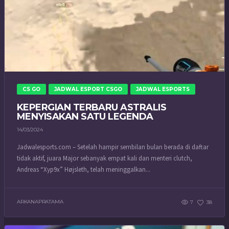
CS GO
JADWAL ESPORT CSGO
JADWAL ESPORTS
KEPERGIAN TERBARU ASTRALIS
MENYISAKAN SATU LEGENDA
14/03/2024
Jadwalesports.com – Setelah hampir sembilan bulan berada di daftar
tidak aktif, juara Major sebanyak empat kali dan menteri clutch,
Andreas “Xyp9x” Højsleth, telah meninggalkan...
ARKANAPRATAMA
7
38