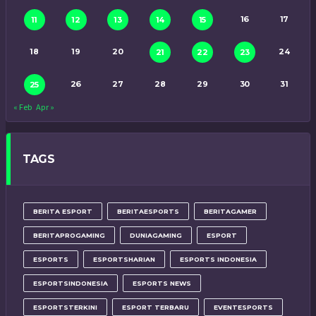
16
17
11
12
13
14
15
18
19
20
24
21
22
23
26
27
28
29
30
31
25
« Feb
Apr »
TAGS
BERITA ESPORT
BERITAESPORTS
BERITAGAMER
BERITAPROGAMING
DUNIAGAMING
ESPORT
ESPORTS
ESPORTSHARIAN
ESPORTS INDONESIA
ESPORTSINDONESIA
ESPORTS NEWS
ESPORTSTERKINI
ESPORT TERBARU
EVENTESPORTS