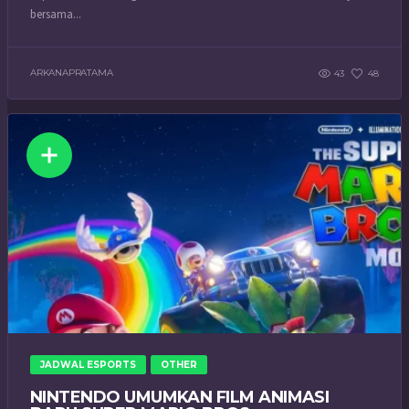
bersama...
ARKANAPRATAMA
43
48
JADWAL ESPORTS
OTHER
NINTENDO UMUMKAN FILM ANIMASI