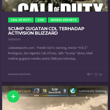
CALL OF DUTY
COD
JADWAL ESPORTS
SCUMP GUGATAN CDL TERHADAP
ACTIVISION BLIZZARD
15/03/2024
Jadwalesports.com – Pendiri OpTic Gaming, Hector “H3CZ”
Rodriguez, dan legenda Call of Duty, Seth “Scump” Abner, telah
melihat gugatan mereka senilai $680 juta terhadap...
ARKANAPRATAMA
7
29