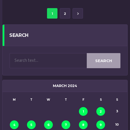
1
2
SEARCH
SEARCH
MARCH 2024
M
T
W
T
F
S
S
3
1
2
10
4
5
6
7
8
9