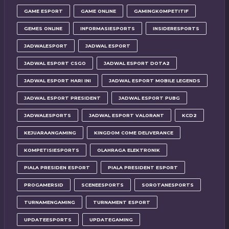
GAME ESPORT
GAME ONLINE
GAMINGKOMPETITIF
GEMES ONLINE
INFORMASIESPORTS
INSIDERESPORTS
JADWALESPORT
JADWAL ESPORT
JADWAL ESPORT CSGO
JADWAL ESPORT DOTA2
JADWAL ESPORT HARI INI
JADWAL ESPORT MOBILE LEGENDS
JADWAL ESPORT PRESIDENT
JADWAL ESPORT PUBG
JADWALESPORTS
JADWAL ESPORT VALORANT
KCD2
KEJUARAANGAMING
KINGDOM COME DELIVERANCE
KOMPETISIESPORTS
OLAHRAGA ELEKTRONIK
PIALA PRESIDEN ESPORT
PIALA PRESIDENT ESPORT
PROGAMERSID
SCENEESPORTS
SOROTANESPORTS
TURNAMENGAMING
TURNAMENT ESPORT
UPDATEESPORTS
UPDATEGAMING