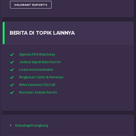
VALORANT ESPORTS
BERITA DI TOPIK LAINNYA
Agenda FIFA Matchday
Jadwal Sepak Bola Hari Ini
Livescore Asianbookie
Ringkasan Cerita & Pemeran
Meta Valorant/CS2/CoD
Ramalan Zodiak Hari Ini
Dewatogel hongkong