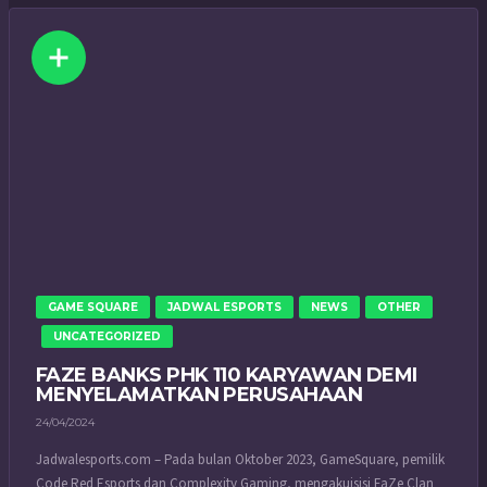
GAME SQUARE
JADWAL ESPORTS
NEWS
OTHER
UNCATEGORIZED
FAZE BANKS PHK 110 KARYAWAN DEMI
MENYELAMATKAN PERUSAHAAN
24/04/2024
Jadwalesports.com – Pada bulan Oktober 2023, GameSquare, pemilik
Code Red Esports dan Complexity Gaming, mengakuisisi FaZe Clan