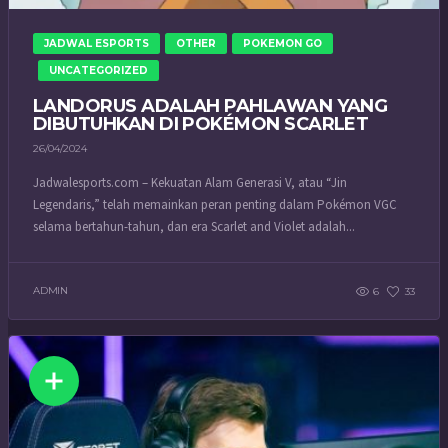
JADWAL ESPORTS
OTHER
POKEMON GO
UNCATEGORIZED
LANDORUS ADALAH PAHLAWAN YANG
DIBUTUHKAN DI POKÉMON SCARLET
26/04/2024
Jadwalesports.com – Kekuatan Alam Generasi V, atau “Jin
Legendaris,” telah memainkan peran penting dalam Pokémon VGC
selama bertahun-tahun, dan era Scarlet and Violet adalah...
ADMIN
6
33