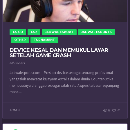
CS GO
CS2
JADWAL ESPORT
JADWAL ESPORTS
OTHER
TURNAMENT
DEV1CE KESAL DAN MEMUKUL LAYAR
SETELAH GAME CRASH
30/04/2024
Jadwalesports.com – Prestasi dev1ce sebagai seorang profesional
yang telah mencatat kejayaan Astralis dalam dunia Counter-Strike
membuatnya dianggap sebagai salah satu Awpers terbesar sepanjang
masa....
ADMIN
8
41