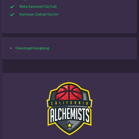
Meta Valorant/CS2/CoD
Ramalan Zodiak Hari Ini
Dewatogel hongkong