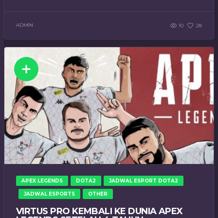
ADMIN
10
28
APEX LEGENDS
DOTA2
JADWAL ESPORT DOTA2
JADWAL ESPORTS
OTHER
VIRTUS PRO KEMBALI KE DUNIA APEX