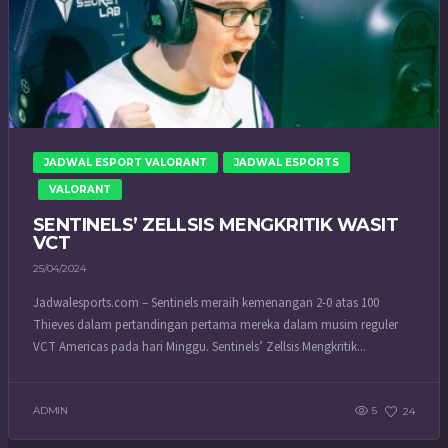
JADWAL ESPORT VALORANT
JADWAL ESPORTS
VALORANT
SENTINELS’ ZELLSIS MENGKRITIK WASIT
VCT
25/04/2024
Jadwalesports.com – Sentinels meraih kemenangan 2-0 atas 100
Thieves dalam pertandingan pertama mereka dalam musim reguler
VCT Americas pada hari Minggu. Sentinels’ Zellsis Mengkritik...
ADMIN
5
24