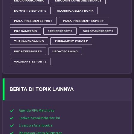
KEJUARAANGAMING
KINGDOM COME DELIVERANCE
KOMPETISIESPORTS
OLAHRAGA ELEKTRONIK
PIALA PRESIDEN ESPORT
PIALA PRESIDENT ESPORT
PROGAMERSID
SCENEESPORTS
SOROTANESPORTS
TURNAMENGAMING
TURNAMENT ESPORT
UPDATEESPORTS
UPDATEGAMING
VALORANT ESPORTS
BERITA DI TOPIK LAINNYA
Agenda FIFA Matchday
Jadwal Sepak Bola Hari Ini
Livescore Asianbookie
Ringkasan Cerita & Pemeran