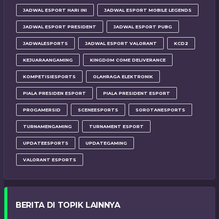
JADWAL ESPORT HARI INI
JADWAL ESPORT MOBILE LEGENDS
JADWAL ESPORT PRESIDENT
JADWAL ESPORT PUBG
JADWALESPORTS
JADWAL ESPORT VALORANT
KCD2
KEJUARAANGAMING
KINGDOM COME DELIVERANCE
KOMPETISIESPORTS
OLAHRAGA ELEKTRONIK
PIALA PRESIDEN ESPORT
PIALA PRESIDENT ESPORT
PROGAMERSID
SCENEESPORTS
SOROTANESPORTS
TURNAMENGAMING
TURNAMENT ESPORT
UPDATEESPORTS
UPDATEGAMING
VALORANT ESPORTS
BERITA DI TOPIK LAINNYA