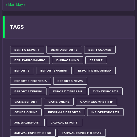
« Mar
May »
TAGS
BERITA ESPORT
BERITAESPORTS
BERITAGAMER
BERITAPROGAMING
DUNIAGAMING
ESPORT
ESPORTS
ESPORTSHARIAN
ESPORTS INDONESIA
ESPORTSINDONESIA
ESPORTS NEWS
ESPORTSTERKINI
ESPORT TERBARU
EVENTESPORTS
GAME ESPORT
GAME ONLINE
GAMINGKOMPETITIF
GEMES ONLINE
INFORMASIESPORTS
INSIDERESPORTS
JADWALESPORT
JADWAL ESPORT
JADWAL ESPORT CSGO
JADWAL ESPORT DOTA2