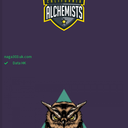
naga303.uk.com
Data HK