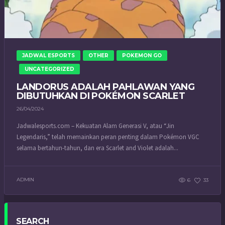
JADWAL ESPORTS
OTHER
POKEMON GO
UNCATEGORIZED
LANDORUS ADALAH PAHLAWAN YANG
DIBUTUHKAN DI POKÉMON SCARLET
26/04/2024
Jadwalesports.com – Kekuatan Alam Generasi V, atau “Jin
Legendaris,” telah memainkan peran penting dalam Pokémon VGC
selama bertahun-tahun, dan era Scarlet and Violet adalah...
ADMIN
6
33
SEARCH