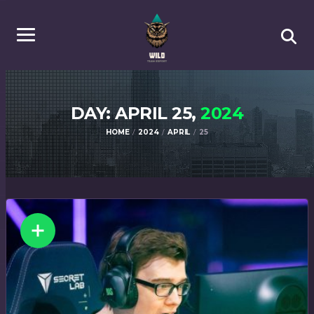
DAY: APRIL 25,
2024
HOME
2024
APRIL
25