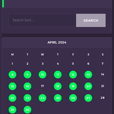
SEARCH
APRIL 2024
M
T
W
T
F
S
S
1
2
3
4
5
6
7
14
8
9
10
11
12
13
17
21
15
16
18
19
20
28
22
23
24
25
26
27
29
30