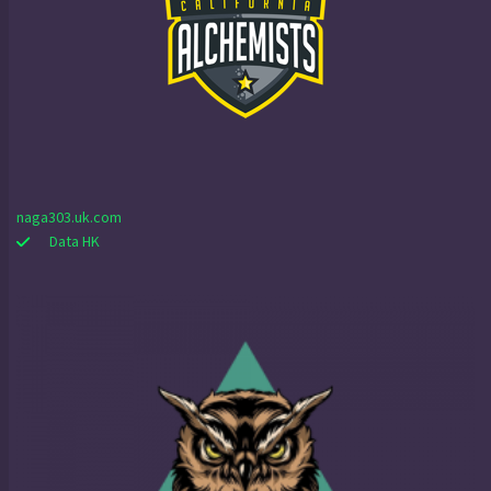
naga303.uk.com
Data HK