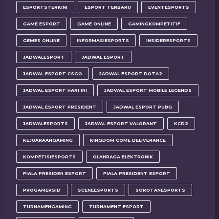
ESPORTSTERKINI
ESPORT TERBARU
EVENTESPORTS
GAME ESPORT
GAME ONLINE
GAMINGKOMPETITIF
GEMES ONLINE
INFORMASIESPORTS
INSIDERESPORTS
JADWALESPORT
JADWAL ESPORT
JADWAL ESPORT CSGO
JADWAL ESPORT DOTA2
JADWAL ESPORT HARI INI
JADWAL ESPORT MOBILE LEGENDS
JADWAL ESPORT PRESIDENT
JADWAL ESPORT PUBG
JADWALESPORTS
JADWAL ESPORT VALORANT
KCD2
KEJUARAANGAMING
KINGDOM COME DELIVERANCE
KOMPETISIESPORTS
OLAHRAGA ELEKTRONIK
PIALA PRESIDEN ESPORT
PIALA PRESIDENT ESPORT
PROGAMERSID
SCENEESPORTS
SOROTANESPORTS
TURNAMENGAMING
TURNAMENT ESPORT