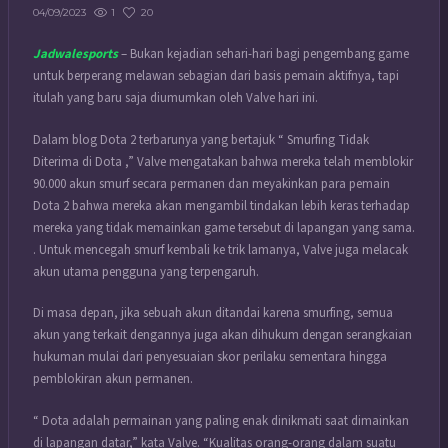
1
20
04/09/2023
Jadwalesports
– Bukan kejadian sehari-hari bagi pengembang game
untuk berperang melawan sebagian dari basis pemain aktifnya, tapi
itulah yang baru saja diumumkan oleh Valve hari ini.
Dalam blog Dota 2 terbarunya yang bertajuk “ Smurfing Tidak
Diterima di Dota ,” Valve mengatakan bahwa mereka telah memblokir
90.000 akun smurf secara permanen dan meyakinkan para pemain
Dota 2 bahwa mereka akan mengambil tindakan lebih keras terhadap
mereka yang tidak memainkan game tersebut di lapangan yang sama.
. Untuk mencegah smurf kembali ke trik lamanya, Valve juga melacak
akun utama pengguna yang terpengaruh.
Di masa depan, jika sebuah akun ditandai karena smurfing, semua
akun yang terkait dengannya juga akan dihukum dengan serangkaian
hukuman mulai dari penyesuaian skor perilaku sementara hingga
pemblokiran akun permanen.
“ Dota adalah permainan yang paling enak dinikmati saat dimainkan
di lapangan datar,” kata Valve. “Kualitas orang-orang dalam suatu