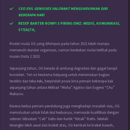
CEO EVIL GENIUSES VALORANT MENGUNDURKAN DIRI
BEBERAPA HARI
RESEP BARTER ROMPI 3 PIRING DMZ: MEDIS, KOMUNIKASI,
STEALTH,
Roster muda OG yang dihimpun pada tahun 2021 telah mampu
memenuhi standar organisasi, namun keretakan mulai terlihat pada
musim Dota 2 2023.
Sepanjang tahun, OG berada di ambang degradasi dan gagal tampil
konsisten. Tim ini terutama berjuang untuk menemukan bagian
terakhir dari teka-teki, berpindah posisi lima pemain beberapa kali
sepanjang tahun antara Mikhail “Misha” Agatov dan Evgenii “Chu”
Makarov.
Karena kedua pemain pendukung juga menghadapi masalah visa, OG
memutuskan untuk tidak ikut keduanya, memasuki kualifikasi dengan
veteran Sébastien “Ceb” Debs dan Kartik “Kitrak” Rathi. Setelah
tersingkir lebih awal dari braket atas, OG kembali ke braket bawah,