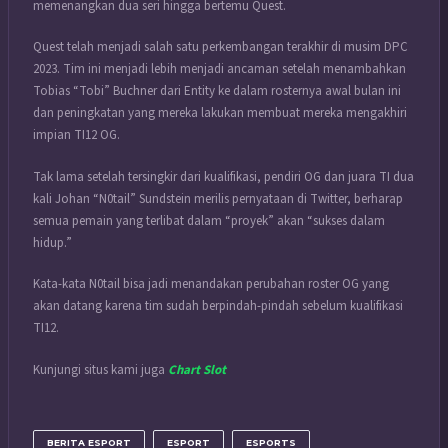
memenangkan dua seri hingga bertemu Quest.
Quest telah menjadi salah satu perkembangan terakhir di musim DPC
2023. Tim ini menjadi lebih menjadi ancaman setelah menambahkan
Tobias “Tobi” Buchner dari Entity ke dalam rosternya awal bulan ini
dan peningkatan yang mereka lakukan membuat mereka mengakhiri
impian TI12 OG.
Tak lama setelah tersingkir dari kualifikasi, pendiri OG dan juara TI dua
kali Johan “N0tail” Sundstein merilis pernyataan di Twitter, berharap
semua pemain yang terlibat dalam “proyek” akan “sukses dalam
hidup.”
Kata-kata N0tail bisa jadi menandakan perubahan roster OG yang
akan datang karena tim sudah berpindah-pindah sebelum kualifikasi
TI12.
Kunjungi situs kami juga
Chart Slot
BERITA ESPORT
ESPORT
ESPORTS