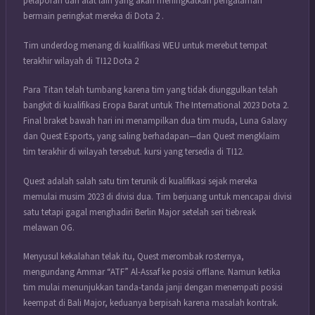
pelaporan dan alat lain yang akan meningkatkan pengalaman
bermain peringkat mereka di Dota 2 .
Tim underdog menang di kualifikasi WEU untuk merebut tempat
terakhir wilayah di TI12 Dota 2
Para Titan telah tumbang karena tim yang tidak diunggulkan telah
bangkit di kualifikasi Eropa Barat untuk The International 2023 Dota 2.
Final braket bawah hari ini menampilkan dua tim muda, Luna Galaxy
dan Quest Esports, yang saling berhadapan—dan Quest mengklaim
tim terakhir di wilayah tersebut. kursi yang tersedia di TI12.
Quest adalah salah satu tim terunik di kualifikasi sejak mereka
memulai musim 2023 di divisi dua. Tim berjuang untuk mencapai divisi
satu tetapi gagal menghadiri Berlin Major setelah seri tiebreak
melawan OG.
Menyusul kekalahan telak itu, Quest merombak rosternya,
mengundang Ammar “ATF” Al-Assaf ke posisi offlane. Namun ketika
tim mulai menunjukkan tanda-tanda janji dengan menempati posisi
keempat di Bali Major, keduanya berpisah karena masalah kontrak.