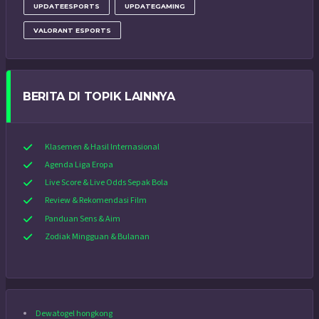
UPDATEESPORTS
UPDATEGAMING
VALORANT ESPORTS
BERITA DI TOPIK LAINNYA
Klasemen & Hasil Internasional
Agenda Liga Eropa
Live Score & Live Odds Sepak Bola
Review & Rekomendasi Film
Panduan Sens & Aim
Zodiak Mingguan & Bulanan
Dewatogel hongkong