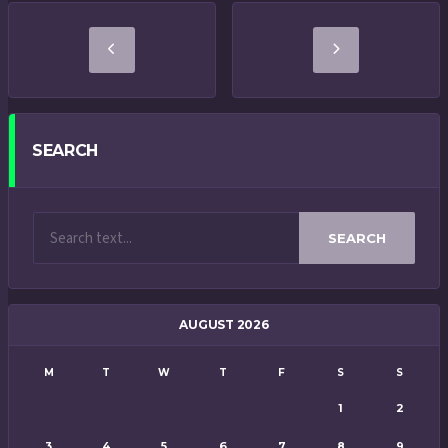
SEARCH
SEARCH
AUGUST 2026
M
T
W
T
F
S
S
1
2
3
4
5
6
7
8
9