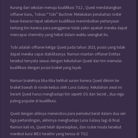
Kurang dari sebulan menuju kualifikasi TI12 , Quest mendatangkan
offlaner baru, Tobias “Tobi” Buchner. Melakukan perubahan roster
besar-besaran tepat sebelum kualifikasi menimbulkan pertanyaan
tentang tim karena para penggemar tidak yakin apakah mereka dapat
mencapai chemistry yang hebat dalam waktu sesingkat itu.
Tobi adalah offlaner ketiga Quest pada tahun 2023, posisi yang tidak
dapat mereka capai stabilitasnya. Namun mantan offlaner Entitas
tersebut ternyata sesuai dengan kebutuhan Quest dan tim memulai
kualifikasi dengan posisi braket yang layak.
Namun braketnya tiba-tiba terlihat suram karena Quest dikirim ke
braket bawah di ronde kedua oleh Luna Galaxy. Kekalahan awal ini
berarti Quest harus menghadapi tim seperti OG dan Secret , dua regu
paling populer di kualifikasi.
Quest dengan ahlinya menerobos para pemukul berat dalam dua seri
tiga pertandingan, akhirnya menghadapi Luna Galaxy lagi di final.
Namun kali ini, Quest telah dipersiapkan, dan roster muda tersebut
merebut kursi WEU terakhir yang tersisa di TI12.