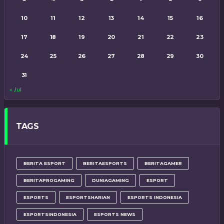
10
11
12
13
14
15
16
17
18
19
20
21
22
23
24
25
26
27
28
29
30
31
« Jul
TAGS
BERITA ESPORT
BERITAESPORTS
BERITAGAMER
BERITAPROGAMING
DUNIAGAMING
ESPORT
ESPORTS
ESPORTSHARIAN
ESPORTS INDONESIA
ESPORTSINDONESIA
ESPORTS NEWS