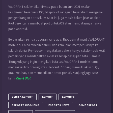
VALORANT seluler dikonfirmasi pada bulan Juni 2021 setelah
kesuksesan besar versi PC, tetapi Riot sebagian besar diam mengenai
pengembangan port seluler. Saat ini juga masih belum jelas apakah
Riot berencana membuat port untuk iOS atau membatasinya hanya
pada Android.
Berdasarkan semua bocoran yang ada, Riot berniat merilis VALORANT
mobile di China terlebih dahulu dan kemudian memperluasnya ke
seluruh dunia. Pembocor mengatakan bahwa hanya sekelompok kecil
pemain yang mendapatkan akses ke setiap pengujian beta. Pemain
Tiongkok yang ingin mengikuti beta test VALORANT mobile harus
mengakses link pra-registrasi Tencent Pioneer, memiliki akun di QQ
atau WeChat, dan memberikan nomor ponsel. Kunjungi juga situs
kami
Chart Slot
BERITA ESPORT
ESPORT
ESPORTS
ESPORTS INDONESIA
ESPORTS NEWS
GAME ESPORT