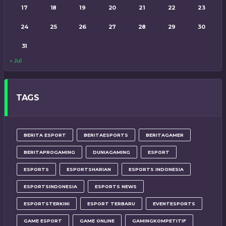
17
18
19
20
21
22
23
24
25
26
27
28
29
30
31
« Jul
TAGS
BERITA ESPORT
BERITAESPORTS
BERITAGAMER
BERITAPROGAMING
DUNIAGAMING
ESPORT
ESPORTS
ESPORTSHARIAN
ESPORTS INDONESIA
ESPORTSINDONESIA
ESPORTS NEWS
ESPORTSTERKINI
ESPORT TERBARU
EVENTESPORTS
GAME ESPORT
GAME ONLINE
GAMINGKOMPETITIF