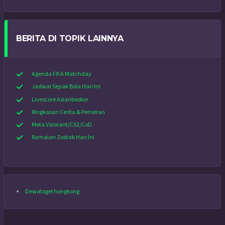
BERITA DI TOPIK LAINNYA
Agenda FIFA Matchday
Jadwal Sepak Bola Hari Ini
Livescore Asianbookie
Ringkasan Cerita & Pemeran
Meta Valorant/CS2/CoD
Ramalan Zodiak Hari Ini
Dewatogel hongkong