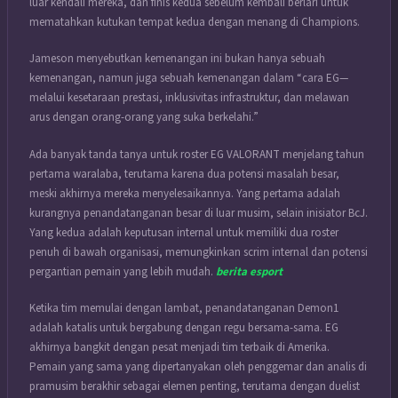
luar kendali mereka, dan finis kedua sebelum kembali berlari untuk
mematahkan kutukan tempat kedua dengan menang di Champions.
Jameson menyebutkan kemenangan ini bukan hanya sebuah
kemenangan, namun juga sebuah kemenangan dalam “cara EG—
melalui kesetaraan prestasi, inklusivitas infrastruktur, dan melawan
arus dengan orang-orang yang suka berkelahi.”
Ada banyak tanda tanya untuk roster EG VALORANT menjelang tahun
pertama waralaba, terutama karena dua potensi masalah besar,
meski akhirnya mereka menyelesaikannya. Yang pertama adalah
kurangnya penandatanganan besar di luar musim, selain inisiator BcJ.
Yang kedua adalah keputusan internal untuk memiliki dua roster
penuh di bawah organisasi, memungkinkan scrim internal dan potensi
pergantian pemain yang lebih mudah.
berita esport
Ketika tim memulai dengan lambat, penandatanganan Demon1
adalah katalis untuk bergabung dengan regu bersama-sama. EG
akhirnya bangkit dengan pesat menjadi tim terbaik di Amerika.
Pemain yang sama yang dipertanyakan oleh penggemar dan analis di
pramusim berakhir sebagai elemen penting, terutama dengan duelist