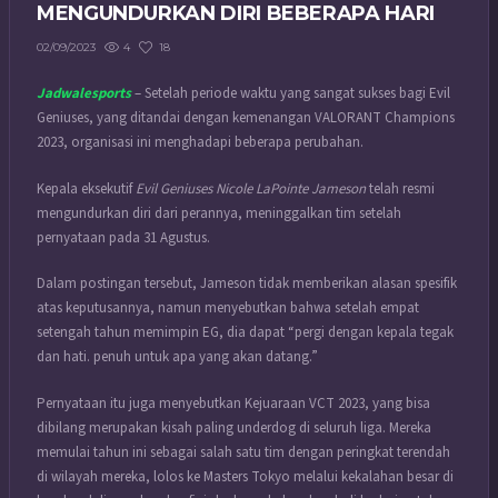
MENGUNDURKAN DIRI BEBERAPA HARI
4
18
02/09/2023
Jadwalesports
– Setelah periode waktu yang sangat sukses bagi Evil
Geniuses, yang ditandai dengan kemenangan
VALORANT
Champions
2023, organisasi ini menghadapi beberapa perubahan.
Kepala eksekutif
Evil Geniuses
Nicole LaPointe Jameson
telah resmi
mengundurkan diri dari perannya, meninggalkan tim setelah
pernyataan pada 31 Agustus.
Dalam postingan tersebut, Jameson tidak memberikan alasan spesifik
atas keputusannya, namun menyebutkan bahwa setelah empat
setengah tahun memimpin EG, dia dapat “pergi dengan kepala tegak
dan hati. penuh untuk apa yang akan datang.”
Pernyataan itu juga menyebutkan Kejuaraan VCT 2023, yang bisa
dibilang merupakan kisah paling underdog di seluruh liga. Mereka
memulai tahun ini sebagai salah satu tim dengan peringkat terendah
di wilayah mereka, lolos ke Masters Tokyo melalui kekalahan besar di