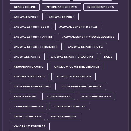
GEMES ONLINE
INFORMASIESPORTS
INSIDERESPORTS
JADWALESPORT
JADWAL ESPORT
JADWAL ESPORT CSGO
JADWAL ESPORT DOTA2
JADWAL ESPORT HARI INI
JADWAL ESPORT MOBILE LEGENDS
JADWAL ESPORT PRESIDENT
JADWAL ESPORT PUBG
JADWALESPORTS
JADWAL ESPORT VALORANT
KCD2
KEJUARAANGAMING
KINGDOM COME DELIVERANCE
KOMPETISIESPORTS
OLAHRAGA ELEKTRONIK
PIALA PRESIDEN ESPORT
PIALA PRESIDENT ESPORT
PROGAMERSID
SCENEESPORTS
SOROTANESPORTS
TURNAMENGAMING
TURNAMENT ESPORT
UPDATEESPORTS
UPDATEGAMING
VALORANT ESPORTS