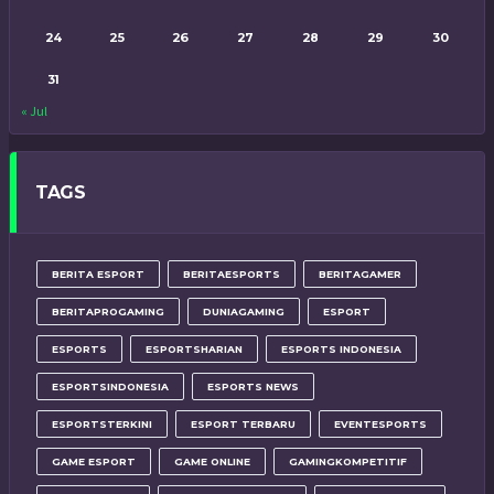
24
25
26
27
28
29
30
31
« Jul
TAGS
BERITA ESPORT
BERITAESPORTS
BERITAGAMER
BERITAPROGAMING
DUNIAGAMING
ESPORT
ESPORTS
ESPORTSHARIAN
ESPORTS INDONESIA
ESPORTSINDONESIA
ESPORTS NEWS
ESPORTSTERKINI
ESPORT TERBARU
EVENTESPORTS
GAME ESPORT
GAME ONLINE
GAMINGKOMPETITIF