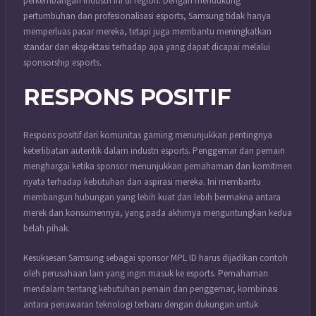
perkembangan industri ini di region. Dengan mendukung
pertumbuhan dan profesionalisasi esports, Samsung tidak hanya
memperluas pasar mereka, tetapi juga membantu meningkatkan
standar dan ekspektasi terhadap apa yang dapat dicapai melalui
sponsorship esports.
RESPONS POSITIF
Respons positif dari komunitas gaming menunjukkan pentingnya
keterlibatan autentik dalam industri esports. Penggemar dan pemain
menghargai ketika sponsor menunjukkan pemahaman dan komitmen
nyata terhadap kebutuhan dan aspirasi mereka. Ini membantu
membangun hubungan yang lebih kuat dan lebih bermakna antara
merek dan konsumennya, yang pada akhirnya menguntungkan kedua
belah pihak.
Kesuksesan Samsung sebagai sponsor MPL ID harus dijadikan contoh
oleh perusahaan lain yang ingin masuk ke esports. Pemahaman
mendalam tentang kebutuhan pemain dan penggemar, kombinasi
antara penawaran teknologi terbaru dengan dukungan untuk