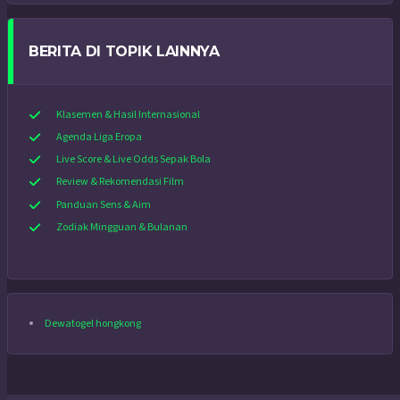
BERITA DI TOPIK LAINNYA
Klasemen & Hasil Internasional
Agenda Liga Eropa
Live Score & Live Odds Sepak Bola
Review & Rekomendasi Film
Panduan Sens & Aim
Zodiak Mingguan & Bulanan
Dewatogel hongkong