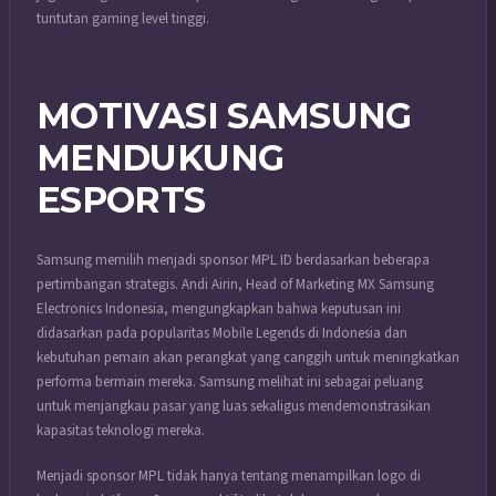
tuntutan gaming level tinggi.
MOTIVASI SAMSUNG
MENDUKUNG
ESPORTS
Samsung memilih menjadi sponsor MPL ID berdasarkan beberapa
pertimbangan strategis. Andi Airin, Head of Marketing MX Samsung
Electronics Indonesia, mengungkapkan bahwa keputusan ini
didasarkan pada popularitas Mobile Legends di Indonesia dan
kebutuhan pemain akan perangkat yang canggih untuk meningkatkan
performa bermain mereka. Samsung melihat ini sebagai peluang
untuk menjangkau pasar yang luas sekaligus mendemonstrasikan
kapasitas teknologi mereka.
Menjadi sponsor MPL tidak hanya tentang menampilkan logo di