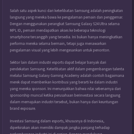
Salah satu aspek kunci dari keterlibatan Samsung adalah peningkatan
langsung yang mereka bawa ke pengalaman pemain dan penggemar.
Dengan menggunakan perangkat Samsung Galaxy S24 Ultra selama
MPL ID, pemain mendapatkan akses ke beberapa teknologi
smartphone tercanggih yang tersedia. Ini bukan hanya meningkatkan
performa mereka selama bermain, tetapi juga menawarkan
pengalaman visual yang lebih mengesankan untuk penonton.
Sektor lain dalam industri esports dapat belajar banyak dari
pendekatan Samsung. Keterlibatan aktif dalam pengembangan talenta
melalui Samsung Galaxy Gaming Academy adalah contoh bagaimana
merek dapat memberikan kontribusi yang berarti ke dalam industri
yang mereka sponsori. Ini menunjukkan bahwa nilai sebenarnya dari
sponsorship muncul ketika perusahaan berinvestasi secara langsung
dalam memajukan industri tersebut, bukan hanya dari keuntungan
brand exposure.
Investasi Samsung dalam esports, khususnya di Indonesia,
diperkirakan akan memiliki dampak jangka panjang terhadap