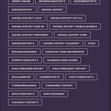
GEMES ONLINE
INFORMASIESPORTS
INSIDERESPORTS
JADWALESPORT
JADWAL ESPORT
JADWAL ESPORT CSGO
JADWAL ESPORT DOTA2
JADWAL ESPORT HARI INI
JADWAL ESPORT MOBILE LEGENDS
JADWAL ESPORT PRESIDENT
JADWAL ESPORT PUBG
JADWALESPORTS
JADWAL ESPORT VALORANT
KCD2
KEJUARAANGAMING
KINGDOM COME DELIVERANCE
KOMPETISIESPORTS
OLAHRAGA ELEKTRONIK
PIALA PRESIDEN ESPORT
PIALA PRESIDENT ESPORT
PROGAMERSID
SCENEESPORTS
SOROTANESPORTS
TURNAMENGAMING
TURNAMENT ESPORT
UPDATEESPORTS
UPDATEGAMING
VALORANT ESPORTS