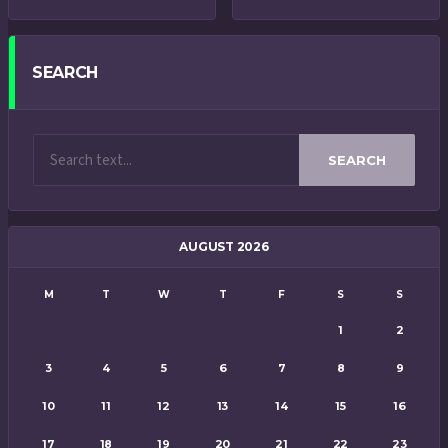
SEARCH
SEARCH
AUGUST 2026
M
T
W
T
F
S
S
1
2
3
4
5
6
7
8
9
10
11
12
13
14
15
16
17
18
19
20
21
22
23