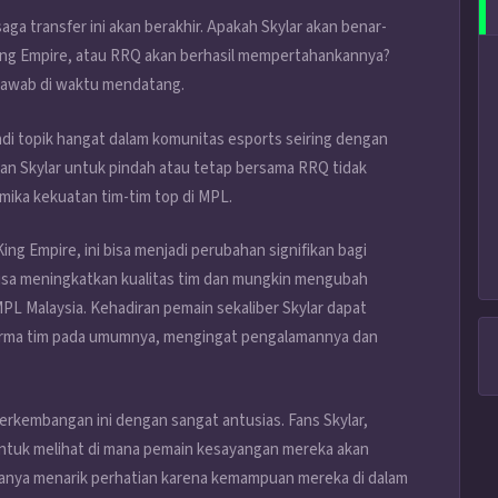
a transfer ini akan berakhir. Apakah Skylar akan benar-
ing Empire, atau RRQ akan berhasil mempertahankannya?
rjawab di waktu mendatang.
adi topik hangat dalam komunitas esports seiring dengan
an Skylar untuk pindah atau tetap bersama RRQ tidak
mika kekuatan tim-tim top di MPL.
g Empire, ini bisa menjadi perubahan signifikan bagi
bisa meningkatkan kualitas tim dan mungkin mengubah
PL Malaysia. Kehadiran pemain sekaliber Skylar dapat
forma tim pada umumnya, mengingat pengalamannya dan
rkembangan ini dengan sangat antusias. Fans Skylar,
tuk melihat di mana pemain kesayangan mereka akan
 hanya menarik perhatian karena kemampuan mereka di dalam