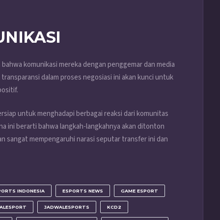
NIKASI
an bahwa komunikasi mereka dengan penggemar dan media
 transparansi dalam proses negosiasi ini akan kunci untuk
sitif.
rsiap untuk menghadapi berbagai reaksi dari komunitas
rena ini berarti bahwa langkah-langkahnya akan ditonton
n sangat mempengaruhi narasi seputar transfer ini dan
PORTS INDONESIA
ESPORTS NEWS
GAME ESPORT
ALESPORT
JADWALESPORTS
KCD2