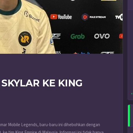
SKYLAR KE KING
«
mar Mobile Legends, baru-baru ini dihebohkan dengan
 ke tim King Empire di Malaysia. Informasi ini tidak hanya