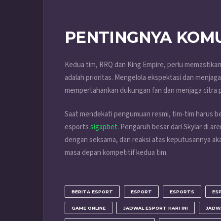
PENTINGNYA KOMU
Kedua tim, RRQ dan King Empire, perlu memastik
adalah prioritas. Mengelola ekspektasi dan menjaga
mempertahankan dukungan fan dan menjaga citra po
Saat mendekati pengumuan resmi, tim-tim harus be
esports
sigapbet
. Pengaruh besar dari Skylar di a
dengan seksama, dan reaksi atas keputusannya aka
masa depan kompetitif kedua tim.
BERITA ESPORT
ESPORT
ESPORTS
ES
GAME ONLINE
JADWAL ESPORT HARI INI
JADW