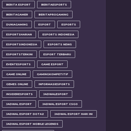
BERITA ESPORT
BERITAESPORTS
BERITAGAMER
BERITAPROGAMING
DUNIAGAMING
ESPORT
ESPORTS
ESPORTSHARIAN
ESPORTS INDONESIA
ESPORTSINDONESIA
ESPORTS NEWS
ESPORTSTERKINI
ESPORT TERBARU
EVENTESPORTS
GAME ESPORT
GAME ONLINE
GAMINGKOMPETITIF
GEMES ONLINE
INFORMASIESPORTS
INSIDERESPORTS
JADWALESPORT
JADWAL ESPORT
JADWAL ESPORT CSGO
JADWAL ESPORT DOTA2
JADWAL ESPORT HARI INI
JADWAL ESPORT MOBILE LEGENDS