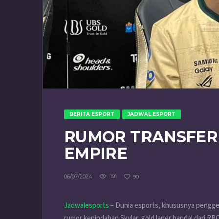
BERITA ESPORT
JADWAL ESPORT
RUMOR TRANSFER 
EMPIRE
06/07/2024
191
90
Jadwalesports
– Dunia esports, khususnya pengge
rumor kepindahan Skylar, gold laner handal dari RRQ,