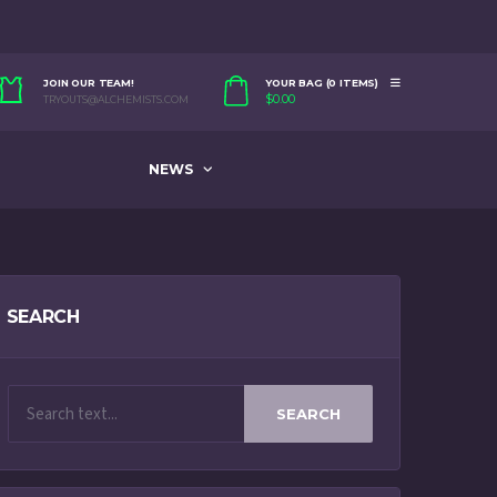
JOIN OUR TEAM!
YOUR BAG (0 ITEMS)
$
0.00
TRYOUTS@ALCHEMISTS.COM
NEWS
SEARCH
SEARCH