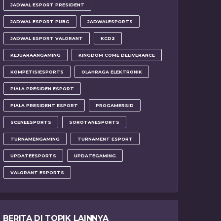
JADWAL ESPORT PRESIDENT
JADWAL ESPORT PUBG
JADWALESPORTS
JADWAL ESPORT VALORANT
KCD2
KEJUARAANGAMING
KINGDOM COME DELIVERANCE
KOMPETISIESPORTS
OLAHRAGA ELEKTRONIK
PIALA PRESIDEN ESPORT
PIALA PRESIDENT ESPORT
PROGAMERSID
SCENEESPORTS
SOROTANESPORTS
TURNAMENGAMING
TURNAMENT ESPORT
UPDATEESPORTS
UPDATEGAMING
VALORANT ESPORTS
BERITA DI TOPIK LAINNYA