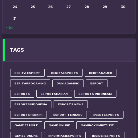
24
25
26
27
28
29
30
31
« Jul
TAGS
BERITA ESPORT
BERITAESPORTS
BERITAGAMER
BERITAPROGAMING
DUNIAGAMING
ESPORT
ESPORTS
ESPORTSHARIAN
ESPORTS INDONESIA
ESPORTSINDONESIA
ESPORTS NEWS
ESPORTSTERKINI
ESPORT TERBARU
EVENTESPORTS
GAME ESPORT
GAME ONLINE
GAMINGKOMPETITIF
GEMES ONLINE
INFORMASIESPORTS
INSIDERESPORTS