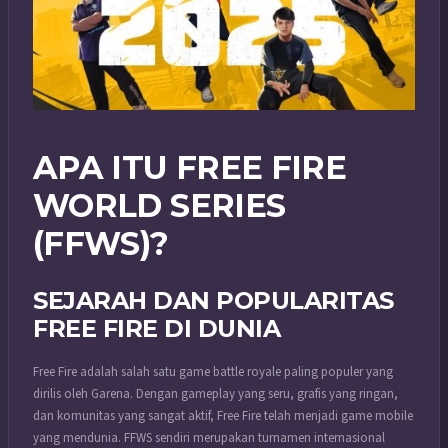
APA ITU FREE FIRE
WORLD SERIES
(FFWS)?
SEJARAH DAN POPULARITAS
FREE FIRE DI DUNIA
Free Fire adalah salah satu game battle royale paling populer yang
dirilis oleh Garena. Dengan gameplay yang seru, grafis yang ringan,
dan komunitas yang sangat aktif, Free Fire telah menjadi game mobile
yang mendunia. FFWS sendiri merupakan turnamen internasional