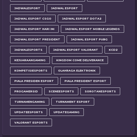
JADWALESPORT
JADWAL ESPORT
JADWAL ESPORT CSGO
JADWAL ESPORT DOTA2
JADWAL ESPORT HARI INI
JADWAL ESPORT MOBILE LEGENDS
JADWAL ESPORT PRESIDENT
JADWAL ESPORT PUBG
JADWALESPORTS
JADWAL ESPORT VALORANT
KCD2
KEJUARAANGAMING
KINGDOM COME DELIVERANCE
KOMPETISIESPORTS
OLAHRAGA ELEKTRONIK
PIALA PRESIDEN ESPORT
PIALA PRESIDENT ESPORT
PROGAMERSID
SCENEESPORTS
SOROTANESPORTS
TURNAMENGAMING
TURNAMENT ESPORT
UPDATEESPORTS
UPDATEGAMING
VALORANT ESPORTS