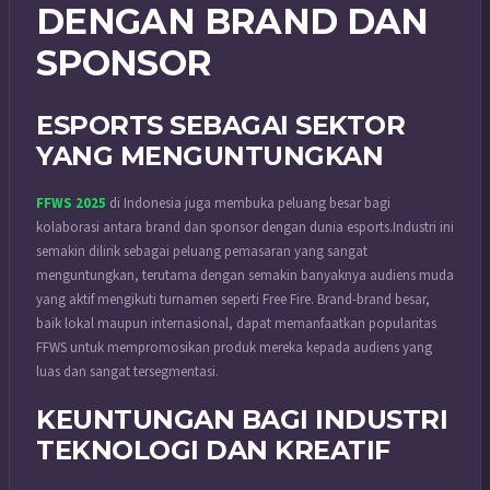
DENGAN BRAND DAN
SPONSOR
ESPORTS SEBAGAI SEKTOR
YANG MENGUNTUNGKAN
FFWS 2025
di Indonesia juga membuka peluang besar bagi
kolaborasi antara brand dan sponsor dengan dunia esports.
Industri ini
semakin dilirik sebagai peluang pemasaran yang sangat
menguntungkan, terutama dengan semakin banyaknya audiens muda
yang aktif mengikuti turnamen seperti Free Fire.
Brand-brand besar,
baik lokal maupun internasional, dapat memanfaatkan popularitas
FFWS untuk mempromosikan produk mereka kepada audiens yang
luas dan sangat tersegmentasi.
KEUNTUNGAN BAGI INDUSTRI
TEKNOLOGI DAN KREATIF