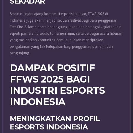
SEKADAR
Selain menjadi ajang kompetisi esports terbesar, FFWS 2025 di
Indonesia juga akan menjadi sebuah festival bagi para penggemar
Free Fire. Selama acara berlangsung, akan ada berbagai kegiatan lain
seperti pameran produk, turnamen mini, serta berbagai acara hiburan
yang melibatkan komunitas. Semua ini akan menciptakan
pengalaman yang tak terlupakan bagi penggemar, pemain, dan
pengunjung.
DAMPAK POSITIF
FFWS 2025 BAGI
INDUSTRI ESPORTS
INDONESIA
MENINGKATKAN PROFIL
ESPORTS INDONESIA