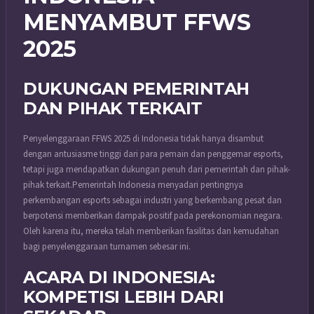
MENYAMBUT FFWS
2025
DUKUNGAN PEMERINTAH
DAN PIHAK TERKAIT
Penyelenggaraan FFWS 2025 di Indonesia tidak hanya disambut
dengan antusiasme tinggi dari para pemain dan penggemar esports,
tetapi juga mendapatkan dukungan penuh dari pemerintah dan pihak-
pihak terkait.
Pemerintah Indonesia menyadari pentingnya
perkembangan esports sebagai industri yang berkembang pesat dan
berpotensi memberikan dampak positif pada perekonomian negara.
Oleh karena itu, mereka telah memberikan fasilitas dan kemudahan
bagi penyelenggaraan turnamen sebesar ini.
ACARA DI INDONESIA:
KOMPETISI LEBIH DARI