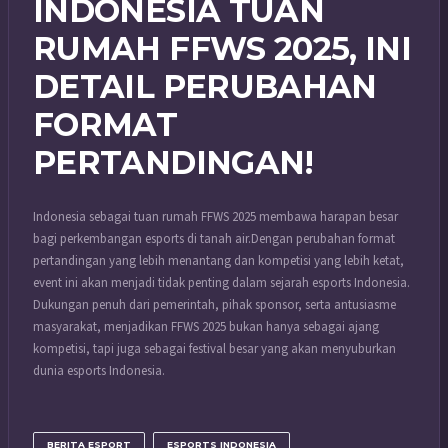
INDONESIA TUAN
RUMAH FFWS 2025, INI
DETAIL PERUBAHAN
FORMAT
PERTANDINGAN!
Indonesia sebagai tuan rumah FFWS 2025 membawa harapan besar
bagi perkembangan esports di tanah air.
Dengan perubahan format
pertandingan yang lebih menantang dan kompetisi yang lebih ketat,
event ini akan menjadi tidak penting dalam sejarah esports Indonesia.
Dukungan penuh dari pemerintah, pihak sponsor, serta antusiasme
masyarakat, menjadikan FFWS 2025 bukan hanya sebagai ajang
kompetisi, tapi juga sebagai festival besar yang akan menyuburkan
dunia esports Indonesia.
BERITA ESPORT
ESPORTS INDONESIA