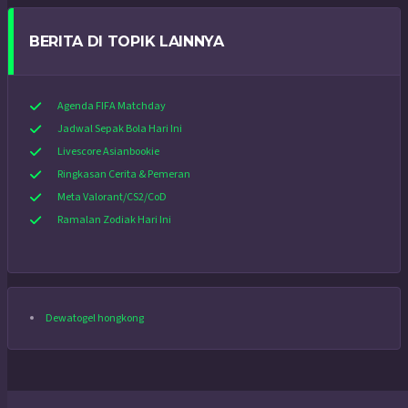
BERITA DI TOPIK LAINNYA
Agenda FIFA Matchday
Jadwal Sepak Bola Hari Ini
Livescore Asianbookie
Ringkasan Cerita & Pemeran
Meta Valorant/CS2/CoD
Ramalan Zodiak Hari Ini
Dewatogel hongkong