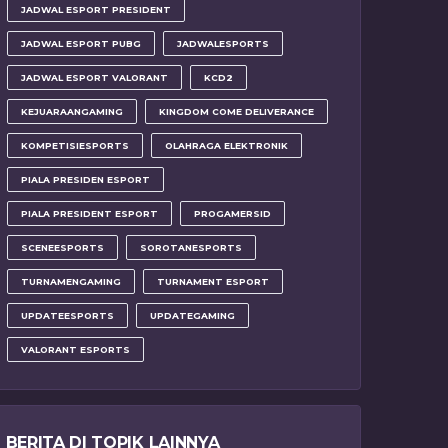
JADWAL ESPORT PRESIDENT
JADWAL ESPORT PUBG
JADWALESPORTS
JADWAL ESPORT VALORANT
KCD2
KEJUARAANGAMING
KINGDOM COME DELIVERANCE
KOMPETISIESPORTS
OLAHRAGA ELEKTRONIK
PIALA PRESIDEN ESPORT
PIALA PRESIDENT ESPORT
PROGAMERSID
SCENEESPORTS
SOROTANESPORTS
TURNAMENGAMING
TURNAMENT ESPORT
UPDATEESPORTS
UPDATEGAMING
VALORANT ESPORTS
BERITA DI TOPIK LAINNYA