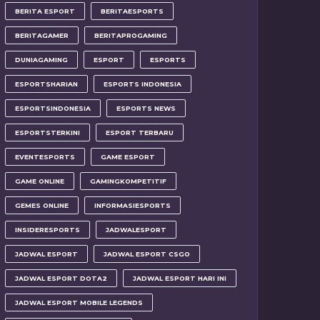
BERITA ESPORT
BERITAESPORTS
BERITAGAMER
BERITAPROGAMING
DUNIAGAMING
ESPORT
ESPORTS
ESPORTSHARIAN
ESPORTS INDONESIA
ESPORTSINDONESIA
ESPORTS NEWS
ESPORTSTERKINI
ESPORT TERBARU
EVENTESPORTS
GAME ESPORT
GAME ONLINE
GAMINGKOMPETITIF
GEMES ONLINE
INFORMASIESPORTS
INSIDERESPORTS
JADWALESPORT
JADWAL ESPORT
JADWAL ESPORT CSGO
JADWAL ESPORT DOTA2
JADWAL ESPORT HARI INI
JADWAL ESPORT MOBILE LEGENDS