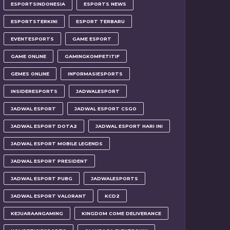
ESPORTSINDONESIA
ESPORTS NEWS
ESPORTSTERKINI
ESPORT TERBARU
EVENTESPORTS
GAME ESPORT
GAME ONLINE
GAMINGKOMPETITIF
GEMES ONLINE
INFORMASIESPORTS
INSIDERESPORTS
JADWALESPORT
JADWAL ESPORT
JADWAL ESPORT CSGO
JADWAL ESPORT DOTA2
JADWAL ESPORT HARI INI
JADWAL ESPORT MOBILE LEGENDS
JADWAL ESPORT PRESIDENT
JADWAL ESPORT PUBG
JADWALESPORTS
JADWAL ESPORT VALORANT
KCD2
KEJUARAANGAMING
KINGDOM COME DELIVERANCE