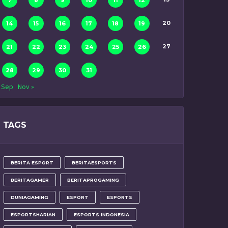
7
8
9
10
11
12
20
14
15
16
17
18
19
27
21
22
23
24
25
26
28
29
30
31
 Sep
Nov »
TAGS
BERITA ESPORT
BERITAESPORTS
BERITAGAMER
BERITAPROGAMING
DUNIAGAMING
ESPORT
ESPORTS
ESPORTSHARIAN
ESPORTS INDONESIA