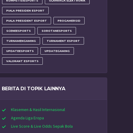
KOMPETISIESPORTS
OLAHRAGA ELEKTRONIK
PIALA PRESIDEN ESPORT
PIALA PRESIDENT ESPORT
PROGAMERSID
SCENEESPORTS
SOROTANESPORTS
TURNAMENGAMING
TURNAMENT ESPORT
UPDATEESPORTS
UPDATEGAMING
VALORANT ESPORTS
BERITA DI TOPIK LAINNYA
Klasemen & Hasil Internasional
Agenda Liga Eropa
Live Score & Live Odds Sepak Bola