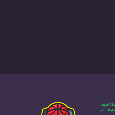
naga303.
Data