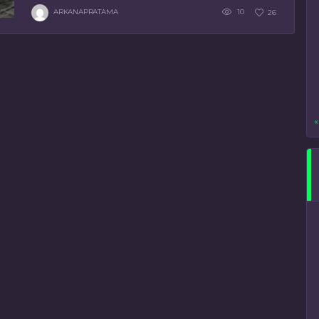
ARKANAPRATAMA
10
26
«