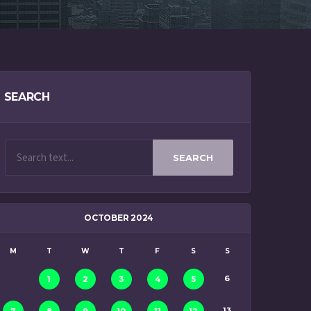
SEARCH
SEARCH
OCTOBER 2024
M
T
W
T
F
S
S
6
1
2
3
4
5
13