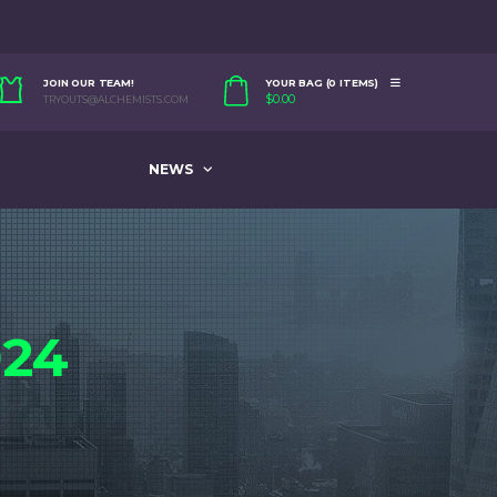
JOIN OUR TEAM!
YOUR BAG (0 ITEMS)
$
0.00
TRYOUTS@ALCHEMISTS.COM
NEWS
024