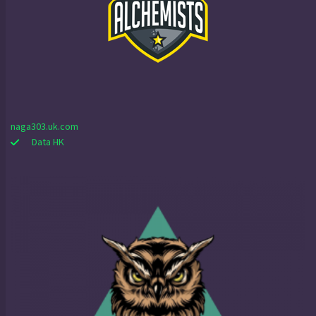
naga303.uk.com
Data HK