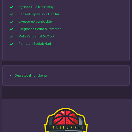
Agenda FIFA Matchday
Jadwal Sepak Bola Hari Ini
Livescore Asianbookie
Ringkasan Cerita & Pemeran
Meta Valorant/CS2/CoD
Ramalan Zodiak Hari Ini
Dewatogel hongkong