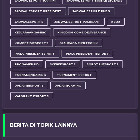
JADWAL ESPORT HARI INI
JADWAL ESPORT MOBILE LEGENDS
JADWAL ESPORT PRESIDENT
JADWAL ESPORT PUBG
JADWALESPORTS
JADWAL ESPORT VALORANT
KCD2
KEJUARAANGAMING
KINGDOM COME DELIVERANCE
KOMPETISIESPORTS
OLAHRAGA ELEKTRONIK
PIALA PRESIDEN ESPORT
PIALA PRESIDENT ESPORT
PROGAMERSID
SCENEESPORTS
SOROTANESPORTS
TURNAMENGAMING
TURNAMENT ESPORT
UPDATEESPORTS
UPDATEGAMING
VALORANT ESPORTS
BERITA DI TOPIK LAINNYA