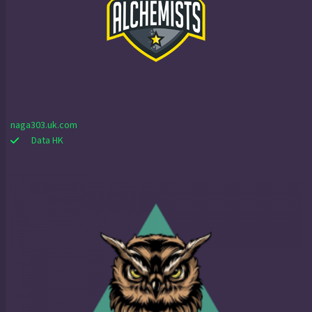
naga303.uk.com
Data HK