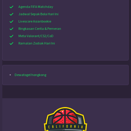
Agenda FIFA Matchday
Jadwal Sepak Bola Hari Ini
Livescore Asianbookie
Ringkasan Cerita & Pemeran
Meta Valorant/CS2/CoD
Ramalan Zodiak Hari Ini
Dewatogel hongkong