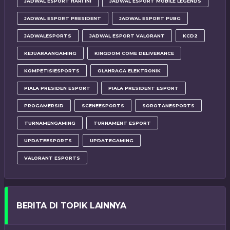
JADWAL ESPORT HARI INI
JADWAL ESPORT MOBILE LEGENDS
JADWAL ESPORT PRESIDENT
JADWAL ESPORT PUBG
JADWALESPORTS
JADWAL ESPORT VALORANT
KCD2
KEJUARAANGAMING
KINGDOM COME DELIVERANCE
KOMPETISIESPORTS
OLAHRAGA ELEKTRONIK
PIALA PRESIDEN ESPORT
PIALA PRESIDENT ESPORT
PROGAMERSID
SCENEESPORTS
SOROTANESPORTS
TURNAMENGAMING
TURNAMENT ESPORT
UPDATEESPORTS
UPDATEGAMING
VALORANT ESPORTS
BERITA DI TOPIK LAINNYA