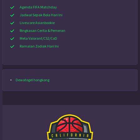
Agenda FIFA Matchday
Jadwal Sepak Bola Hari Ini
Livescore Asianbookie
Ringkasan Cerita & Pemeran
Meta Valorant/CS2/CoD
Ramalan Zodiak Hari Ini
Dewatogel hongkong