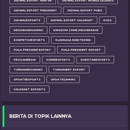
JADWAL ESPORT HARI INI
JADWAL ESPORT MOBILE LEGENDS
JADWAL ESPORT PRESIDENT
JADWAL ESPORT PUBG
JADWALESPORTS
JADWAL ESPORT VALORANT
KCD2
KEJUARAANGAMING
KINGDOM COME DELIVERANCE
KOMPETISIESPORTS
OLAHRAGA ELEKTRONIK
PIALA PRESIDEN ESPORT
PIALA PRESIDENT ESPORT
PROGAMERSID
SCENEESPORTS
SOROTANESPORTS
TURNAMENGAMING
TURNAMENT ESPORT
UPDATEESPORTS
UPDATEGAMING
VALORANT ESPORTS
BERITA DI TOPIK LAINNYA