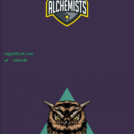
naga303.uk.com
Data HK