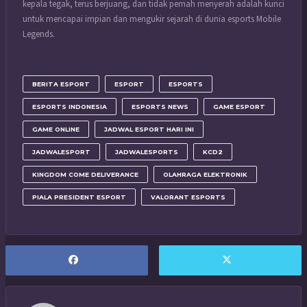
kepala tegak, terus berjuang, dan tidak pernah menyerah adalah kunci
untuk mencapai impian dan mengukir sejarah di dunia esports Mobile
Legends.
BERITA ESPORT
ESPORT
ESPORTS
ESPORTS INDONESIA
ESPORTS NEWS
GAME ESPORT
GAME ONLINE
JADWAL ESPORT HARI INI
JADWALESPORT
JADWALESPORTS
KCD2
KINGDOM COME DELIVERANCE
OLAHRAGA ELEKTRONIK
PIALA PRESIDENT ESPORT
VALORANT ESPORTS