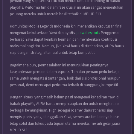
pemain yang siap secara fisik dan mental untuk bertanding di babak
playoffs. Performa tim dalam fase krusial ini akan sangat menentukan
peluang mereka untuk meraih hasil terbaik di MPL ID S13.
Komunitas Mobile Legends Indonesia kini menantikan keputusan final
mengenai keikutsertaan Yawi di playoffs.
jadwal esports
Penggemar
berharap Yawi dapat kembali bermain dan memberikan kontribusi
maksimal bagi tim. Namun, jika Yawi harus diistirahatkan, AURA harus
siap dengan strategi alternatif untuk tetap kompetitif.
Bagaimana pun, permasalahan ini menunjukkan pentingnya
kesejahteraan pemain dalam esports. Tim dan pemain perlu bekerja
sama untuk mengatasi tantangan, baik dari sisi profesional maupun
personal, demi mencapai performa terbaik di panggung kompetitif.
Dengan situasi yang masih belum pasti mengenai kehadiran Yawi di
babak playoffs, AURA harus mempersiapkan diri untuk menghadapi
berbagai kemungkinan. High sebagai roamer darurat harus siap
mengisi posisi yang ditinggalkan Yawi, sementara tim lainnya harus
tetap solid dan fokus pada tujuan utama mereka: meraih gelar juara
MPL ID S13.