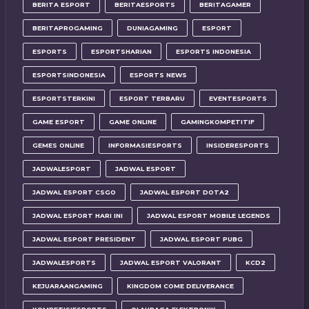
BERITA ESPORT
BERITAESPORTS
BERITAGAMER
BERITAPROGAMING
DUNIAGAMING
ESPORT
ESPORTS
ESPORTSHARIAN
ESPORTS INDONESIA
ESPORTSINDONESIA
ESPORTS NEWS
ESPORTSTERKINI
ESPORT TERBARU
EVENTESPORTS
GAME ESPORT
GAME ONLINE
GAMINGKOMPETITIF
GEMES ONLINE
INFORMASIESPORTS
INSIDERESPORTS
JADWALESPORT
JADWAL ESPORT
JADWAL ESPORT CSGO
JADWAL ESPORT DOTA2
JADWAL ESPORT HARI INI
JADWAL ESPORT MOBILE LEGENDS
JADWAL ESPORT PRESIDENT
JADWAL ESPORT PUBG
JADWALESPORTS
JADWAL ESPORT VALORANT
KCD2
KEJUARAANGAMING
KINGDOM COME DELIVERANCE