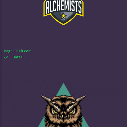
naga303.uk.com
Data HK