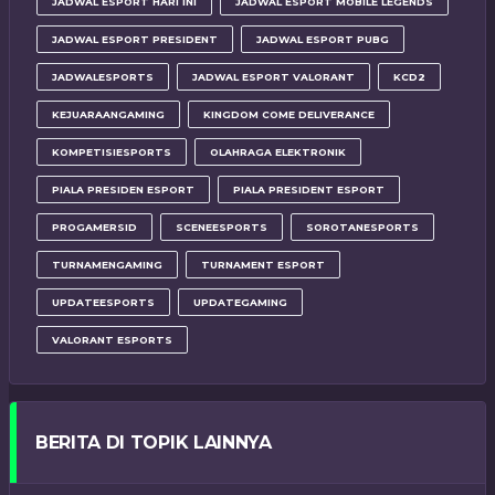
JADWAL ESPORT HARI INI
JADWAL ESPORT MOBILE LEGENDS
JADWAL ESPORT PRESIDENT
JADWAL ESPORT PUBG
JADWALESPORTS
JADWAL ESPORT VALORANT
KCD2
KEJUARAANGAMING
KINGDOM COME DELIVERANCE
KOMPETISIESPORTS
OLAHRAGA ELEKTRONIK
PIALA PRESIDEN ESPORT
PIALA PRESIDENT ESPORT
PROGAMERSID
SCENEESPORTS
SOROTANESPORTS
TURNAMENGAMING
TURNAMENT ESPORT
UPDATEESPORTS
UPDATEGAMING
VALORANT ESPORTS
BERITA DI TOPIK LAINNYA