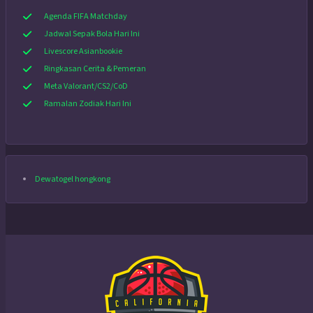
Agenda FIFA Matchday
Jadwal Sepak Bola Hari Ini
Livescore Asianbookie
Ringkasan Cerita & Pemeran
Meta Valorant/CS2/CoD
Ramalan Zodiak Hari Ini
Dewatogel hongkong