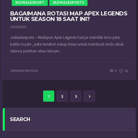
JADWALESPORT
JADWALESPORTS
BAGAIMANA ROTASI MAP APEX LEGENDS
UNTUK SEASON 18 SAAT INI?
20/09/2023
Jadwalesports – Meskipun Apex Legends hanya memiliki lima peta
battle royale , peta tersebut cukup besar untuk membuat Anda sibuk
selama puluhan atau ratusan...
ARKANAPRATAMA
4
33
1
2
3
SEARCH