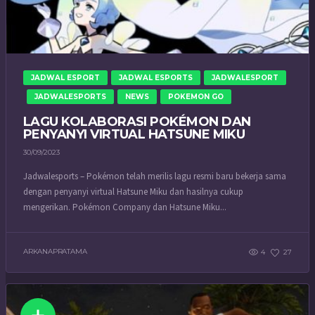
JADWAL ESPORT
JADWAL ESPORTS
JADWALESPORT
JADWALESPORTS
NEWS
POKEMON GO
LAGU KOLABORASI POKÉMON DAN
PENYANYI VIRTUAL HATSUNE MIKU
30/09/2023
Jadwalesports – Pokémon telah merilis lagu resmi baru bekerja sama
dengan penyanyi virtual Hatsune Miku dan hasilnya cukup
mengerikan. Pokémon Company dan Hatsune Miku...
ARKANAPRATAMA
4
27