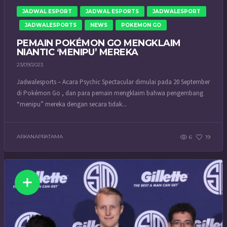
JADWAL ESPORT
JADWAL ESPORTS
JADWALESPORT
JADWALESPORTS
NEWS
POKEMON GO
PEMAIN POKÉMON GO MENGKLAIM
NIANTIC ‘MENIPU’ MEREKA
23/09/2023
Jadwalesports – Acara Psychic Spectacular dimulai pada 20 September
di Pokémon Go , dan para pemain mengklaim bahwa pengembang
“menipu” mereka dengan secara tidak...
ARKANAPRATAMA
6
19