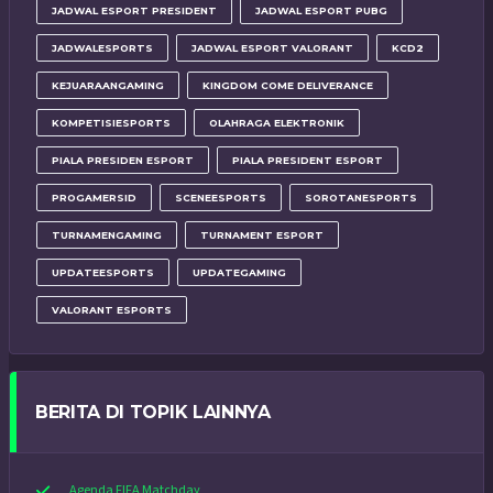
JADWAL ESPORT PRESIDENT
JADWAL ESPORT PUBG
JADWALESPORTS
JADWAL ESPORT VALORANT
KCD2
KEJUARAANGAMING
KINGDOM COME DELIVERANCE
KOMPETISIESPORTS
OLAHRAGA ELEKTRONIK
PIALA PRESIDEN ESPORT
PIALA PRESIDENT ESPORT
PROGAMERSID
SCENEESPORTS
SOROTANESPORTS
TURNAMENGAMING
TURNAMENT ESPORT
UPDATEESPORTS
UPDATEGAMING
VALORANT ESPORTS
BERITA DI TOPIK LAINNYA
Agenda FIFA Matchday