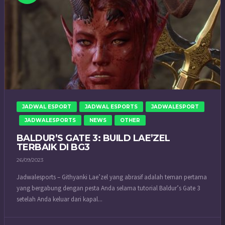
JADWAL ESPORT
JADWAL ESPORTS
JADWALESPORT
JADWALESPORTS
NEWS
OTHER
BALDUR’S GATE 3: BUILD LAE’ZEL
TERBAIK DI BG3
26/09/2023
Jadwalesports – Githyanki Lae’zel yang abrasif adalah teman pertama
yang bergabung dengan pesta Anda selama tutorial Baldur’s Gate 3
setelah Anda keluar dari kapal...