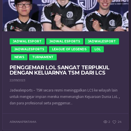
JADWAL ESPORT
JADWAL ESPORTS
JADWALESPORT
JADWALESPORTS
LEAGUE OF LEGENDS
LOL
NEWS
TURNAMENT
PENGGEMAR LOL SANGAT TERPUKUL
DENGAN KELUARNYA TSM DARI LCS
22/09/2023
Jadwalesports – TSM secara resmi meninggalkan LCS ke wilayah lain
untuk mengejar impian mereka memenangkan Kejuaraan Dunia LoL ,
dan para profesional serta penggemar...
ARKANAPRATAMA
2
24