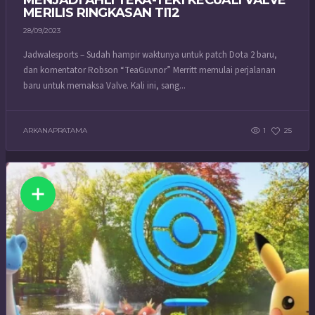
MENJADI AHLI TEKA-TEKI KECUALI VALVE
MERILIS RINGKASAN TI12
28/09/2023
Jadwalesports – Sudah hampir waktunya untuk patch Dota 2 baru,
dan komentator Robson “TeaGuvnor” Merritt memulai perjalanan
baru untuk memaksa Valve. Kali ini, sang...
ARKANAPRATAMA
1
25