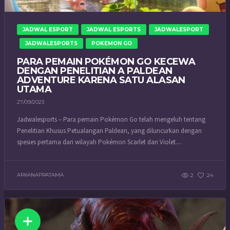
JADWAL ESPORT
JADWAL ESPORTS
JADWALESPORT
JADWALESPORTS
POKEMON GO
PARA PEMAIN POKÉMON GO KECEWA
DENGAN PENELITIAN A PALDEAN
ADVENTURE KARENA SATU ALASAN
UTAMA
27/09/2023
Jadwalesports – Para pemain Pokémon Go telah mengeluh tentang
Penelitian Khusus Petualangan Paldean, yang diluncurkan dengan
spesies pertama dari wilayah Pokémon Scarlet dan Violet....
ARKANAPRATAMA
2
24