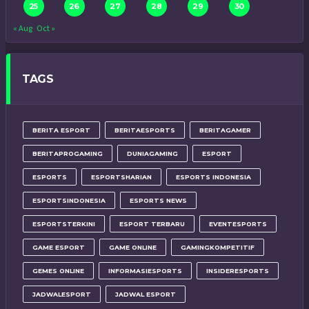
25
26
27
28
29
30
« Aug
Oct »
TAGS
BERITA ESPORT
BERITAESPORTS
BERITAGAMER
BERITAPROGAMING
DUNIAGAMING
ESPORT
ESPORTS
ESPORTSHARIAN
ESPORTS INDONESIA
ESPORTSINDONESIA
ESPORTS NEWS
ESPORTSTERKINI
ESPORT TERBARU
EVENTESPORTS
GAME ESPORT
GAME ONLINE
GAMINGKOMPETITIF
GEMES ONLINE
INFORMASIESPORTS
INSIDERESPORTS
JADWALESPORT
JADWAL ESPORT