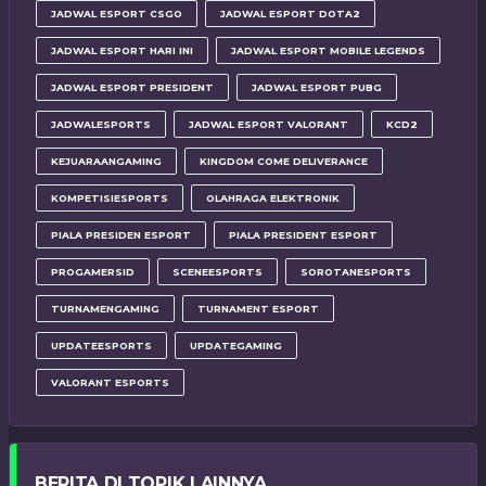
JADWAL ESPORT CSGO
JADWAL ESPORT DOTA2
JADWAL ESPORT HARI INI
JADWAL ESPORT MOBILE LEGENDS
JADWAL ESPORT PRESIDENT
JADWAL ESPORT PUBG
JADWALESPORTS
JADWAL ESPORT VALORANT
KCD2
KEJUARAANGAMING
KINGDOM COME DELIVERANCE
KOMPETISIESPORTS
OLAHRAGA ELEKTRONIK
PIALA PRESIDEN ESPORT
PIALA PRESIDENT ESPORT
PROGAMERSID
SCENEESPORTS
SOROTANESPORTS
TURNAMENGAMING
TURNAMENT ESPORT
UPDATEESPORTS
UPDATEGAMING
VALORANT ESPORTS
BERITA DI TOPIK LAINNYA