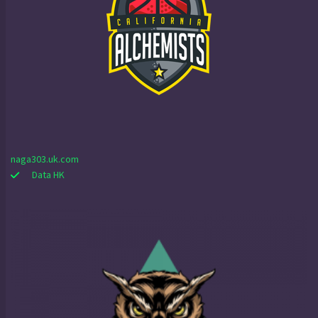
naga303.uk.com
Data HK