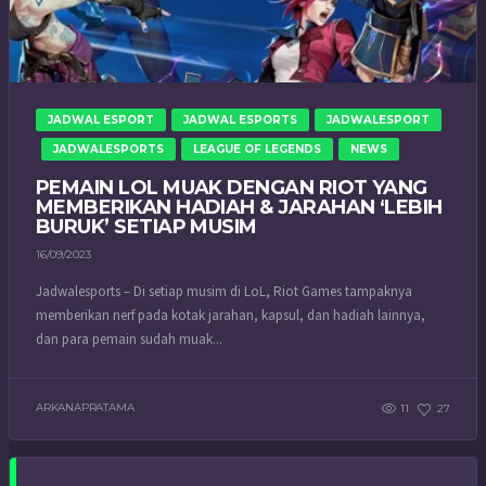
JADWAL ESPORT
JADWAL ESPORTS
JADWALESPORT
JADWALESPORTS
LEAGUE OF LEGENDS
NEWS
PEMAIN LOL MUAK DENGAN RIOT YANG
MEMBERIKAN HADIAH & JARAHAN ‘LEBIH
BURUK’ SETIAP MUSIM
16/09/2023
Jadwalesports – Di setiap musim di LoL, Riot Games tampaknya
memberikan nerf pada kotak jarahan, kapsul, dan hadiah lainnya,
dan para pemain sudah muak...
ARKANAPRATAMA
11
27