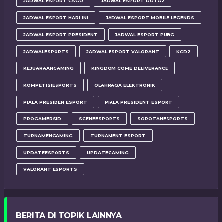
JADWAL ESPORT CSGO
JADWAL ESPORT DOTA2
JADWAL ESPORT HARI INI
JADWAL ESPORT MOBILE LEGENDS
JADWAL ESPORT PRESIDENT
JADWAL ESPORT PUBG
JADWALESPORTS
JADWAL ESPORT VALORANT
KCD2
KEJUARAANGAMING
KINGDOM COME DELIVERANCE
KOMPETISIESPORTS
OLAHRAGA ELEKTRONIK
PIALA PRESIDEN ESPORT
PIALA PRESIDENT ESPORT
PROGAMERSID
SCENEESPORTS
SOROTANESPORTS
TURNAMENGAMING
TURNAMENT ESPORT
UPDATEESPORTS
UPDATEGAMING
VALORANT ESPORTS
BERITA DI TOPIK LAINNYA