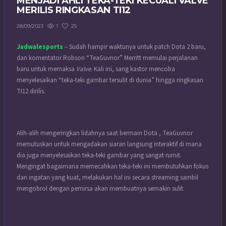
MENJADI AHLI TEKA-TEKI KECUALI VALVE
MERILIS RINGKASAN TI12
1
25
28/09/2023
Jadwalesports
– Sudah hampir waktunya untuk patch Dota 2 baru,
dan komentator Robson “TeaGuvnor” Merritt memulai perjalanan
baru untuk memaksa
Valve
. Kali ini, sang kastor mencoba
menyelesaikan “teka-teki gambar tersulit di dunia” hingga ringkasan
TI12 dirilis.
Alih-alih mengeringkan lidahnya saat bermain Dota ,
TeaGuvnor
memutuskan untuk mengadakan siaran langsung interaktif di mana
dia juga menyelesaikan teka-teki gambar yang sangat rumit.
Mengingat bagaimana memecahkan teka-teki ini membutuhkan fokus
dan ingatan yang kuat, melakukan hal ini secara streaming sambil
mengobrol dengan pemirsa akan membuatnya semakin sulit.