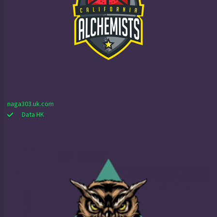
naga303.uk.com
Data HK