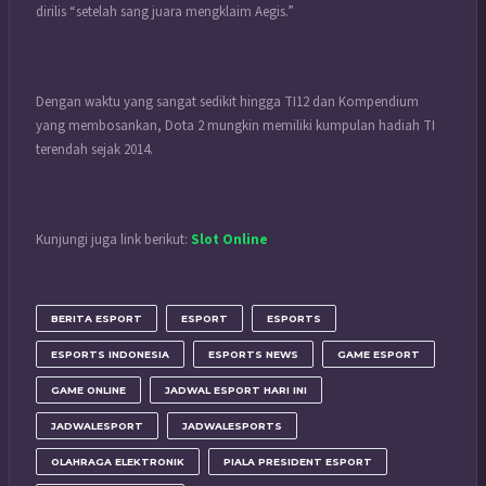
dirilis “setelah sang juara mengklaim Aegis.”
Dengan waktu yang sangat sedikit hingga TI12 dan Kompendium
yang membosankan, Dota 2 mungkin memiliki kumpulan hadiah TI
terendah sejak 2014.
Kunjungi juga link berikut:
Slot Online
BERITA ESPORT
ESPORT
ESPORTS
ESPORTS INDONESIA
ESPORTS NEWS
GAME ESPORT
GAME ONLINE
JADWAL ESPORT HARI INI
JADWALESPORT
JADWALESPORTS
OLAHRAGA ELEKTRONIK
PIALA PRESIDENT ESPORT