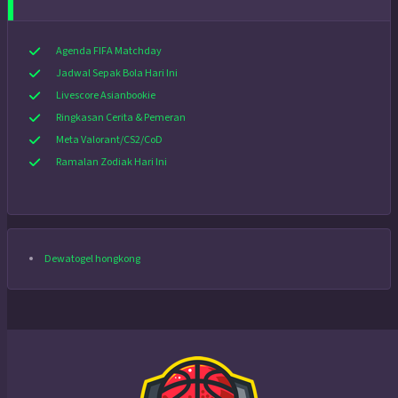
Agenda FIFA Matchday
Jadwal Sepak Bola Hari Ini
Livescore Asianbookie
Ringkasan Cerita & Pemeran
Meta Valorant/CS2/CoD
Ramalan Zodiak Hari Ini
Dewatogel hongkong