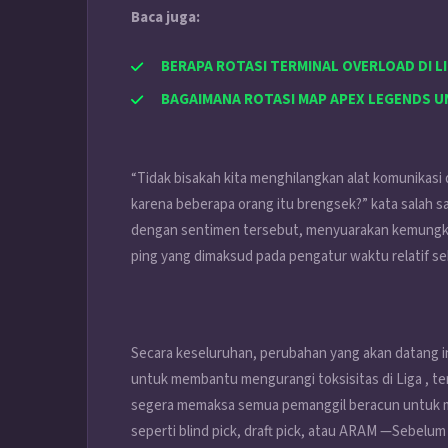
Baca juga:
BERAPA ROTASI TERMINAL OVERLOAD DI LI
BAGAIMANA ROTASI MAP APEX LEGENDS UN
“Tidak bisakah kita menghilangkan alat komunikas
karena beberapa orang itu brengsek?” kata salah sat
dengan sentimen tersebut, menyuarakan kemungki
ping yang dimaksud pada pengatur waktu relatif se
Secara keseluruhan, perubahan yang akan datang ini
untuk membantu mengurangi toksisitas di Liga , 
segera memaksa semua pemanggil beracun untuk m
seperti blind pick, draft pick, atau ARAM —Sebelum 