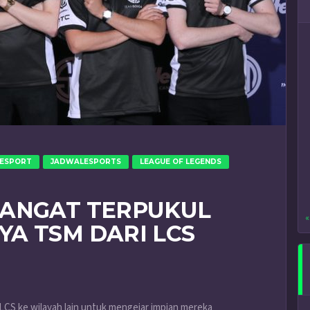
ESPORT
JADWALESPORTS
LEAGUE OF LEGENDS
SANGAT TERPUKUL
«
A TSM DARI LCS
LCS ke wilayah lain untuk mengejar impian mereka