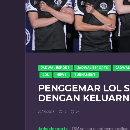
JADWAL ESPORT
JADWAL ESPORTS
JADWAL
LOL
NEWS
TURNAMENT
PENGGEMAR LOL 
DENGAN KELUARNY
22/09/2023
2
24
Jadwalesports
– TSM secara resmi meninggalkan 