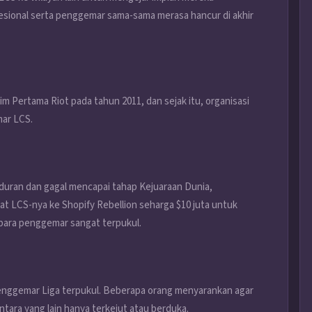
esional serta penggemar sama-sama merasa hancur di akhir
m Pertama Riot pada tahun 2011, dan sejak itu, organisasi
mar LCS.
uran dan gagal mencapai tahap Kejuaraan Dunia,
at LCS-nya ke Shopify Rebellion seharga $10 juta untuk
n para penggemar sangat terpukul.
enggemar Liga terpukul. Beberapa orang menyarankan agar
ara yang lain hanya terkejut atau berduka.