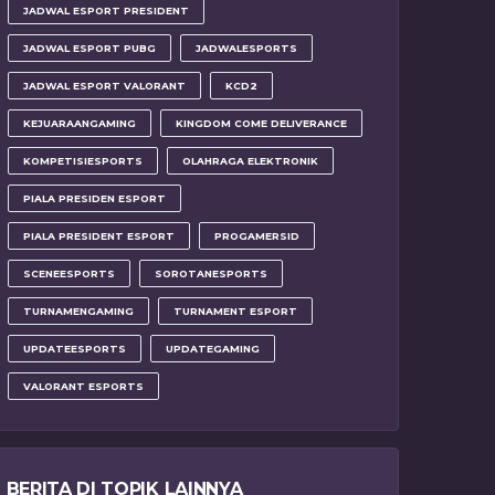
JADWAL ESPORT PRESIDENT
JADWAL ESPORT PUBG
JADWALESPORTS
JADWAL ESPORT VALORANT
KCD2
KEJUARAANGAMING
KINGDOM COME DELIVERANCE
KOMPETISIESPORTS
OLAHRAGA ELEKTRONIK
PIALA PRESIDEN ESPORT
PIALA PRESIDENT ESPORT
PROGAMERSID
SCENEESPORTS
SOROTANESPORTS
TURNAMENGAMING
TURNAMENT ESPORT
UPDATEESPORTS
UPDATEGAMING
VALORANT ESPORTS
BERITA DI TOPIK LAINNYA