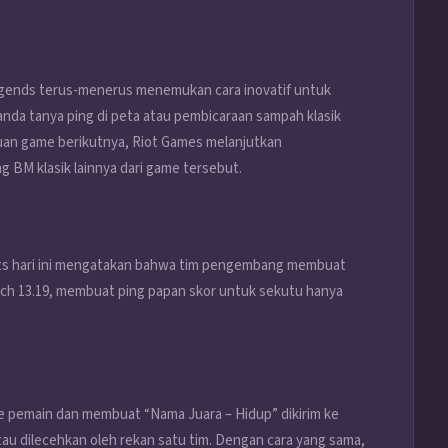
egends terus-menerus menemukan cara inovatif untuk
anda tanya ping di peta atau pembicaraan sampah klasik
uan game berikutnya, Riot Games melanjutkan
BM klasik lainnya dari game tersebut.
ts hari ini mengatakan bahwa tim pengembang membuat
atch 13.19, membuat ping papan skor untuk sekutu hanya
 ke pemain dan membuat “Nama Juara – Hidup” dikirim ke
tau dilecehkan oleh rekan satu tim. Dengan cara yang sama,