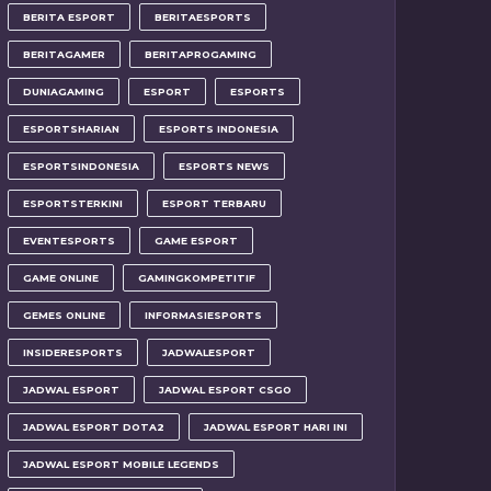
BERITA ESPORT
BERITAESPORTS
BERITAGAMER
BERITAPROGAMING
DUNIAGAMING
ESPORT
ESPORTS
ESPORTSHARIAN
ESPORTS INDONESIA
ESPORTSINDONESIA
ESPORTS NEWS
ESPORTSTERKINI
ESPORT TERBARU
EVENTESPORTS
GAME ESPORT
GAME ONLINE
GAMINGKOMPETITIF
GEMES ONLINE
INFORMASIESPORTS
INSIDERESPORTS
JADWALESPORT
JADWAL ESPORT
JADWAL ESPORT CSGO
JADWAL ESPORT DOTA2
JADWAL ESPORT HARI INI
JADWAL ESPORT MOBILE LEGENDS