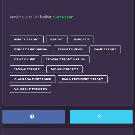
Kunjungi juga link berikut:
Slot Gacor
BERITA ESPORT
ESPORT
ESPORTS
ESPORTS INDONESIA
ESPORTS NEWS
GAME ESPORT
GAME ONLINE
JADWAL ESPORT HARI INI
JADWALESPORT
JADWALESPORTS
OLAHRAGA ELEKTRONIK
PIALA PRESIDENT ESPORT
VALORANT ESPORTS