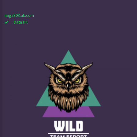
naga303.uk.com
Data HK