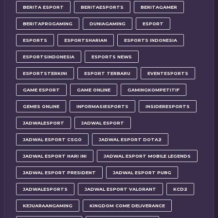
BERITA ESPORT
BERITAESPORTS
BERITAGAMER
BERITAPROGAMING
DUNIAGAMING
ESPORT
ESPORTS
ESPORTSHARIAN
ESPORTS INDONESIA
ESPORTSINDONESIA
ESPORTS NEWS
ESPORTSTERKINI
ESPORT TERBARU
EVENTESPORTS
GAME ESPORT
GAME ONLINE
GAMINGKOMPETITIF
GEMES ONLINE
INFORMASIESPORTS
INSIDERESPORTS
JADWALESPORT
JADWAL ESPORT
JADWAL ESPORT CSGO
JADWAL ESPORT DOTA2
JADWAL ESPORT HARI INI
JADWAL ESPORT MOBILE LEGENDS
JADWAL ESPORT PRESIDENT
JADWAL ESPORT PUBG
JADWALESPORTS
JADWAL ESPORT VALORANT
KCD2
KEJUARAANGAMING
KINGDOM COME DELIVERANCE